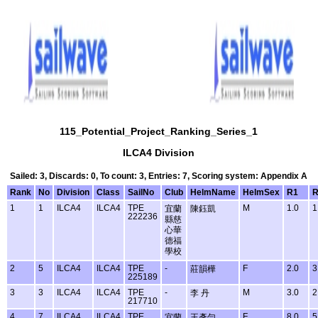
115_Potential_Project_Ranking_Series_1
ILCA4 Division
Sailed: 3, Discards: 0, To count: 3, Entries: 7, Scoring system: Appendix A
Rank
No
Division
Class
SailNo
Club
HelmName
HelmSex
R1
R
1
1
ILCA4
ILCA4
TPE
M
1.0
1
宜蘭
陳鈺凱
222236
縣慈
心華
德福
學校
2
5
ILCA4
ILCA4
TPE
-
F
2.0
3
莊韻樺
225189
3
3
ILCA4
ILCA4
TPE
-
M
3.0
2
李 丹
217710
4
7
ILCA4
ILCA4
TPE
F
8.0
5
宜蘭
王彥勻