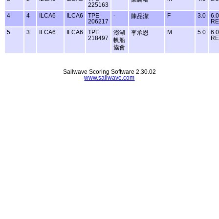
225163
4
4
ILCA6
ILCA6
TPE
-
F
3.0
6.0
陳品潔
206217
RE
5
3
ILCA6
ILCA6
TPE
M
5.0
6.0
澎湖
李承恩
218497
RE
帆船
協會
Sailwave Scoring Software 2.30.02
www.sailwave.com