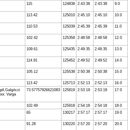
115
124838
2:43:38
2:43:38
9.0
113.42
125010
2:45:10
2:45:10
10.0
110.53
125039
2:45:39
2:45:39
11.0
102.42
125358
2:48:58
2:48:58
12.0
109.61
125435
2:49:35
2:49:35
13.0
114.91
125452
2:49:52
2:49:52
14.0
105.12
125538
2:50:38
2:50:38
15.0
113.42
125713
2:52:13
2:52:13
16.0
gél,Galgóczi
73.57757926621083
125819
2:53:19
2:53:19
17.0
or, Varga
102.49
125918
2:54:18
2:54:18
18.0
65
130217
2:57:17
2:57:17
19.0
91.28
130220
2:57:20
2:57:20
20.0