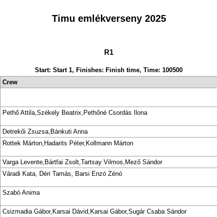
Timu emlékverseny 2025
R1
Start: Start 1, Finishes: Finish time, Time: 100500
Crew
Pethő Attila,Székely Beatrix,Pethőné Csordás Ilona
Detrekői Zsuzsa,Bánkuti Anna
Rottek Márton,Hadarits Péter,Kollmann Márton
Varga Levente,Bártfai Zsolt,Tartsay Vilmos,Mező Sándor
Váradi Kata, Déri Tamás, Barsi Enzó Zénó
Szabó Anima
Csizmadia Gábor,Karsai Dávid,Karsai Gábor,Sugár Csaba Sándor