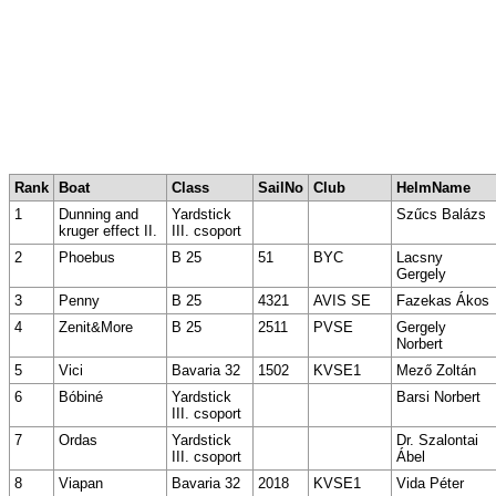
Rank
Boat
Class
SailNo
Club
HelmName
1
Dunning and
Yardstick
Szűcs Balázs
kruger effect II.
III. csoport
2
Phoebus
B 25
51
BYC
Lacsny
Gergely
3
Penny
B 25
4321
AVIS SE
Fazekas Ákos
4
Zenit&More
B 25
2511
PVSE
Gergely
Norbert
5
Vici
Bavaria 32
1502
KVSE1
Mező Zoltán
6
Bóbiné
Yardstick
Barsi Norbert
III. csoport
7
Ordas
Yardstick
Dr. Szalontai
III. csoport
Ábel
8
Viapan
Bavaria 32
2018
KVSE1
Vida Péter