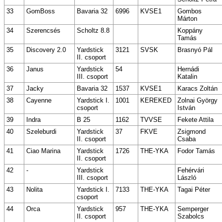
33
GomBoss
Bavaria 32
6996
KVSE1
Gombos
Márton
34
Szerencsés
Scholtz 8.8
Koppány
Tamás
35
Discovery 2.0
Yardstick
3121
SVSK
Brasnyó Pál
II. csoport
36
Janus
Yardstick
54
Hernádi
III. csoport
Katalin
37
Jacky
Bavaria 32
1537
KVSE1
Karacs Zoltán
38
Cayenne
Yardstick I.
1001
KEREKED
Zolnai György
csoport
István
39
Indra
B 25
1162
TVVSE
Fekete Attila
40
Szeleburdi
Yardstick
37
FKVE
Zsigmond
II. csoport
Csaba
41
Ciao Marina
Yardstick
1726
THE-YKA
Fodor Tamás
II. csoport
42
-
Yardstick
Fehérvári
III. csoport
László
43
Nolita
Yardstick I.
7133
THE-YKA
Tagai Péter
csoport
44
Orca
Yardstick
957
THE-YKA
Semperger
II. csoport
Szabolcs