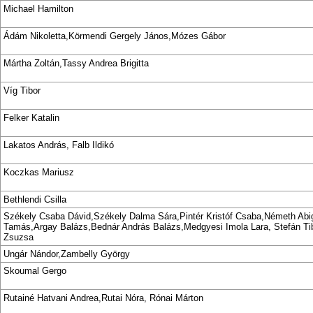
Michael Hamilton
Ádám Nikoletta,Körmendi Gergely János,Mózes Gábor
Mártha Zoltán,Tassy Andrea Brigitta
Víg Tibor
Felker Katalin
Lakatos András, Falb Ildikó
Koczkas Mariusz
Bethlendi Csilla
Székely Csaba Dávid,Székely Dalma Sára,Pintér Kristóf Csaba,Németh Abi
Tamás,Argay Balázs,Bednár András Balázs,Medgyesi Imola Lara, Stefán Tib
Zsuzsa
Ungár Nándor,Zambelly György
Skoumal Gergo
Rutainé Hatvani Andrea,Rutai Nóra, Rónai Márton