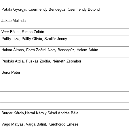
Pataki Györgyi, Csermendy Bendegúz, Csermendy Botond
Jakab Melinda
Veer Bálint, Simon Zoltán
Pálffy Liza, Pállfy Olívia, Szollár Jenny
Halom Álmos, Forró Zoárd, Nagy Bendegúz, Halom Ádám
Puskás Attila, Puskás Zsófia, Németh Zsombor
Bérci Péter
Burger Károly,Hartai Károly,Sásdi András Béla
Vágó Mátyás, Varga Bálint, Kardhordó Emese