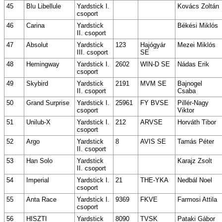
45
Blu Libellule
Yardstick I.
Kovács Zoltán
csoport
46
Carina
Yardstick
Békési Miklós
II. csoport
47
Absolut
Yardstick
123
Hajógyár
Mezei Miklós
III. csoport
SE
48
Hemingway
Yardstick I.
2602
WIN-D SE
Nádas Erik
csoport
49
Skybird
Yardstick
2191
MVM SE
Bajnogel
II. csoport
Csaba
50
Grand Surprise
Yardstick I.
25961
FY BVSE
Pillér-Nagy
csoport
Viktor
51
Unilub-X
Yardstick I.
212
ARVSE
Horváth Tibor
csoport
52
Argo
Yardstick
8
AVIS SE
Tamás Péter
II. csoport
53
Han Solo
Yardstick
Karajz Zsolt
II. csoport
54
Imperial
Yardstick I.
21
THE-YKA
Nedbál Noel
csoport
55
Anta Race
Yardstick I.
9369
FKVE
Farmosi Attila
csoport
56
HISZTI
Yardstick
8090
TVSK
Pataki Gábor