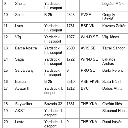
9
Sheila
Yardstick
Légrádi Márk
III. csoport
10
Solaris
B 25
2525
PVSE
Gergely
László
11
Lynx
Yardstick
1731
BSF VK
Kovács Zoltán
III. csoport
12
Víg
Yardstick
1977
WIN-D SE
Víg János
II. csoport
13
Barca Nostra
Yardstick
2600
AVIS SE
Tátrai Sándor
III. csoport
14
Saga
Yardstick
1722
WIN-D SE
Lakatos
III. csoport
András
15
Szivárvány
Yardstick
9
PRO SE
Barta Ferenc
II. csoport
16
Bestia
B 25
2510
ASE,FKVE
Szita Bálint
17
Avatar II.
Yardstick I.
1212
BYC
Dobos Attila
csoport
18
Skywalker
Bavaria 32
1631
THE-YKA
Cséfán Illés
19
AKST
Yardstick I.
Skoumal Huba
csoport
20
Losta
Yardstick I.
9
THE-YKA
Rutai István
csoport