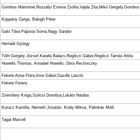
Gombos Mártonné,Rozsályi Emese Zsófia,Vajda Zita,Mikó Gergely,Gombos
Koppány Gergo, Balogh Péter
Galó Tibor,Pápista Soma,Nagy Sándor
Hernádi György
Tóth Gergely József,Karafa Balázs,Regőczi Gábor,Regőczi Tamás Attila
Howells Thomas, Annabel Howells, Dóra Rechniczky
Fekete Anna Flóra,Imre Gábor,Gazdik László
Fekete Ferenc
Zsembery Kinga,Szécsi Dorottya,Lukáts Natália
Kurucz Kamilla, Németh Jonatán, Király Miksa, Pálinkás Molli
Tagai Marcell