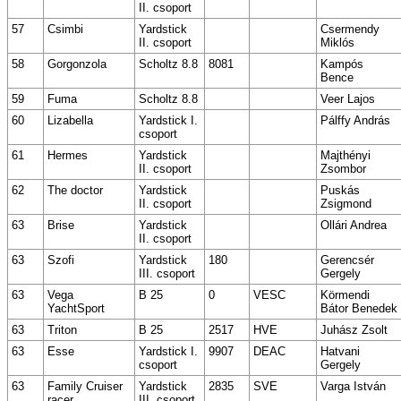
II. csoport
57
Csimbi
Yardstick
Csermendy
II. csoport
Miklós
58
Gorgonzola
Scholtz 8.8
8081
Kampós
Bence
59
Fuma
Scholtz 8.8
Veer Lajos
60
Lizabella
Yardstick I.
Pálffy András
csoport
61
Hermes
Yardstick
Majthényi
II. csoport
Zsombor
62
The doctor
Yardstick
Puskás
II. csoport
Zsigmond
63
Brise
Yardstick
Ollári Andrea
II. csoport
63
Szofi
Yardstick
180
Gerencsér
III. csoport
Gergely
63
Vega
B 25
0
VESC
Körmendi
YachtSport
Bátor Benedek
63
Triton
B 25
2517
HVE
Juhász Zsolt
63
Esse
Yardstick I.
9907
DEAC
Hatvani
csoport
Gergely
63
Family Cruiser
Yardstick
2835
SVE
Varga István
racer
III. csoport