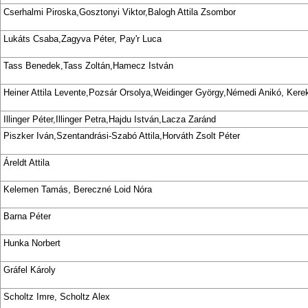
Cserhalmi Piroska,Gosztonyi Viktor,Balogh Attila Zsombor
Lukáts Csaba,Zagyva Péter, Pay'r Luca
Tass Benedek,Tass Zoltán,Hamecz István
Heiner Attila Levente,Pozsár Orsolya,Weidinger György,Némedi Anikó, Ker
Illinger Péter,Illinger Petra,Hajdu István,Lacza Zaránd
Piszker Iván,Szentandrási-Szabó Attila,Horváth Zsolt Péter
Áreldt Attila
Kelemen Tamás, Bereczné Loid Nóra
Barna Péter
Hunka Norbert
Gráfel Károly
Scholtz Imre, Scholtz Alex