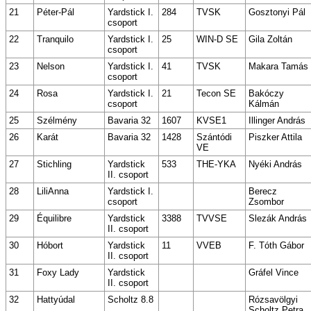
21
Péter-Pál
Yardstick I.
284
TVSK
Gosztonyi Pál
csoport
22
Tranquilo
Yardstick I.
25
WIN-D SE
Gila Zoltán
csoport
23
Nelson
Yardstick I.
41
TVSK
Makara Tamás
csoport
24
Rosa
Yardstick I.
21
Tecon SE
Bakóczy
csoport
Kálmán
25
Szélmény
Bavaria 32
1607
KVSE1
Illinger András
26
Karát
Bavaria 32
1428
Szántódi
Piszker Attila
VE
27
Stichling
Yardstick
533
THE-YKA
Nyéki András
II. csoport
28
LiliAnna
Yardstick I.
Berecz
csoport
Zsombor
29
Équilibre
Yardstick
3388
TVVSE
Slezák András
II. csoport
30
Hóbort
Yardstick
11
VVEB
F. Tóth Gábor
II. csoport
31
Foxy Lady
Yardstick
Gráfel Vince
II. csoport
32
Hattyúdal
Scholtz 8.8
Rózsavölgyi
Scholtz Petra