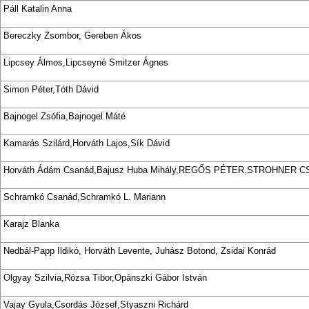
Páll Katalin Anna
Bereczky Zsombor, Gereben Ákos
Lipcsey Álmos,Lipcseyné Smitzer Ágnes
Simon Péter,Tóth Dávid
Bajnogel Zsófia,Bajnogel Máté
Kamarás Szilárd,Horváth Lajos,Sík Dávid
Horváth Ádám Csanád,Bajusz Huba Mihály,REGŐS PÉTER,STROHNER 
Schramkó Csanád,Schramkó L. Mariann
Karajz Blanka
Nedbál-Papp Ildikó, Horváth Levente, Juhász Botond, Zsidai Konrád
Olgyay Szilvia,Rózsa Tibor,Opánszki Gábor István
Vajay Gyula,Csordás József,Styaszni Richárd