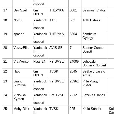
I.
csoport
17
Déli Szél
8m
THE-YKA
8001
Szamosi Viktor
OPEN
18
NordX
Yardstick
KTC
562
Tóth Balázs
I.
csoport
19
spaceX
Yardstick
THE-YKA
3504
Zambelly
I.
György
csoport
20
VuvuzElla
Yardstick
AVIS SE
7
Steiner Csaba
I.
Dezsõ
csoport
21
VivaVento
Flaar 24
FY BVSE
24009
Lehoczki
Dominik Norbert
22
Hajó
8m
TVSK
2845
Székely László
OPEN
Attila
23
Grand
Yardstick
FY BVSE
25961
Pillér-Nagy
Surprise
I.
Viktor
csoport
24
ViNo-Bá
Yardstick
BM TVSE
7212
Fazekas János
Xyston
I.
csoport
25
Moby Dick
Yardstick
TVSK
225
Kalló Sándor
Kal
II.
Dán