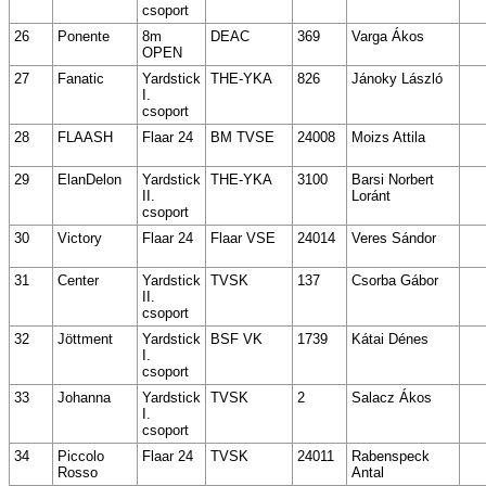
csoport
26
Ponente
8m
DEAC
369
Varga Ákos
OPEN
27
Fanatic
Yardstick
THE-YKA
826
Jánoky László
I.
csoport
28
FLAASH
Flaar 24
BM TVSE
24008
Moizs Attila
29
ElanDelon
Yardstick
THE-YKA
3100
Barsi Norbert
II.
Loránt
csoport
30
Victory
Flaar 24
Flaar VSE
24014
Veres Sándor
31
Center
Yardstick
TVSK
137
Csorba Gábor
II.
csoport
32
Jöttment
Yardstick
BSF VK
1739
Kátai Dénes
I.
csoport
33
Johanna
Yardstick
TVSK
2
Salacz Ákos
I.
csoport
34
Piccolo
Flaar 24
TVSK
24011
Rabenspeck
Rosso
Antal