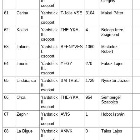
II.
Gergely
csoport
61
Carina
Yardstick
T-Jolle VSE
3104
Makai Péter
II.
csoport
62
Kolibri
Yardstick
THE-YKA
4
Balogh Imre
III.
Zsigmond
csoport
63
Lakinet
Yardstick
BFENYVES
1360
Miskolczi
I.
Róbert
csoport
64
Leonis
Yardstick
YEGY
270
Fuksz Lajos
III.
csoport
65
Endurance
Yardstick
BM TVSE
1729
Nyisztor József
II.
csoport
66
Orca
Yardstick
THE-YKA
954
Semperger
II.
Szabolcs
csoport
67
Zephir
Yardstick
AVIS
1
Hobot István
III.
csoport
68
La Digue
Yardstick
AMVK
0
Tálos Lajos
II.