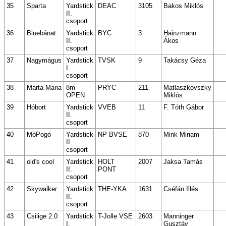
35
Sparta
Yardstick
DEAC
3105
Bakos Miklós
II.
csoport
36
Bluebánat
Yardstick
BYC
3
Hainzmann
II.
Ákos
csoport
37
Nagymágus
Yardstick
TVSK
9
Takácsy Géza
I.
csoport
38
Márta Maria
8m
PRYC
211
Matlaszkovszky
OPEN
Miklós
39
Hóbort
Yardstick
VVEB
11
F. Tóth Gábor
II.
csoport
40
MóPogó
Yardstick
NP BVSE
870
Mink Miriam
II.
csoport
41
old's cool
Yardstick
HOLT
2007
Jaksa Tamás
II.
PONT
csoport
42
Skywalker
Yardstick
THE-YKA
1631
Cséfán Illés
II.
csoport
43
Csilige 2.0
Yardstick
T-Jolle VSE
2603
Manninger
I.
Gusztáv