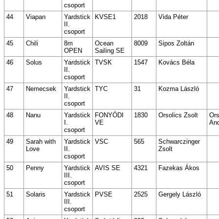
csoport
44
Viapan
Yardstick
KVSE1
2018
Vida Péter
II.
csoport
45
Chili
8m
Ocean
8009
Sipos Zoltán
OPEN
Sailing SE
46
Solus
Yardstick
TVSK
1547
Kovács Béla
II.
csoport
47
Nemecsek
Yardstick
TYC
31
Kozma László
II.
csoport
48
Nanu
Yardstick
FONYÓDI
1830
Orsolics Zsolt
Ors
I.
VE
An
csoport
49
Sarah with
Yardstick
VSC
565
Schwarczinger
Love
II.
Zsolt
csoport
50
Penny
Yardstick
AVIS SE
4321
Fazekas Ákos
III.
csoport
51
Solaris
Yardstick
PVSE
2525
Gergely László
III.
csoport