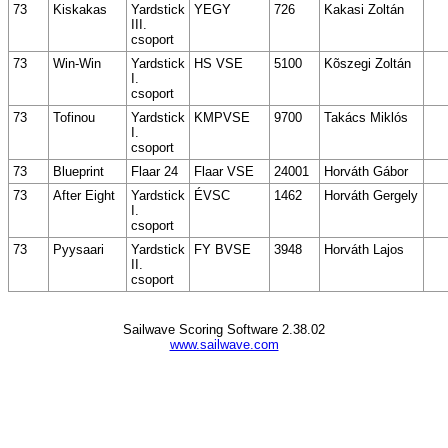
73
Kiskakas
Yardstick
YEGY
726
Kakasi Zoltán
III.
csoport
73
Win-Win
Yardstick
HS VSE
5100
Kõszegi Zoltán
I.
csoport
73
Tofinou
Yardstick
KMPVSE
9700
Takács Miklós
I.
csoport
73
Blueprint
Flaar 24
Flaar VSE
24001
Horváth Gábor
73
After Eight
Yardstick
ÉVSC
1462
Horváth Gergely
I.
csoport
73
Pyysaari
Yardstick
FY BVSE
3948
Horváth Lajos
II.
csoport
Sailwave Scoring Software 2.38.02
www.sailwave.com