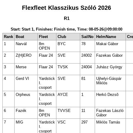
Flexfleet Klasszikus Szóló 2026
R1
Start: Start 1, Finishes: Finish time, Time: 08-05-26@09:00:00
Rank
Boat
Fleet
Club
SailNo
HelmName
Cr
1
Narvál
8m
BYC
78
Makai Gábor
OPEN
2
Z(H)ERO
Flaar 24
SVE
24002
Fazekas Gábor
3
Merse
Flaar 24
TVSK
24004
Juhász György
4
Gerd VI
Yardstick
SVE
81
Ujhelyi-Gáspár
I.
Miklós
csoport
5
Orpheus
Yardstick
AYCE
1
Herkó Dezsõ
I.
csoport
6
Fazék
8m
TVVSE
11
Fazekas László
OPEN
Gábor
7
MIG
Yardstick
VSC
297
Miklós Tamás
I.
csoport