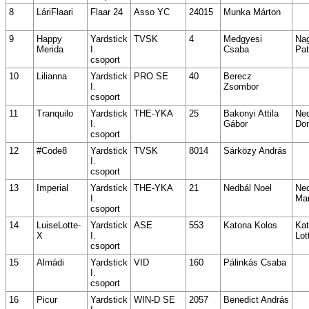
8
LáriFlaari
Flaar 24
Asso YC
24015
Munka Márton
9
Happy
Yardstick
TVSK
4
Medgyesi
Na
Merida
I.
Csaba
Pat
csoport
10
Lilianna
Yardstick
PRO SE
40
Berecz
I.
Zsombor
csoport
11
Tranquilo
Yardstick
THE-YKA
25
Bakonyi Attila
Ned
I.
Gábor
Do
csoport
12
#Code8
Yardstick
TVSK
8014
Sárközy András
I.
csoport
13
Imperial
Yardstick
THE-YKA
21
Nedbál Noel
Ned
I.
Mar
csoport
14
LuiseLotte-
Yardstick
ASE
553
Katona Kolos
Ka
X
I.
Lott
csoport
15
Almádi
Yardstick
VID
160
Pálinkás Csaba
I.
csoport
16
Picur
Yardstick
WIN-D SE
2057
Benedict András