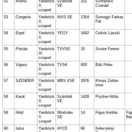
52
Anima
Yardstick
Szántódi
202
Schramkó
II.
VE
Csanád
csoport
53
Congeria
Yardstick
AVIS SE
1354
Somogyi Farkas
II.
Pál
csoport
54
Erpel
Yardstick
YEGY
1662
Csikós László
II.
csoport
55
Póstás
Yardstick
TVVSE
10
Szutor Ferenc
III.
csoport
56
Vigasz
Yardstick
TVSK
600
Báti Péter
II.
csoport
57
SZENDER
Yardstick
MBS VSE
2976
Köves Zoltán
II.
Imre
csoport
58
Karát
Yardstick
Szántódi
1428
Piszker Attila
II.
VE
csoport
59
Hold
Yardstick
Wind-dev
14
Figus András
Fig
II.
SE
Ba
csoport
60
Iskur
Yardstick
AYCE
66
Kelecsényi