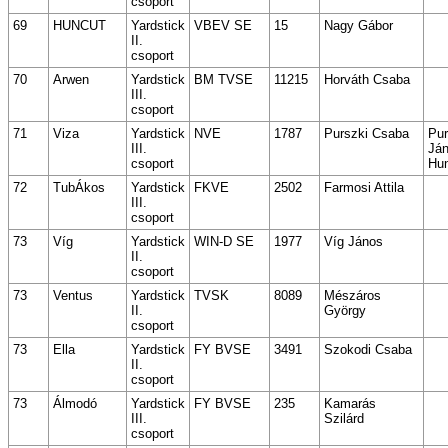
csoport
69
HUNCUT
Yardstick
VBEV SE
15
Nagy Gábor
II.
csoport
70
Arwen
Yardstick
BM TVSE
11215
Horváth Csaba
III.
csoport
71
Viza
Yardstick
NVE
1787
Purszki Csaba
Pur
III.
Já
csoport
Hu
72
TubÁkos
Yardstick
FKVE
2502
Farmosi Attila
III.
csoport
73
Víg
Yardstick
WIN-D SE
1977
Víg János
II.
csoport
73
Ventus
Yardstick
TVSK
8089
Mészáros
II.
György
csoport
73
Ella
Yardstick
FY BVSE
3491
Szokodi Csaba
II.
csoport
73
Álmodó
Yardstick
FY BVSE
235
Kamarás
III.
Szilárd
csoport