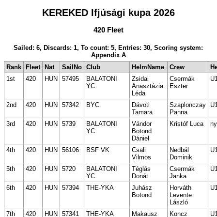
KEREKED Ifjúsági kupa 2026
420 Fleet
Sailed: 6, Discards: 1, To count: 5, Entries: 30, Scoring system:
Appendix A
Rank
Fleet
Nat
SailNo
Club
HelmName
Crew
H
1st
420
HUN
57495
BALATONI
Zsidai
Csermák
U
YC
Anasztázia
Eszter
Léda
2nd
420
HUN
57342
BYC
Dávoti
Szaplonczay
U
Tamara
Panna
3rd
420
HUN
5739
BALATONI
Vándor
Kristóf Luca
ny
YC
Botond
Dániel
4th
420
HUN
56106
BSF VK
Csali
Nedbál
U
Vilmos
Dominik
5th
420
HUN
5720
BALATONI
Téglás
Csermák
U
YC
Donát
Janka
6th
420
HUN
57394
THE-YKA
Juhász
Horváth
U
Botond
Levente
László
7th
420
HUN
57341
THE-YKA
Makausz
Koncz
U