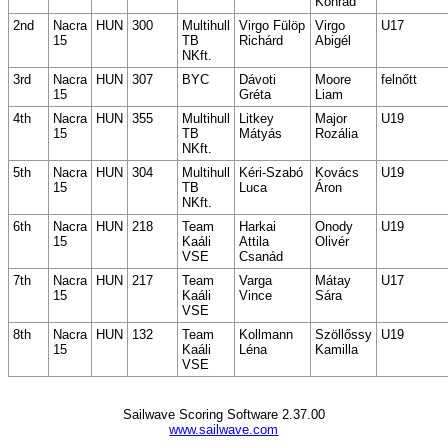
Konrád
2nd
Nacra
HUN
300
Multihull
Virgo Fülöp
Virgo
U17
15
TB
Richárd
Abigél
NKft.
3rd
Nacra
HUN
307
BYC
Dávoti
Moore
felnőtt
15
Gréta
Liam
4th
Nacra
HUN
355
Multihull
Litkey
Major
U19
15
TB
Mátyás
Rozália
NKft.
5th
Nacra
HUN
304
Multihull
Kéri-Szabó
Kovács
U19
15
TB
Luca
Áron
NKft.
6th
Nacra
HUN
218
Team
Harkai
Onody
U19
15
Kaáli
Attila
Olivér
VSE
Csanád
7th
Nacra
HUN
217
Team
Varga
Mátay
U17
15
Kaáli
Vince
Sára
VSE
8th
Nacra
HUN
132
Team
Kollmann
Szöllőssy
U19
15
Kaáli
Léna
Kamilla
VSE
Sailwave Scoring Software 2.37.00
www.sailwave.com