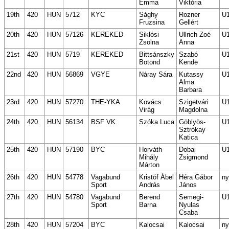
Emma
Viktória
19th
420
HUN
5712
KYC
Sághy
Rozner
U
Fruzsina
Gellért
20th
420
HUN
57126
KEREKED
Siklósi
Ullrich Zoé
U
Zsolna
Anna
21st
420
HUN
5719
KEREKED
Bittsánszky
Szabó
U
Botond
Kende
22nd
420
HUN
56869
VGYE
Náray Sára
Kutassy
U
Alma
Barbara
23rd
420
HUN
57270
THE-YKA
Kovács
Szigetvári
U
Virág
Magdolna
24th
420
HUN
56134
BSF VK
Szóka Luca
Göblyös-
U
Sztrókay
Katica
25th
420
HUN
57190
BYC
Horváth
Dobai
U
Mihály
Zsigmond
Márton
26th
420
HUN
54778
Vagabund
Kristóf Ábel
Héra Gábor
ny
Sport
András
János
27th
420
HUN
54780
Vagabund
Berend
Semegi-
U
Sport
Barna
Nyulas
Csaba
28th
420
HUN
57204
BYC
Kalocsai
Kalocsai
ny