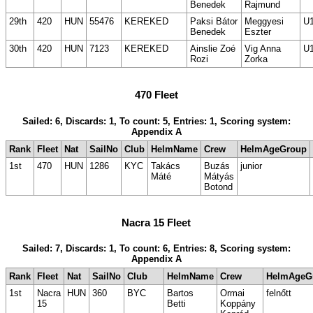
Benedek
Rajmund
29th
420
HUN
55476
KEREKED
Paksi Bátor
Meggyesi
U
Benedek
Eszter
30th
420
HUN
7123
KEREKED
Ainslie Zoé
Vig Anna
U
Rozi
Zorka
470 Fleet
Sailed: 6, Discards: 1, To count: 5, Entries: 1, Scoring system:
Appendix A
Rank
Fleet
Nat
SailNo
Club
HelmName
Crew
HelmAgeGroup
1st
470
HUN
1286
KYC
Takács
Buzás
junior
Máté
Mátyás
Botond
Nacra 15 Fleet
Sailed: 7, Discards: 1, To count: 6, Entries: 8, Scoring system:
Appendix A
Rank
Fleet
Nat
SailNo
Club
HelmName
Crew
HelmAgeG
1st
Nacra
HUN
360
BYC
Bartos
Ormai
felnőtt
15
Betti
Koppány