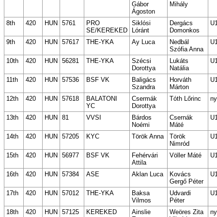
Gábor
Mihály
Ágoston
8th
420
HUN
5761
PRO
Siklósi
Dergács
U
SE/KEREKED
Lóránt
Domonkos
9th
420
HUN
57617
THE-YKA
Ay Luca
Nedbál
U
Szófia Anna
10th
420
HUN
56281
THE-YKA
Szécsi
Lukáts
U
Dorottya
Natália
11th
420
HUN
57536
BSF VK
Baligács
Horváth
U
Szandra
Márton
12th
420
HUN
57618
BALATONI
Csermák
Tóth Lőrinc
ny
YC
Dorottya
13th
420
HUN
81
VVSI
Bárdos
Csernák
U
Noémi
Máté
14th
420
HUN
57205
KYC
Török Anna
Török
U
Nimród
15th
420
HUN
56977
BSF VK
Fehérvári
Völler Máté
U
Attila
16th
420
HUN
57384
ASE
Aklan Luca
Kovács
U
Gergő Péter
17th
420
HUN
57012
THE-YKA
Baksa
Udvardi
U
Vilmos
Péter
18th
420
HUN
57125
KEREKED
Ainslie
Weöres Zita
ny