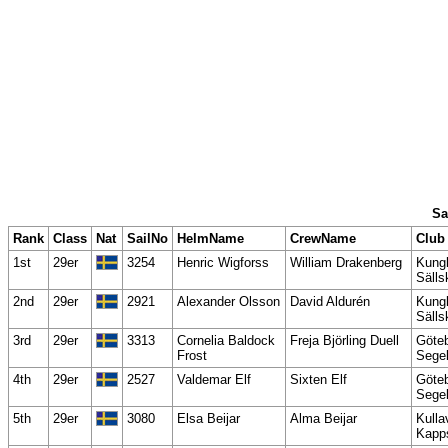
Sa
Rank
Class
Nat
SailNo
HelmName
CrewName
Club
1st
29er
3254
Henric Wigforss
William Drakenberg
Kung
Sälls
2nd
29er
2921
Alexander Olsson
David Aldurén
Kung
Sälls
3rd
29er
3313
Cornelia Baldock
Freja Björling Duell
Göteb
Frost
Segel
4th
29er
2527
Valdemar Elf
Sixten Elf
Göteb
Segel
5th
29er
3080
Elsa Beijar
Alma Beijar
Kulla
Kapp