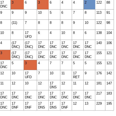
17
3
6
3
6
4
4
2
122
88
DNC
9
9
9
10
5
6
7
8
113
91
8
(11)
7
8
8
8
9
10
122
98
10
8
17
6
4
10
8
6
138
104
UFD
4
(17
(17
17
17
17
17
17
140
106
DNC)
DNC)
DNC
DNC
DNC
DNC
DNC
3
(17
(17
17
17
17
17
17
155
121
DNC)
DNC)
DNC
DNC
DNC
DNC
DNC
17
5
3
4
7
7
5
5
155
121
DNC
12
10
17
7
10
11
17
9
176
142
UFD
RET
11
12
10
12
17
12
11
12
181
147
DNS
17
17
17
17
17
17
17
17
217
183
DNC
DNC
DNC
DNC
DNC
DNC
DNC
DNC
17
17
17
17
17
17
12
13
229
195
DNC
DNF
DNF
DNS
DNS
DNF