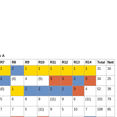
x A
R7
R8
R9
R10
R11
R12
R13
R14
Total
Nett
1
2
1
1
1
1
1
1
31
16
2
(4)
4
(5)
3
3
2
3
34
25
(6)
1
2
2
2
2
3
4
52
38
5
6
8
9
(11)
9
6
(11)
101
79
7
7
5
(11)
9
5
10
7
108
85