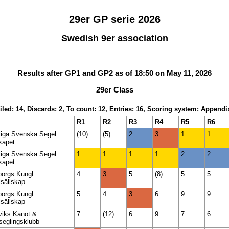
29er GP serie 2026
Swedish 9er association
Results after GP1 and GP2 as of 18:50 on May 11, 2026
29er Class
iled: 14, Discards: 2, To count: 12, Entries: 16, Scoring system: Appendi
R1
R2
R3
R4
R5
R6
liga Svenska Segel
(10)
(5)
2
3
1
1
kapet
liga Svenska Segel
1
1
1
1
2
2
kapet
orgs Kungl.
4
3
5
(8)
5
5
sällskap
orgs Kungl.
5
4
3
6
9
9
sällskap
viks Kanot &
7
(12)
6
9
7
6
seglingsklubb