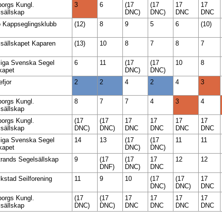
orgs Kungl.
3
6
(17
(17
17
17
sällskap
DNC)
DNC)
DNC
DNC
 Kappseglingsklubb
(12)
8
9
5
6
(10)
sällskapet Kaparen
(13)
10
8
7
8
7
liga Svenska Segel
6
11
(17
(17
10
8
kapet
DNC)
DNC)
fjor
2
2
4
2
4
3
orgs Kungl.
8
7
7
4
3
4
sällskap
orgs Kungl.
(17
(17
17
17
17
17
sällskap
DNC)
DNC)
DNC
DNC
DNC
DNC
liga Svenska Segel
14
13
(17
(17
11
11
kapet
DNC)
DNC)
rands Segelsällskap
9
(17
(17
17
12
12
DNF)
DNC)
DNC
ikstad Seilforening
11
9
10
(17
(17
17
DNC)
DNC)
DNC
orgs Kungl.
(17
(17
17
17
17
17
sällskap
DNC)
DNC)
DNC
DNC
DNC
DNC