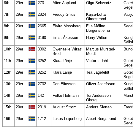
6th
29er
273
Alice Asplund
Olga Schwartz
Göteb
Segel
7th
29er
2824
Freddy Gilius
Kajsa-Lotta
Växjö
Ölmestrand
8th
29er
2665
Elvira Mossberg
Ella Méline
Segel
Borgenstierna
9th
29er
3180
Ernst Åkesson
Harry Wilton
Kung
Sälls
10th
29er
3302
Gwenaelle Witsø
Marcus Murstad-
Bunde
Brod
Mordt
11th
29er
3252
Klara Länje
Victor Isdahl
Göteb
Segel
12th
29er
3252
Klara Länje
Tea Jagefeldt
Göteb
Segel
13th
29er
2732
Dan Eliasson
Oliver Josefsson
Kung
Sälls
14th
29er
142
Folke Hofmann
Tor Andersson
Marst
Öberg
15th
29er
2319
August Strøm
Anders Sletten
Fredr
16th
29er
1712
Lukas Leijonberg
Albert Bergstrand
Göteb
Segel