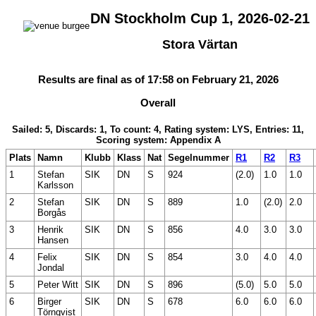
DN Stockholm Cup 1, 2026-02-21
Stora Värtan
Results are final as of 17:58 on February 21, 2026
Overall
Sailed: 5, Discards: 1, To count: 4, Rating system: LYS, Entries: 11,
Scoring system: Appendix A
Plats
Namn
Klubb
Klass
Nat
Segelnummer
R1
R2
R3
1
Stefan
SIK
DN
S
924
(2.0)
1.0
1.0
Karlsson
2
Stefan
SIK
DN
S
889
1.0
(2.0)
2.0
Borgås
3
Henrik
SIK
DN
S
856
4.0
3.0
3.0
Hansen
4
Felix
SIK
DN
S
854
3.0
4.0
4.0
Jondal
5
Peter Witt
SIK
DN
S
896
(5.0)
5.0
5.0
6
Birger
SIK
DN
S
678
6.0
6.0
6.0
Törnqvist