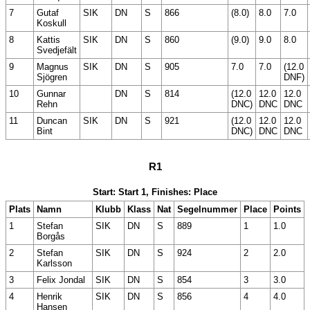
7
Gutaf
SIK
DN
S
866
(8.0)
8.0
7.0
Koskull
8
Kattis
SIK
DN
S
860
(9.0)
9.0
8.0
Svedjefält
9
Magnus
SIK
DN
S
905
7.0
7.0
(12.0
Sjögren
DNF)
10
Gunnar
DN
S
814
(12.0
12.0
12.0
Rehn
DNC)
DNC
DNC
11
Duncan
SIK
DN
S
921
(12.0
12.0
12.0
Bint
DNC)
DNC
DNC
R1
Start: Start 1, Finishes: Place
Plats
Namn
Klubb
Klass
Nat
Segelnummer
Place
Points
1
Stefan
SIK
DN
S
889
1
1.0
Borgås
2
Stefan
SIK
DN
S
924
2
2.0
Karlsson
3
Felix Jondal
SIK
DN
S
854
3
3.0
4
Henrik
SIK
DN
S
856
4
4.0
Hansen