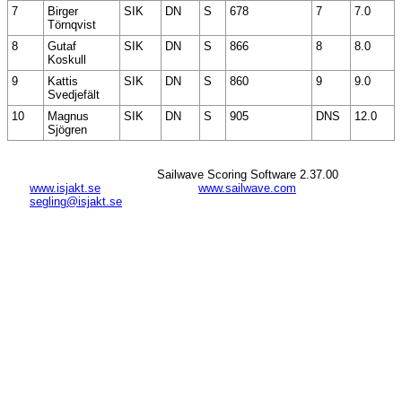
7
Birger
SIK
DN
S
678
7
7.0
Törnqvist
8
Gutaf
SIK
DN
S
866
8
8.0
Koskull
9
Kattis
SIK
DN
S
860
9
9.0
Svedjefält
10
Magnus
SIK
DN
S
905
DNS
12.0
Sjögren
Sailwave Scoring Software 2.37.00
www.isjakt.se
www.sailwave.com
segling@isjakt.se