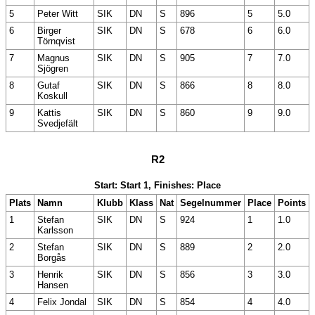
5
Peter Witt
SIK
DN
S
896
5
5.0
6
Birger
SIK
DN
S
678
6
6.0
Törnqvist
7
Magnus
SIK
DN
S
905
7
7.0
Sjögren
8
Gutaf
SIK
DN
S
866
8
8.0
Koskull
9
Kattis
SIK
DN
S
860
9
9.0
Svedjefält
R2
Start: Start 1, Finishes: Place
Plats
Namn
Klubb
Klass
Nat
Segelnummer
Place
Points
1
Stefan
SIK
DN
S
924
1
1.0
Karlsson
2
Stefan
SIK
DN
S
889
2
2.0
Borgås
3
Henrik
SIK
DN
S
856
3
3.0
Hansen
4
Felix Jondal
SIK
DN
S
854
4
4.0