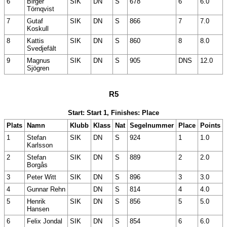
6
Birger
SIK
DN
S
678
6
6.0
Törnqvist
7
Gutaf
SIK
DN
S
866
7
7.0
Koskull
8
Kattis
SIK
DN
S
860
8
8.0
Svedjefält
9
Magnus
SIK
DN
S
905
DNS
12.0
Sjögren
R5
Start: Start 1, Finishes: Place
Plats
Namn
Klubb
Klass
Nat
Segelnummer
Place
Points
1
Stefan
SIK
DN
S
924
1
1.0
Karlsson
2
Stefan
SIK
DN
S
889
2
2.0
Borgås
3
Peter Witt
SIK
DN
S
896
3
3.0
4
Gunnar Rehn
DN
S
814
4
4.0
5
Henrik
SIK
DN
S
856
5
5.0
Hansen
6
Felix Jondal
SIK
DN
S
854
6
6.0