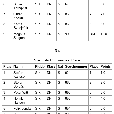
6
Birger
SIK
DN
S
678
6
6.0
Törnqvist
7
Gutaf
SIK
DN
S
866
7
7.0
Koskull
8
Kattis
SIK
DN
S
860
8
8.0
Svedjefält
9
Magnus
SIK
DN
S
905
DNF
12.0
Sjögren
R4
Start: Start 1, Finishes: Place
Plats
Namn
Klubb
Klass
Nat
Segelnummer
Place
Points
1
Stefan
SIK
DN
S
924
1
1.0
Karlsson
2
Stefan
SIK
DN
S
889
2
2.0
Borgås
3
Peter Witt
SIK
DN
S
896
3
3.0
4
Henrik
SIK
DN
S
856
4
4.0
Hansen
5
Felix Jondal
SIK
DN
S
854
5
5.0