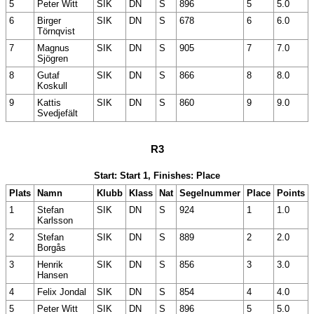
5
Peter Witt
SIK
DN
S
896
5
5.0
6
Birger
SIK
DN
S
678
6
6.0
Törnqvist
7
Magnus
SIK
DN
S
905
7
7.0
Sjögren
8
Gutaf
SIK
DN
S
866
8
8.0
Koskull
9
Kattis
SIK
DN
S
860
9
9.0
Svedjefält
R3
Start: Start 1, Finishes: Place
Plats
Namn
Klubb
Klass
Nat
Segelnummer
Place
Points
1
Stefan
SIK
DN
S
924
1
1.0
Karlsson
2
Stefan
SIK
DN
S
889
2
2.0
Borgås
3
Henrik
SIK
DN
S
856
3
3.0
Hansen
4
Felix Jondal
SIK
DN
S
854
4
4.0
5
Peter Witt
SIK
DN
S
896
5
5.0