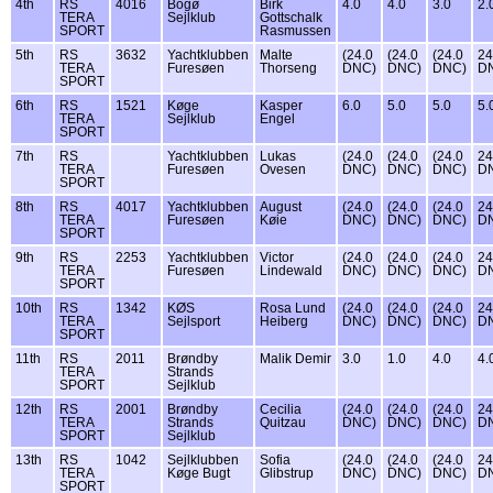
4th
RS
4016
Bogø
Birk
4.0
4.0
3.0
2.
TERA
Sejlklub
Gottschalk
SPORT
Rasmussen
5th
RS
3632
Yachtklubben
Malte
(24.0
(24.0
(24.0
24
TERA
Furesøen
Thorseng
DNC)
DNC)
DNC)
D
SPORT
6th
RS
1521
Køge
Kasper
6.0
5.0
5.0
5.
TERA
Sejlklub
Engel
SPORT
7th
RS
Yachtklubben
Lukas
(24.0
(24.0
(24.0
24
TERA
Furesøen
Ovesen
DNC)
DNC)
DNC)
D
SPORT
8th
RS
4017
Yachtklubben
August
(24.0
(24.0
(24.0
24
TERA
Furesøen
Køie
DNC)
DNC)
DNC)
D
SPORT
9th
RS
2253
Yachtklubben
Victor
(24.0
(24.0
(24.0
24
TERA
Furesøen
Lindewald
DNC)
DNC)
DNC)
D
SPORT
10th
RS
1342
KØS
Rosa Lund
(24.0
(24.0
(24.0
24
TERA
Sejlsport
Heiberg
DNC)
DNC)
DNC)
D
SPORT
11th
RS
2011
Brøndby
Malik Demir
3.0
1.0
4.0
4.
TERA
Strands
SPORT
Sejlklub
12th
RS
2001
Brøndby
Cecilia
(24.0
(24.0
(24.0
24
TERA
Strands
Quitzau
DNC)
DNC)
DNC)
D
SPORT
Sejlklub
13th
RS
1042
Sejlklubben
Sofia
(24.0
(24.0
(24.0
24
TERA
Køge Bugt
Glibstrup
DNC)
DNC)
DNC)
D
SPORT