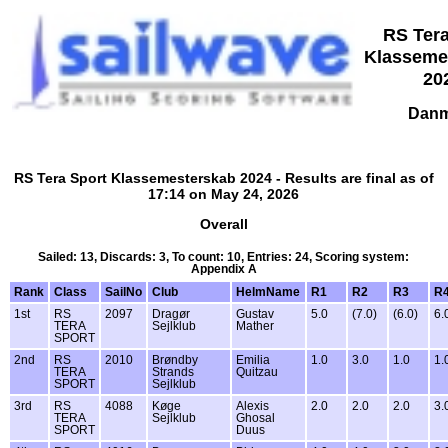
RS Tera
Klasseme
20
Danm
RS Tera Sport Klassemesterskab 2024 - Results are final as of
17:14 on May 24, 2026
Overall
Sailed: 13, Discards: 3, To count: 10, Entries: 24, Scoring system:
Appendix A
Rank
Class
SailNo
Club
HelmName
R1
R2
R3
R
1st
RS
2097
Dragør
Gustav
5.0
(7.0)
(6.0)
6.
TERA
Sejlklub
Mather
SPORT
2nd
RS
2010
Brøndby
Emilia
1.0
3.0
1.0
1.
TERA
Strands
Quitzau
SPORT
Sejlklub
3rd
RS
4088
Køge
Alexis
2.0
2.0
2.0
3.
TERA
Sejlklub
Ghosal
SPORT
Duus