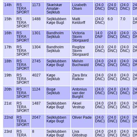
14th
RS
1173
Skælskør
Lizabeth
(24.0
(24.0
(24.0
24
TERA
Amatør-
Olsen
DNC)
DNC)
DNC)
D
SPORT
Sejlklub
15th
RS
1488
Sejlklubben
Matti
(24.0
6.0
7.0
14
TERA
Køge Bugt
Keldorff
DNC)
D
SPORT
16th
RS
1301
Bandholm
Victoria
14.0
(24.0
(24.0
(2
TERA
Sejlklub
Storm
DNF
DNC)
DNC)
D
SPORT
Storgaard
17th
RS
1304
Bandholm
Regitze
(24.0
(24.0
(24.0
24
TERA
Sejlklub
Storm
DNC)
DNC)
DNC)
D
SPORT
Storgaard
18th
RS
2745
Sejlklubben
Melvin
(24.0
(24.0
(24.0
24
TERA
Køge Bugt
Buchwald
DNC)
DNC)
DNC)
D
SPORT
19th
RS
4027
Køge
Zara Brix
(24.0
(24.0
(24.0
24
TERA
Sejlklub
Ralkov
DNC)
DNC)
DNC)
D
SPORT
20th
RS
1124
Bogø
Antonius
(24.0
(24.0
(24.0
24
TERA
Sejlklub
van der
DNC)
DNC)
DNC)
D
SPORT
Burght
21st
RS
1487
Sejlklubben
Aksel
(24.0
(24.0
(24.0
24
TERA
Køge Bugt
Vestrup
DNC)
DNC)
DNC)
D
SPORT
22nd
RS
2047
Sejlklubben
Oliver Pade
(24.0
(24.0
(24.0
24
TERA
Køge Bugt
DNC)
DNC)
DNC)
D
SPORT
23rd
RS
8
Sejlklubben
Liva
(24.0
(24.0
(24.0
24
TERA
Køge Bugt
Glibstrup
DNC)
DNC)
DNC)
D