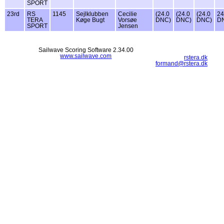
SPORT
23rd
RS
1145
Sejlklubben
Cecilie
(24.0
(24.0
(24.0
24
TERA
Køge Bugt
Vorsøe
DNC)
DNC)
DNC)
D
SPORT
Jensen
Sailwave Scoring Software 2.34.00
www.sailwave.com
rstera.dk
formand@rstera.dk