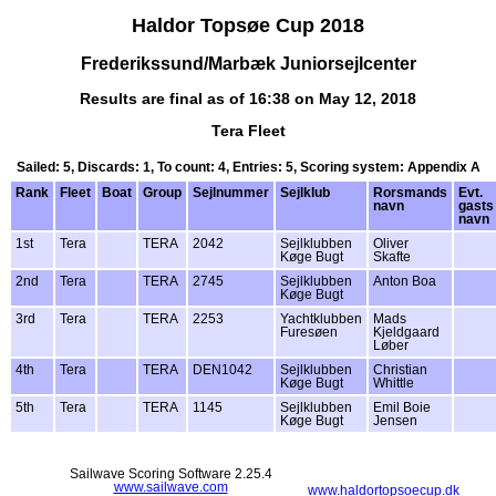
Haldor Topsøe Cup 2018
Frederikssund/Marbæk Juniorsejlcenter
Results are final as of 16:38 on May 12, 2018
Tera Fleet
Sailed: 5, Discards: 1, To count: 4, Entries: 5, Scoring system: Appendix A
Rank
Fleet
Boat
Group
Sejlnummer
Sejlklub
Rorsmands
Evt.
navn
gasts
navn
1st
Tera
TERA
2042
Sejlklubben
Oliver
Køge Bugt
Skafte
2nd
Tera
TERA
2745
Sejlklubben
Anton Boa
Køge Bugt
3rd
Tera
TERA
2253
Yachtklubben
Mads
Furesøen
Kjeldgaard
Løber
4th
Tera
TERA
DEN1042
Sejlklubben
Christian
Køge Bugt
Whittle
5th
Tera
TERA
1145
Sejlklubben
Emil Boie
Køge Bugt
Jensen
Sailwave Scoring Software 2.25.4
www.sailwave.com
www.haldortopsoecup.dk