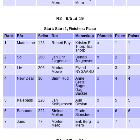
Mero
Mero
R2 - 6/5 at 19
Start: Start 1, Finishes: Place
Rank
Båt
Seilnr
Ror
Mannskap
Påmeldt
Place
Points
1
Madeleine
128
Robert Bay
Kristen E.
x
1
1
Thorp, Ida
Thorp
2
Sol
160
Jan Chr.
Bendix
x
2
2
Jørgensen
Jørgensen
3
Liv
206
Marius
Eivind
x
3
3
Mowe
NYGAARD
4
New Deal
30
Bjørn Rud
Anne
x
4
4
Grete
Sagen,
Dag
Backer
5
Kalebass
220
Jan
Aud
x
5
5
Kolbjørnsen
Beston
6
Bananas
222
Steinar
Frode
x
6
6
Mollan
Stenstrøm
7
Juno
77
Morten
Erik Berg
x
7
7
Mero
Mero