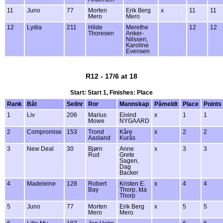
11
Juno
77
Morten
Erik Berg
x
11
11
Mero
Mero
12
Lydia
211
Hilde
Merethe
12
12
Thoresen
Anker-
Nilssen,
Karoline
Evensen
R12 - 17/6 at 18
Start: Start 1, Finishes: Place
Rank
Båt
Seilnr
Ror
Mannskap
Påmeldt
Place
Points
1
Liv
206
Marius
Eivind
x
1
1
Mowe
NYGAARD
2
Compromise
153
Trond
Kåre
x
2
2
Aasland
Kurås
3
New Deal
30
Bjørn
Anne
x
3
3
Rud
Grete
Sagen,
Dag
Backer
4
Madeleine
128
Robert
Kristen E.
x
4
4
Bay
Thorp, Ida
Thorp
5
Juno
77
Morten
Erik Berg
x
5
5
Mero
Mero