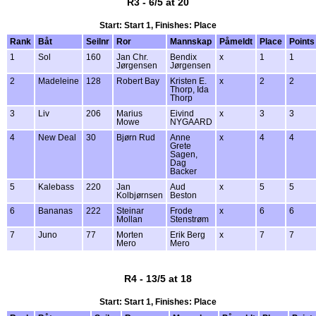
R3 - 6/5 at 20
Start: Start 1, Finishes: Place
Rank
Båt
Seilnr
Ror
Mannskap
Påmeldt
Place
Points
1
Sol
160
Jan Chr.
Bendix
x
1
1
Jørgensen
Jørgensen
2
Madeleine
128
Robert Bay
Kristen E.
x
2
2
Thorp, Ida
Thorp
3
Liv
206
Marius
Eivind
x
3
3
Mowe
NYGAARD
4
New Deal
30
Bjørn Rud
Anne
x
4
4
Grete
Sagen,
Dag
Backer
5
Kalebass
220
Jan
Aud
x
5
5
Kolbjørnsen
Beston
6
Bananas
222
Steinar
Frode
x
6
6
Mollan
Stenstrøm
7
Juno
77
Morten
Erik Berg
x
7
7
Mero
Mero
R4 - 13/5 at 18
Start: Start 1, Finishes: Place