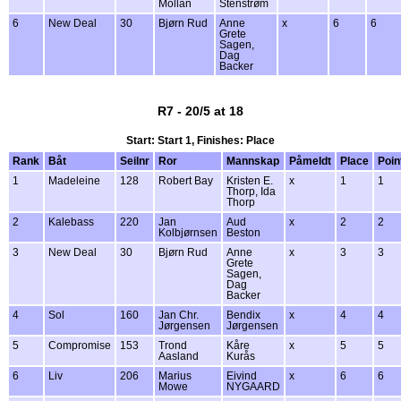
Mollan
Stenstrøm
6
New Deal
30
Bjørn Rud
Anne
x
6
6
Grete
Sagen,
Dag
Backer
R7 - 20/5 at 18
Start: Start 1, Finishes: Place
Rank
Båt
Seilnr
Ror
Mannskap
Påmeldt
Place
Poin
1
Madeleine
128
Robert Bay
Kristen E.
x
1
1
Thorp, Ida
Thorp
2
Kalebass
220
Jan
Aud
x
2
2
Kolbjørnsen
Beston
3
New Deal
30
Bjørn Rud
Anne
x
3
3
Grete
Sagen,
Dag
Backer
4
Sol
160
Jan Chr.
Bendix
x
4
4
Jørgensen
Jørgensen
5
Compromise
153
Trond
Kåre
x
5
5
Aasland
Kurås
6
Liv
206
Marius
Eivind
x
6
6
Mowe
NYGAARD