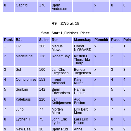
8
Caprifol
176
Bjørn
x
8
8
Andersen
R9 - 27/5 at 18
Start: Start 1, Finishes: Place
Rank
Båt
Seilnr
Ror
Mannskap
Påmeldt
Place
Poin
1
Liv
206
Marius
Eivind
x
1
1
Mowe
NYGAARD
2
Madeleine
128
Robert Bay
Kristen E.
x
2
2
Thorp, Ida
Thorp
3
Sol
160
Jan Chr.
Bendix
x
3
3
Jørgensen
Jørgensen
4
Compromise
153
Trond
Kåre
x
4
4
Aasland
Kurås
5
Sunbim
142
Bjørn
Hanna
5
5
Edwardsen
Husum
6
Kalebass
220
Jan
Aud
x
6
6
Kolbjørnsen
Beston
7
Juno
77
Morten
Erik Berg
x
7
7
Mero
Mero
8
Lychen II
75
John Erik
Lars Erik
x
8
8
Lyche
Hilsen
9
New Deal
30
Bjørn Rud
Anne
x
9
9