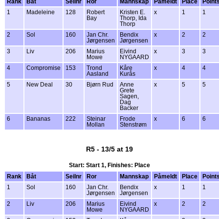
Rank
Båt
Seilnr
Ror
Mannskap
Påmeldt
Place
Point
1
Madeleine
128
Robert
Kristen E.
x
1
1
Bay
Thorp, Ida
Thorp
2
Sol
160
Jan Chr.
Bendix
x
2
2
Jørgensen
Jørgensen
3
Liv
206
Marius
Eivind
x
3
3
Mowe
NYGAARD
4
Compromise
153
Trond
Kåre
x
4
4
Aasland
Kurås
5
New Deal
30
Bjørn Rud
Anne
x
5
5
Grete
Sagen,
Dag
Backer
6
Bananas
222
Steinar
Frode
x
6
6
Mollan
Stenstrøm
R5 - 13/5 at 19
Start: Start 1, Finishes: Place
Rank
Båt
Seilnr
Ror
Mannskap
Påmeldt
Place
Point
1
Sol
160
Jan Chr.
Bendix
x
1
1
Jørgensen
Jørgensen
2
Liv
206
Marius
Eivind
x
2
2
Mowe
NYGAARD