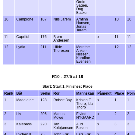
Grete
Sagen,
Dag
Backer
10
Campione
107
Nils Jarem
Arnfinn
10
10
Hansen,
Jonas
Jarem
11
Caprifol
176
Bjørn
x
11
11
Andersen
12
Lydia
211
Hilde
Merethe
12
12
Thoresen
Anker-
Nilssen,
Karoline
Evensen
R10 - 27/5 at 18
Start: Start 1, Finishes: Place
Rank
Båt
Seilnr
Ror
Mannskap
Påmeldt
Place
Poin
1
Madeleine
128
Robert Bay
Kristen E.
x
1
1
Thorp, Ida
Thorp
2
Liv
206
Marius
Eivind
x
2
2
Mowe
NYGAARD
3
Kalebass
220
Jan
Aud
x
3
3
Kolbjørnsen
Beston
4
Lychen II
75
John Erik
Lars Erik
x
4
4