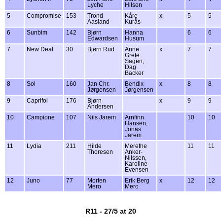
Lyche
Hilsen
5
Compromise
153
Trond
Kåre
x
5
5
Aasland
Kurås
6
Sunbim
142
Bjørn
Hanna
6
6
Edwardsen
Husum
7
New Deal
30
Bjørn Rud
Anne
x
7
7
Grete
Sagen,
Dag
Backer
8
Sol
160
Jan Chr.
Bendix
x
8
8
Jørgensen
Jørgensen
9
Caprifol
176
Bjørn
x
9
9
Andersen
10
Campione
107
Nils Jarem
Arnfinn
10
10
Hansen,
Jonas
Jarem
11
Lydia
211
Hilde
Merethe
11
11
Thoresen
Anker-
Nilssen,
Karoline
Evensen
12
Juno
77
Morten
Erik Berg
x
12
12
Mero
Mero
R11 - 27/5 at 20