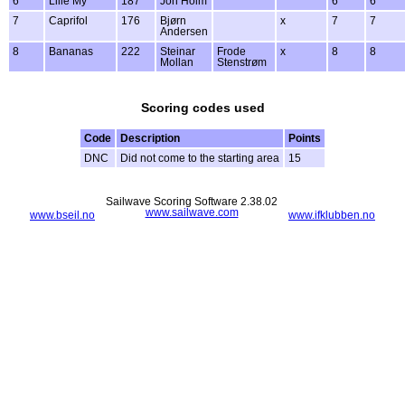
6
Lille My
187
Jon Holm
6
6
7
Caprifol
176
Bjørn
x
7
7
Andersen
8
Bananas
222
Steinar
Frode
x
8
8
Mollan
Stenstrøm
Scoring codes used
Code
Description
Points
DNC
Did not come to the starting area
15
Sailwave Scoring Software 2.38.02
www.sailwave.com
www.bseil.no
www.ifklubben.no