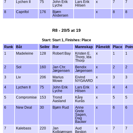
7
Lychen II
75
John Erik
Lars Erik
x
7
7
Lyche
Hilsen
8
Caprifol
176
Bjørn
x
8
8
Andersen
R8 - 20/5 at 19
Start: Start 1, Finishes: Place
Rank
Båt
Seilnr
Ror
Mannskap
Påmeldt
Place
Poin
1
Madeleine
128
Robert Bay
Kristen E.
x
1
1
Thorp, Ida
Thorp
2
Sol
160
Jan Chr.
Bendix
x
2
2
Jørgensen
Jørgensen
3
Liv
206
Marius
Eivind
x
3
3
Mowe
NYGAARD
4
Lychen II
75
John Erik
Lars Erik
x
4
4
Lyche
Hilsen
5
Compromise
153
Trond
Kåre
x
5
5
Aasland
Kurås
6
New Deal
30
Bjørn Rud
Anne
x
6
6
Grete
Sagen,
Dag
Backer
7
Kalebass
220
Jan
Aud
x
7
7
Kolbjørnsen
Beston