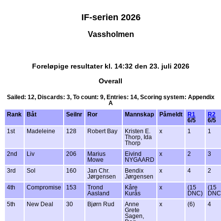
IF-serien 2026
Vassholmen
Foreløpige resultater kl. 14:32 den 23. juli 2026
Overall
Sailed: 12, Discards: 3, To count: 9, Entries: 14, Scoring system: Appendix
A
Rank
Båt
Seilnr
Ror
Mannskap
Påmeldt
R1
R2
6/5
6/5
1st
Madeleine
128
Robert Bay
Kristen E.
x
1
1
Thorp, Ida
Thorp
2nd
Liv
206
Marius
Eivind
x
2
3
Mowe
NYGAARD
3rd
Sol
160
Jan Chr.
Bendix
x
4
2
Jørgensen
Jørgensen
4th
Compromise
153
Trond
Kåre
x
(15
(15
Aasland
Kurås
DNC)
DNC
5th
New Deal
30
Bjørn Rud
Anne
x
(6)
4
Grete
Sagen,