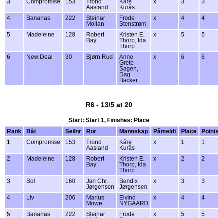
3
Compromise
153
Trond
Kåre
x
3
3
Aasland
Kurås
4
Bananas
222
Steinar
Frode
x
4
4
Mollan
Stenstrøm
5
Madeleine
128
Robert
Kristen E.
x
5
5
Bay
Thorp, Ida
Thorp
6
New Deal
30
Bjørn Rud
Anne
x
6
6
Grete
Sagen,
Dag
Backer
R6 - 13/5 at 20
Start: Start 1, Finishes: Place
Rank
Båt
Seilnr
Ror
Mannskap
Påmeldt
Place
Point
1
Compromise
153
Trond
Kåre
x
1
1
Aasland
Kurås
2
Madeleine
128
Robert
Kristen E.
x
2
2
Bay
Thorp, Ida
Thorp
3
Sol
160
Jan Chr.
Bendix
x
3
3
Jørgensen
Jørgensen
4
Liv
206
Marius
Eivind
x
4
4
Mowe
NYGAARD
5
Bananas
222
Steinar
Frode
x
5
5