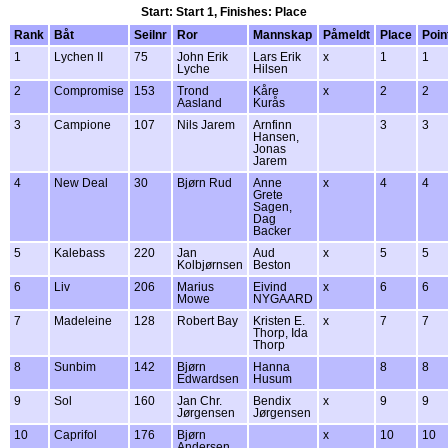
Start: Start 1, Finishes: Place
Rank
Båt
Seilnr
Ror
Mannskap
Påmeldt
Place
Poin
1
Lychen II
75
John Erik
Lars Erik
x
1
1
Lyche
Hilsen
2
Compromise
153
Trond
Kåre
x
2
2
Aasland
Kurås
3
Campione
107
Nils Jarem
Arnfinn
3
3
Hansen,
Jonas
Jarem
4
New Deal
30
Bjørn Rud
Anne
x
4
4
Grete
Sagen,
Dag
Backer
5
Kalebass
220
Jan
Aud
x
5
5
Kolbjørnsen
Beston
6
Liv
206
Marius
Eivind
x
6
6
Mowe
NYGAARD
7
Madeleine
128
Robert Bay
Kristen E.
x
7
7
Thorp, Ida
Thorp
8
Sunbim
142
Bjørn
Hanna
8
8
Edwardsen
Husum
9
Sol
160
Jan Chr.
Bendix
x
9
9
Jørgensen
Jørgensen
10
Caprifol
176
Bjørn
x
10
10
Andersen