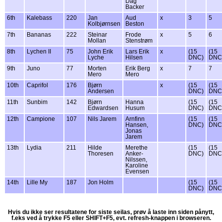
Dag
Backer
6th
Kalebass
220
Jan
Aud
x
3
5
Kolbjørnsen
Beston
7th
Bananas
222
Steinar
Frode
x
5
6
Mollan
Stenstrøm
8th
Lychen II
75
John Erik
Lars Erik
x
(15
(15
Lyche
Hilsen
DNC)
DNC
9th
Juno
77
Morten
Erik Berg
x
7
7
Mero
Mero
10th
Caprifol
176
Bjørn
x
(15
(15
Andersen
DNC)
DNC
11th
Sunbim
142
Bjørn
Hanna
(15
(15
Edwardsen
Husum
DNC)
DNC
12th
Campione
107
Nils Jarem
Arnfinn
(15
(15
Hansen,
DNC)
DNC
Jonas
Jarem
13th
Lydia
211
Hilde
Merethe
(15
(15
Thoresen
Anker-
DNC)
DNC
Nilssen,
Karoline
Evensen
14th
Lille My
187
Jon Holm
(15
(15
DNC)
DNC
Hvis du ikke ser resultatene for siste seilas, prøv å laste inn siden pånytt,
f.eks ved å trykke F5 eller SHIFT+F5, evt. refresh-knappen i browseren.