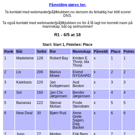
Påmelding gjøres her.
Ta kontakt med webmaster[på]ifklubben.no dersom du feilaktig har blitt scoret
DNS.
Ta også kontakt med webmaster[på]ifklubben.no for å få lagt inn korrekt navn på
mannskap, båt og seilnummer!
R1 - 6/5 at 18
Start: Start 1, Finishes: Place
Rank
Båt
Seilnr
Ror
Mannskap
Påmeldt
Place
Points
1
Madeleine
128
Robert Bay
Kristen E.
x
1
1
Thorp, Ida
Thorp
2
Liv
206
Marius
Eivind
x
2
2
Mowe
NYGAARD
3
Kalebass
220
Jan
Aud
x
3
3
Kolbjørnsen
Beston
4
Sol
160
Jan Chr.
Bendix
x
4
4
Jørgensen
Jørgensen
5
Bananas
222
Steinar
Frode
x
5
5
Mollan
Stenstrøm
6
New Deal
30
Bjørn Rud
Anne
x
6
6
Grete
Sagen,
Dag
Backer
7
Juno
77
Morten
Erik Berg
x
7
7