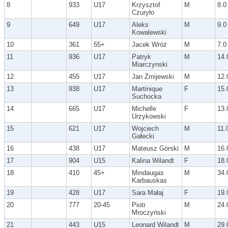
8
933
U17
Krzysztof
M
8.0
Czuryło
9
649
U17
Aleks
M
9.0
Kowalewski
10
361
55+
Jacek Wróż
M
7.0
11
936
U17
Patryk
M
14.
Miarczynski
12
455
U17
Jan Żmijewski
M
12.
13
938
U17
Martinique
F
15.
Suchocka
14
665
U17
Michelle
F
13.
Urzykowski
15
621
U17
Wojciech
M
11.
Gałecki
16
438
U17
Mateusz Górski
M
16.
17
904
U15
Kalina Wilandt
F
18.
18
410
45+
Mindaugas
M
34.
Karbauskas
19
428
U17
Sara Małaj
F
19.
20
777
20-45
Piotr
M
24.
Mroczyński
21
443
U15
Leonard Wilandt
M
29.