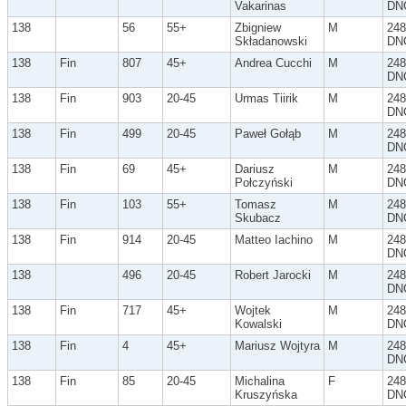
Vakarinas
DN
138
56
55+
Zbigniew
M
248
Składanowski
DN
138
Fin
807
45+
Andrea Cucchi
M
248
DN
138
Fin
903
20-45
Urmas Tiirik
M
248
DN
138
Fin
499
20-45
Paweł Gołąb
M
248
DN
138
Fin
69
45+
Dariusz
M
248
Połczyński
DN
138
Fin
103
55+
Tomasz
M
248
Skubacz
DN
138
Fin
914
20-45
Matteo Iachino
M
248
DN
138
496
20-45
Robert Jarocki
M
248
DN
138
Fin
717
45+
Wojtek
M
248
Kowalski
DN
138
Fin
4
45+
Mariusz Wojtyra
M
248
DN
138
Fin
85
20-45
Michalina
F
248
Kruszyńska
DN