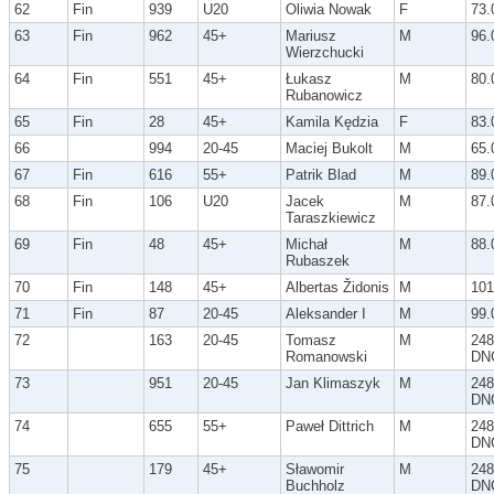
62
Fin
939
U20
Oliwia Nowak
F
73.
63
Fin
962
45+
Mariusz
M
96.
Wierzchucki
64
Fin
551
45+
Łukasz
M
80.
Rubanowicz
65
Fin
28
45+
Kamila Kędzia
F
83.
66
994
20-45
Maciej Bukolt
M
65.
67
Fin
616
55+
Patrik Blad
M
89.
68
Fin
106
U20
Jacek
M
87.
Taraszkiewicz
69
Fin
48
45+
Michał
M
88.
Rubaszek
70
Fin
148
45+
Albertas Židonis
M
101
71
Fin
87
20-45
Aleksander I
M
99.
72
163
20-45
Tomasz
M
248
Romanowski
DN
73
951
20-45
Jan Klimaszyk
M
248
DN
74
655
55+
Paweł Dittrich
M
248
DN
75
179
45+
Sławomir
M
248
Buchholz
DN