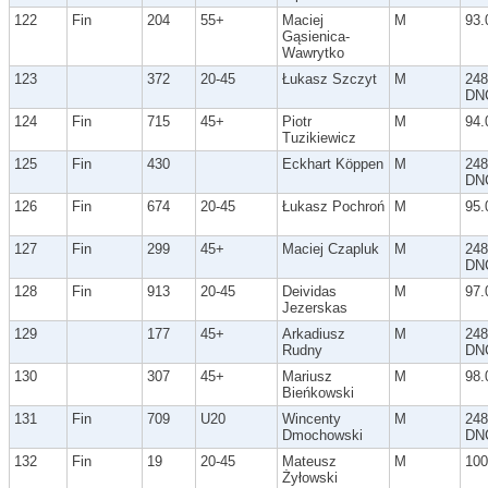
122
Fin
204
55+
Maciej
M
93.
Gąsienica-
Wawrytko
123
372
20-45
Łukasz Szczyt
M
248
DN
124
Fin
715
45+
Piotr
M
94.
Tuzikiewicz
125
Fin
430
Eckhart Köppen
M
248
DN
126
Fin
674
20-45
Łukasz Pochroń
M
95.
127
Fin
299
45+
Maciej Czapluk
M
248
DN
128
Fin
913
20-45
Deividas
M
97.
Jezerskas
129
177
45+
Arkadiusz
M
248
Rudny
DN
130
307
45+
Mariusz
M
98.
Bieńkowski
131
Fin
709
U20
Wincenty
M
248
Dmochowski
DN
132
Fin
19
20-45
Mateusz
M
100
Żyłowski