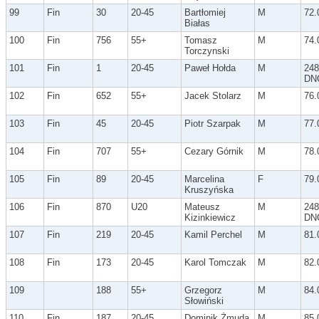
99
Fin
30
20-45
Bartłomiej
M
72.
Białas
100
Fin
756
55+
Tomasz
M
74.
Torczynski
101
Fin
1
20-45
Paweł Hołda
M
248
DN
102
Fin
652
55+
Jacek Stolarz
M
76.
103
Fin
45
20-45
Piotr Szarpak
M
77.
104
Fin
707
55+
Cezary Górnik
M
78.
105
Fin
89
20-45
Marcelina
F
79.
Kruszyńska
106
Fin
870
U20
Mateusz
M
248
Kizinkiewicz
DN
107
Fin
219
20-45
Kamil Perchel
M
81.
108
Fin
173
20-45
Karol Tomczak
M
82.
109
188
55+
Grzegorz
M
84.
Słowiński
110
Fin
187
20-45
Dominik Żmuda
M
85.