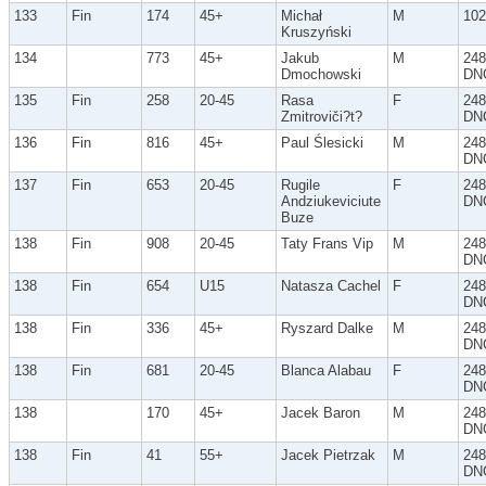
133
Fin
174
45+
Michał
M
102
Kruszyński
134
773
45+
Jakub
M
248
Dmochowski
DN
135
Fin
258
20-45
Rasa
F
248
Zmitroviči?t?
DN
136
Fin
816
45+
Paul Ślesicki
M
248
DN
137
Fin
653
20-45
Rugile
F
248
Andziukeviciute
DN
Buze
138
Fin
908
20-45
Taty Frans Vip
M
248
DN
138
Fin
654
U15
Natasza Cachel
F
248
DN
138
Fin
336
45+
Ryszard Dalke
M
248
DN
138
Fin
681
20-45
Blanca Alabau
F
248
DN
138
170
45+
Jacek Baron
M
248
DN
138
Fin
41
55+
Jacek Pietrzak
M
248
DN