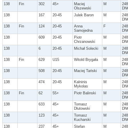
138
Fin
302
45+
Maciej
M
248
Olszewski
DN
138
167
20-45
Julek Baron
M
248
DN
138
Fin
124
20-45
Anna
F
248
Samojedna
DN
138
609
20-45
Piotr
M
248
Chrzanowski
DN
138
6
20-45
Michał Solecki
M
248
DN
138
Fin
629
U15
Witold Brygała
M
248
DN
138
508
20-45
Maciej Tański
M
248
DN
138
474
20-45
Kalninis
M
248
Mykolas
DN
138
Fin
62
55+
Piotr Balinski
M
248
DN
138
633
45+
Tomasz
M
248
Dlutowski
DN
138
123
45+
Tomasz
M
248
Kucharski
DN
138
237
45+
Stefan
M
248