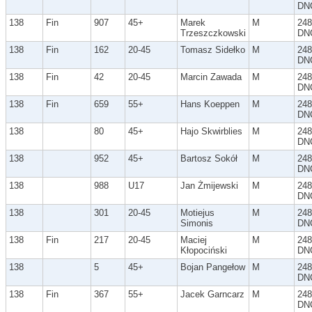
DN
138
Fin
907
45+
Marek
M
248
Trzeszczkowski
DN
138
Fin
162
20-45
Tomasz Sidełko
M
248
DN
138
Fin
42
20-45
Marcin Zawada
M
248
DN
138
Fin
659
55+
Hans Koeppen
M
248
DN
138
80
45+
Hajo Skwirblies
M
248
DN
138
952
45+
Bartosz Sokół
M
248
DN
138
988
U17
Jan Żmijewski
M
248
DN
138
301
20-45
Motiejus
M
248
Simonis
DN
138
Fin
217
20-45
Maciej
M
248
Kłopociński
DN
138
5
45+
Bojan Pangełow
M
248
DN
138
Fin
367
55+
Jacek Garncarz
M
248
DN