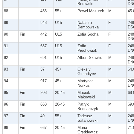
Borowski
DN
88
453
55+
Paweł Mazurek
M
45.
89
948
U15
Natasza
F
248
Dembowska
DS
90
Fin
442
U15
Zofia Socha
F
248
DN
91
637
U15
Zofia
F
248
Piechowiak
DN
92
691
U15
Albert Szawlis
M
248
DN
93
Fin
37
45+
Oleksiy
M
64.
Gimadiyev
94
917
45+
Martynas
M
248
Norkus
DN
95
Fin
208
20-45
Maciek
M
68.
Makowski
96
Fin
663
20-45
Patryk
M
69.
Bednarczyk
97
Fin
49
55+
Tadeusz
M
248
Satanowski
DN
98
Fin
667
20-45
Maria
F
71.
Grętkiewicz