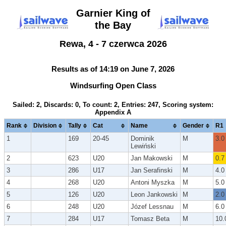
Garnier King of
the Bay
Rewa, 4 - 7 czerwca 2026
Results as of 14:19 on June 7, 2026
Windsurfing Open Class
Sailed: 2, Discards: 0, To count: 2, Entries: 247, Scoring system:
Appendix A
Rank
Division
Tally
Cat
Name
Gender
R1
1
169
20-45
Dominik
M
3.0
Lewiński
2
623
U20
Jan Makowski
M
0.7
3
286
U17
Jan Serafinski
M
4.0
4
268
U20
Antoni Myszka
M
5.0
5
126
U20
Leon Jankowski
M
2.0
6
248
U20
Józef Lessnau
M
6.0
7
284
U17
Tomasz Beta
M
10.