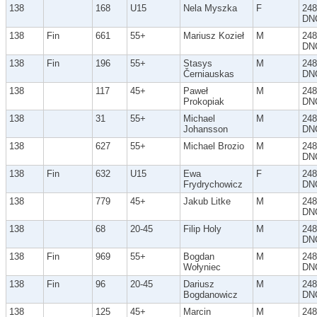
138
168
U15
Nela Myszka
F
248
DN
138
Fin
661
55+
Mariusz Kozieł
M
248
DN
138
Fin
196
55+
Stasys
M
248
Černiauskas
DN
138
117
45+
Paweł
M
248
Prokopiak
DN
138
31
55+
Michael
M
248
Johansson
DN
138
627
55+
Michael Brozio
M
248
DN
138
Fin
632
U15
Ewa
F
248
Frydrychowicz
DN
138
779
45+
Jakub Litke
M
248
DN
138
68
20-45
Filip Holy
M
248
DN
138
Fin
969
55+
Bogdan
M
248
Wołyniec
DN
138
Fin
96
20-45
Dariusz
M
248
Bogdanowicz
DN
138
125
45+
Marcin
M
248