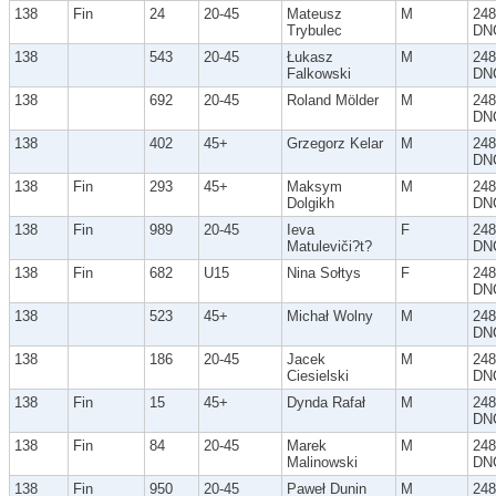
138
Fin
24
20-45
Mateusz
M
248
Trybulec
DN
138
543
20-45
Łukasz
M
248
Falkowski
DN
138
692
20-45
Roland Mölder
M
248
DN
138
402
45+
Grzegorz Kelar
M
248
DN
138
Fin
293
45+
Maksym
M
248
Dolgikh
DN
138
Fin
989
20-45
Ieva
F
248
Matuleviči?t?
DN
138
Fin
682
U15
Nina Sołtys
F
248
DN
138
523
45+
Michał Wolny
M
248
DN
138
186
20-45
Jacek
M
248
Ciesielski
DN
138
Fin
15
45+
Dynda Rafał
M
248
DN
138
Fin
84
20-45
Marek
M
248
Malinowski
DN
138
Fin
950
20-45
Paweł Dunin
M
248