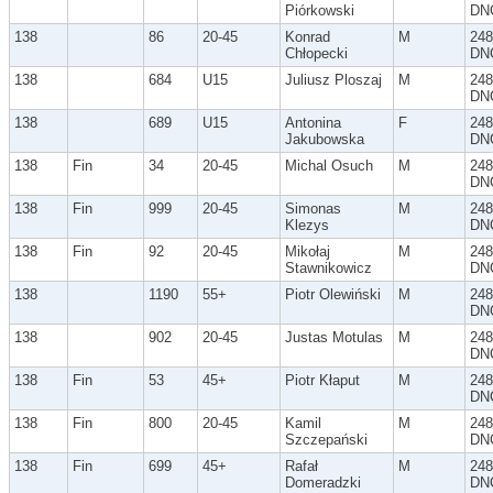
Piórkowski
DN
138
86
20-45
Konrad
M
248
Chłopecki
DN
138
684
U15
Juliusz Ploszaj
M
248
DN
138
689
U15
Antonina
F
248
Jakubowska
DN
138
Fin
34
20-45
Michal Osuch
M
248
DN
138
Fin
999
20-45
Simonas
M
248
Klezys
DN
138
Fin
92
20-45
Mikołaj
M
248
Stawnikowicz
DN
138
1190
55+
Piotr Olewiński
M
248
DN
138
902
20-45
Justas Motulas
M
248
DN
138
Fin
53
45+
Piotr Kłaput
M
248
DN
138
Fin
800
20-45
Kamil
M
248
Szczepański
DN
138
Fin
699
45+
Rafał
M
248
Domeradzki
DN