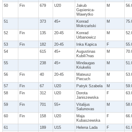
50
Fin
679
U20
Jakub
M
56.
Gąsienica-
Wawrytko
51
373
45+
Konrad
M
75.
Mokrzański
52
Fin
135
20-45
Konrad
M
52.
Urbanowicz
53
Fin
182
20-45
Inka Kapica
F
55.
54
615
45+
Augustinas
M
70.
Kubili?nas
55
238
45+
Mindaugas
M
51.
Kriukelis
56
Fin
40
20-45
Mateusz
M
53.
Piecuch
57
Fin
67
U20
Patryk Szabela
M
59.
58
Fin
312
U20
Dorota
F
63.
Janiszewska
59
Fin
701
55+
Vitalijus
M
58.
Salunovas
60
Fin
158
U20
Maja
F
66.
Kubaszewska
61
189
U15
Helena Lada
F
61.