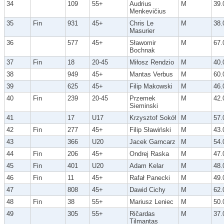
34
109
55+
Audrius
M
39.
Menkevičius
35
Fin
931
45+
Chris Le
M
38.
Masurier
36
577
45+
Sławomir
M
67.
Bochnak
37
Fin
18
20-45
Miłosz Rendzio
M
40.
38
949
45+
Mantas Verbus
M
60.
39
625
45+
Filip Makowski
M
46.
40
Fin
239
20-45
Przemek
M
42.
Sieminski
41
17
U17
Krzysztof Sokół
M
57.
42
Fin
277
45+
Filip Sławiński
M
43.
43
366
U20
Jacek Garncarz
M
54.
44
Fin
206
45+
Ondrej Raska
M
47.
45
Fin
401
U20
Adam Kelar
M
48.
46
Fin
11
45+
Rafał Panecki
M
49.
47
808
45+
Dawid Cichy
M
62.
48
Fin
38
55+
Mariusz Leniec
M
50.
49
305
55+
Ričardas
M
37.
Tilmantas