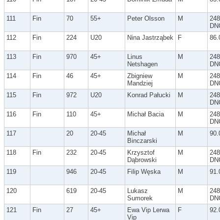
111
Fin
70
55+
Peter Olsson
M
248
DN
112
Fin
224
U20
Nina Jastrząbek
F
86.
113
Fin
970
45+
Linus
M
248
Netshagen
DN
114
Fin
46
45+
Zbigniew
M
248
Mandziej
DN
115
Fin
972
U20
Konrad Pałucki
M
248
DN
116
Fin
110
45+
Michał Bacia
M
248
DN
117
20
20-45
Michał
M
90.
Binczarski
118
Fin
232
20-45
Krzysztof
M
248
Dąbrowski
DN
119
946
20-45
Filip Węska
M
91.
120
619
20-45
Lukasz
M
248
Sumorek
DN
121
Fin
27
45+
Ewa Vip Lerwa
F
92.
Vip