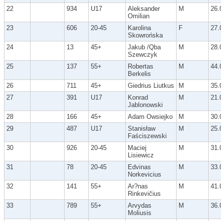
22
934
U17
Aleksander
M
26.
Omilian
23
606
20-45
Karolina
F
27.
Skowrońska
24
13
45+
Jakub /Qba
M
28.
Szewczyk
25
137
55+
Robertas
M
44.
Berkelis
26
711
45+
Giedrius Liutkus
M
35.
27
391
U17
Konrad
M
21.
Jablonowski
28
166
45+
Adam Owsiejko
M
30.
29
487
U17
Stanisław
M
25.
Faściszewski
30
926
20-45
Maciej
M
31.
Lisiewicz
31
78
20-45
Edvinas
M
33.
Norkevicius
32
141
55+
Ar?nas
M
41.
Rinkevičius
33
789
55+
Arvydas
M
36.
Moliusis