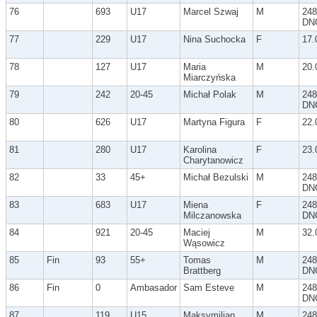
76
693
U17
Marcel Szwaj
M
248
DN
77
229
U17
Nina Suchocka
F
17.
78
127
U17
Maria
M
20.
Miarczyńska
79
242
20-45
Michał Polak
M
248
DN
80
626
U17
Martyna Figura
F
22.
81
280
U17
Karolina
F
23.
Charytanowicz
82
33
45+
Michał Bezulski
M
248
DN
83
683
U17
Miena
F
248
Milczanowska
DN
84
921
20-45
Maciej
M
32.
Wąsowicz
85
Fin
93
55+
Tomas
M
248
Brattberg
DN
86
Fin
0
Ambasador
Sam Esteve
M
248
DN
87
119
U15
Maksymilian
M
248