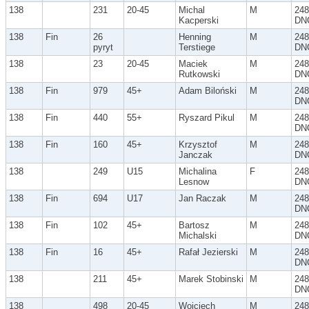
138
231
20-45
Michal
M
248
Kacperski
DN
138
Fin
26
Henning
M
248
pyryt
Terstiege
DN
138
23
20-45
Maciek
M
248
Rutkowski
DN
138
Fin
979
45+
Adam Biloński
M
248
DN
138
Fin
440
55+
Ryszard Pikul
M
248
DN
138
Fin
160
45+
Krzysztof
M
248
Janczak
DN
138
249
U15
Michalina
F
248
Lesnow
DN
138
Fin
694
U17
Jan Raczak
M
248
DN
138
Fin
102
45+
Bartosz
M
248
Michalski
DN
138
Fin
16
45+
Rafał Jezierski
M
248
DN
138
211
45+
Marek Stobinski
M
248
DN
138
498
20-45
Wojciech
M
248