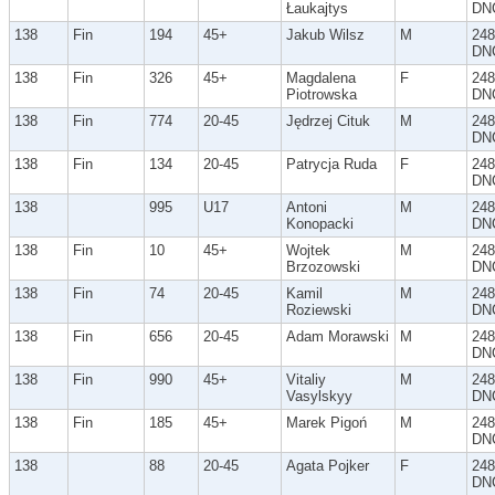
Łaukajtys
DN
138
Fin
194
45+
Jakub Wilsz
M
248
DN
138
Fin
326
45+
Magdalena
F
248
Piotrowska
DN
138
Fin
774
20-45
Jędrzej Cituk
M
248
DN
138
Fin
134
20-45
Patrycja Ruda
F
248
DN
138
995
U17
Antoni
M
248
Konopacki
DN
138
Fin
10
45+
Wojtek
M
248
Brzozowski
DN
138
Fin
74
20-45
Kamil
M
248
Roziewski
DN
138
Fin
656
20-45
Adam Morawski
M
248
DN
138
Fin
990
45+
Vitaliy
M
248
Vasylskyy
DN
138
Fin
185
45+
Marek Pigoń
M
248
DN
138
88
20-45
Agata Pojker
F
248
DN