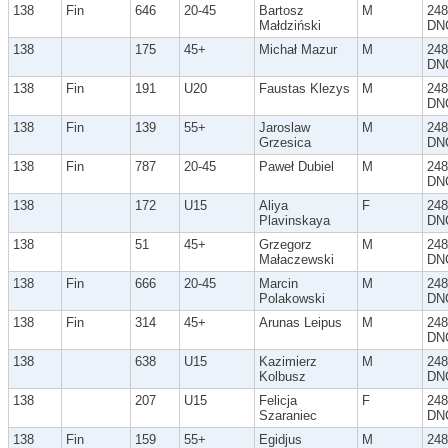
138
Fin
646
20-45
Bartosz
M
248
Małdziński
DN
138
175
45+
Michał Mazur
M
248
DN
138
Fin
191
U20
Faustas Klezys
M
248
DN
138
Fin
139
55+
Jaroslaw
M
248
Grzesica
DN
138
Fin
787
20-45
Paweł Dubiel
M
248
DN
138
172
U15
Aliya
F
248
Plavinskaya
DN
138
51
45+
Grzegorz
M
248
Małaczewski
DN
138
Fin
666
20-45
Marcin
M
248
Polakowski
DN
138
Fin
314
45+
Arunas Leipus
M
248
DN
138
638
U15
Kazimierz
M
248
Kolbusz
DN
138
207
U15
Felicja
F
248
Szaraniec
DN
138
Fin
159
55+
Egidjus
M
248