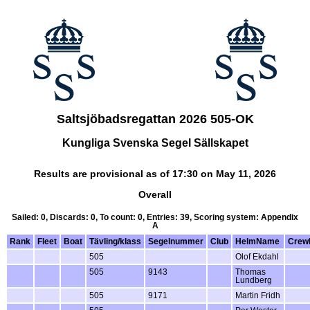
Saltsjöbadsregattan 2026 505-OK
Kungliga Svenska Segel Sällskapet
Results are provisional as of 17:30 on May 11, 2026
Overall
Sailed: 0, Discards: 0, To count: 0, Entries: 39, Scoring system: Appendix
A
Rank
Fleet
Boat
Tävling/klass
Segelnummer
Club
HelmName
Crew
505
Olof Ekdahl
505
9143
Thomas
Lundberg
505
9171
Martin Fridh