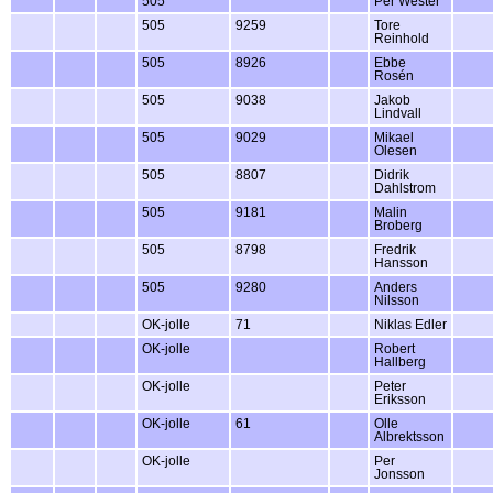
505
Per Wester
505
9259
Tore
Reinhold
505
8926
Ebbe
Rosén
505
9038
Jakob
Lindvall
505
9029
Mikael
Olesen
505
8807
Didrik
Dahlstrom
505
9181
Malin
Broberg
505
8798
Fredrik
Hansson
505
9280
Anders
Nilsson
OK-jolle
71
Niklas Edler
OK-jolle
Robert
Hallberg
OK-jolle
Peter
Eriksson
OK-jolle
61
Olle
Albrektsson
OK-jolle
Per
Jonsson