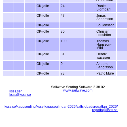
OK-jolle
24
Daniel
Björndahl
OK-jolle
47
Jonas
Andersson
OK-jolle
Bo Jonsson
OK-jolle
30
Christer
Looström
OK-jolle
100
Thomas
Hansson-
Mild
OK-jolle
31
Henrik
Isacsson
OK-jolle
0
Anders
Bengtsson
OK-jolle
73
Patric Mure
Sailwave Scoring Software 2.38.02
www.sailwave.com
ksss.se/
ksss@ksss.se
ksss.se/kappsegling/ksss-kappseglingar-2026/saltsjobadsregattan_2026/
regatta@ksss.se