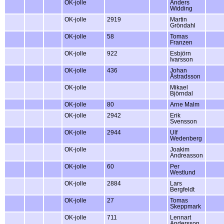
OK-jolle
Anders
Widding
OK-jolle
2919
Martin
Gröndahl
OK-jolle
58
Tomas
Franzen
OK-jolle
922
Esbjörn
Ivarsson
OK-jolle
436
Johan
Åstradsson
OK-jolle
Mikael
Björndal
OK-jolle
80
Arne Malm
OK-jolle
2942
Erik
Svensson
OK-jolle
2944
Ulf
Wedenberg
OK-jolle
Joakim
Andreasson
OK-jolle
60
Per
Westlund
OK-jolle
2884
Lars
Bergfeldt
OK-jolle
27
Tomas
Skeppmark
OK-jolle
711
Lennart
Andersson