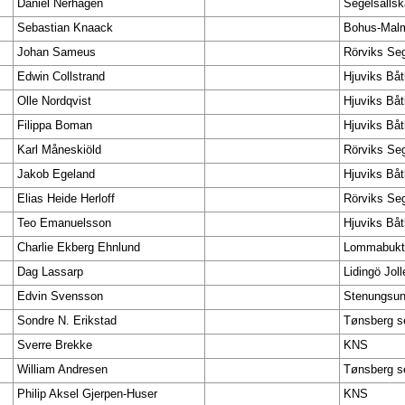
Daniel Nerhagen
Segelsällsk
Sebastian Knaack
Bohus-Malm
Johan Sameus
Rörviks Seg
Edwin Collstrand
Hjuviks Båt
Olle Nordqvist
Hjuviks Båt
Filippa Boman
Hjuviks Båt
Karl Måneskiöld
Rörviks Seg
Jakob Egeland
Hjuviks Båt
Elias Heide Herloff
Rörviks Seg
Teo Emanuelsson
Hjuviks Båt
Charlie Ekberg Ehnlund
Lommabukte
Dag Lassarp
Lidingö Jol
Edvin Svensson
Stenungsun
Sondre N. Erikstad
Tønsberg se
Sverre Brekke
KNS
William Andresen
Tønsberg se
Philip Aksel Gjerpen-Huser
KNS