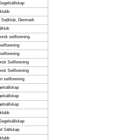
Segelsällskap
klubb
 Sejlklub, Denmark
jlklub
orsk seilforening
eilforening
eilforening
rsk Seilforening
rsk Seilforening
n seilforening
elsällskap
elsällskap
elsällskap
klubb
Segelsällskap
l Sällskap
klubb