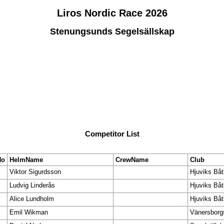
Liros Nordic Race 2026
Stenungsunds Segelsällskap
Competitor List
No
HelmName
CrewName
Club
Viktor Sigurdsson
Hjuviks Båt
Ludvig Linderås
Hjuviks Båt
Alice Lundholm
Hjuviks Båt
Emil Wikman
Vänersborg