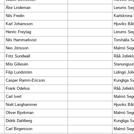
Åke Lindeman
Lerums Seg
Nils Fredin
Karlskrona 
Karl Johansson
Hjuviks Båt
Henric Freytag
Lerums Seg
Nils Hammarkvist
Torshälla S
Neo Jönsson
Malmö Sege
Fritz Sundwall
Råå Jollekl
Milo Gillesén
Stenungsun
Filip Lundström
Lidingö Jol
Casper Ramm-Ericson
Kungliga S
Frank Odelius
Råå Jollekl
Carl Ivert
Malmö Sege
Noël Langhammer
Hjuviks Båt
Oliver Bjorkman
Malmö Sege
Didrik Dahlberg
Kungliga S
Carl Birgersson
Malmö Sege