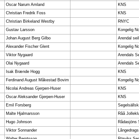
Oscar Narum Amland
KNS
Christian Fredrik Foss
KNS
Christian Birkeland Westby
RNYC
Gustav Larsson
Kongelig No
Johan August Berg Gilbo
Arendal sei
Alexander Fischer Glent
Kongelig No
Viktor Nygaard
Arendals Se
Olai Nygaard
Arendals Se
Isak Brænde Hogg
KNS
Ferdinand August Måkestad Bovim
Kongelig No
Nicolai Andreas Gjerpen-Huser
KNS
Oscar Aleksander Gjerpen-Huser
KNS
Emil Forsberg
Segelsälls
Malte Hjalmarsson
Råå Jollekl
Hugo Johnson
Rådasjöns 
Viktor Sonnander
Långedrags
Walter Berntsson
Rörviks Seg