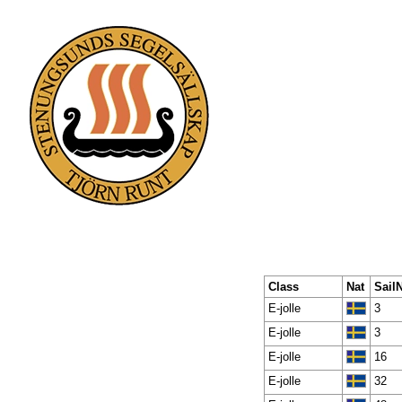
Class
Nat
Sail
E-jolle
3
E-jolle
3
E-jolle
16
E-jolle
32