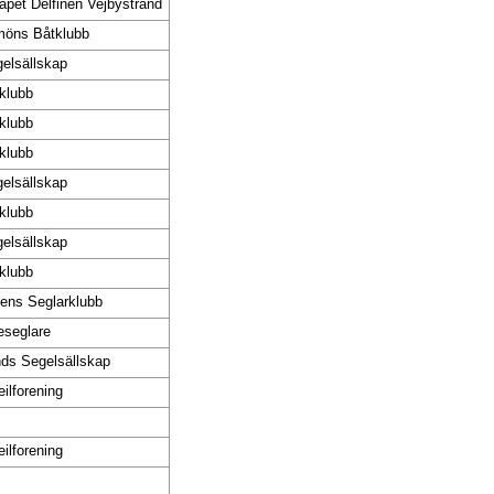
apet Delfinen Vejbystrand
öns Båtklubb
elsällskap
klubb
klubb
klubb
elsällskap
klubb
elsällskap
klubb
ns Seglarklubb
leseglare
ds Segelsällskap
ilforening
ilforening