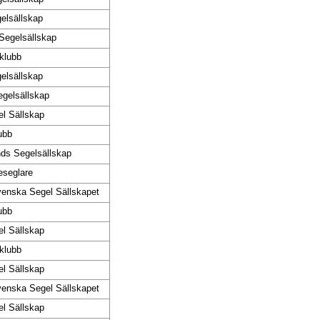
elsällskap
Segelsällskap
klubb
elsällskap
egelsällskap
l Sällskap
ubb
ds Segelsällskap
leseglare
venska Segel Sällskapet
ubb
l Sällskap
klubb
l Sällskap
venska Segel Sällskapet
l Sällskap