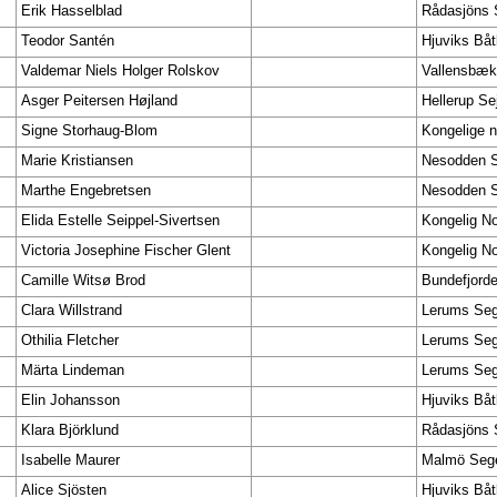
Erik Hasselblad
Rådasjöns 
Teodor Santén
Hjuviks Båt
Valdemar Niels Holger Rolskov
Vallensbæk
Asger Peitersen Højland
Hellerup Se
Signe Storhaug-Blom
Kongelige n
Marie Kristiansen
Nesodden S
Marthe Engebretsen
Nesodden S
Elida Estelle Seippel-Sivertsen
Kongelig No
Victoria Josephine Fischer Glent
Kongelig No
Camille Witsø Brod
Bundefjorde
Clara Willstrand
Lerums Seg
Othilia Fletcher
Lerums Seg
Märta Lindeman
Lerums Seg
Elin Johansson
Hjuviks Båt
Klara Björklund
Rådasjöns 
Isabelle Maurer
Malmö Sege
Alice Sjösten
Hjuviks Båt