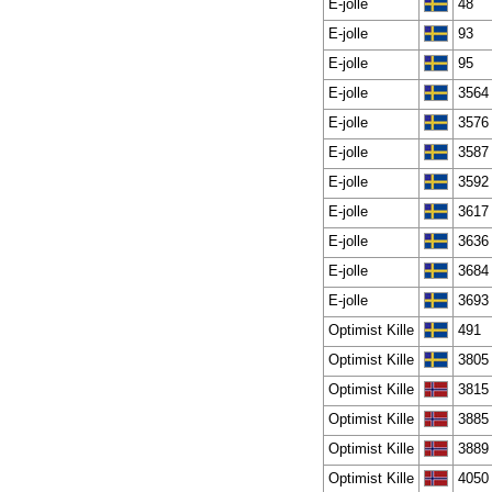
E-jolle
48
E-jolle
93
E-jolle
95
E-jolle
3564
E-jolle
3576
E-jolle
3587
E-jolle
3592
E-jolle
3617
E-jolle
3636
E-jolle
3684
E-jolle
3693
Optimist Kille
491
Optimist Kille
3805
Optimist Kille
3815
Optimist Kille
3885
Optimist Kille
3889
Optimist Kille
4050