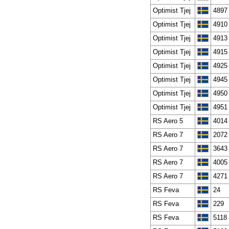
Optimist Tjej
4897
Optimist Tjej
4910
Optimist Tjej
4913
Optimist Tjej
4915
Optimist Tjej
4925
Optimist Tjej
4945
Optimist Tjej
4950
Optimist Tjej
4951
RS Aero 5
4014
RS Aero 7
2072
RS Aero 7
3643
RS Aero 7
4005
RS Aero 7
4271
RS Feva
24
RS Feva
229
RS Feva
5118