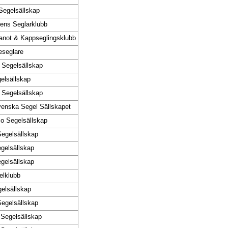
Segelsällskap
ns Seglarklubb
Kanot & Kappseglingsklubb
leseglare
 Segelsällskap
elsällskap
 Segelsällskap
venska Segel Sällskapet
 o Segelsällskap
Segelsällskap
gelsällskap
gelsällskap
elklubb
elsällskap
Segelsällskap
 Segelsällskap