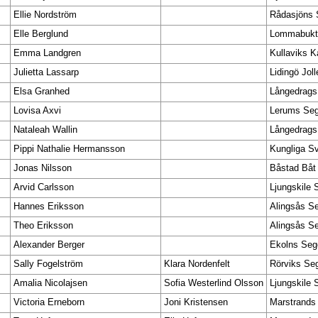
Ellie Nordström
Rådasjöns 
Elle Berglund
Lommabukte
Emma Landgren
Kullaviks 
Julietta Lassarp
Lidingö Jol
Elsa Granhed
Långedrags
Lovisa Axvi
Lerums Seg
Nataleah Wallin
Långedrags
Pippi Nathalie Hermansson
Kungliga S
Jonas Nilsson
Båstad Båt
Arvid Carlsson
Ljungskile 
Hannes Eriksson
Alingsås Se
Theo Eriksson
Alingsås Se
Alexander Berger
Ekolns Seg
Sally Fogelström
Klara Nordenfelt
Rörviks Seg
Amalia Nicolajsen
Sofia Westerlind Olsson
Ljungskile 
Victoria Erneborn
Joni Kristensen
Marstrands