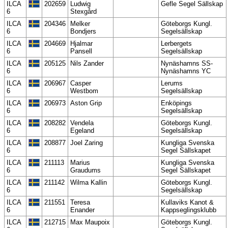
ILCA
202659
Ludwig
Gefle Segel Sällskap
6
Stexgård
ILCA
204346
Melker
Göteborgs Kungl.
6
Bondjers
Segelsällskap
ILCA
204669
Hjalmar
Lerbergets
6
Pansell
Segelsällskap
ILCA
205125
Nils Zander
Nynäshamns SS-
6
Nynäshamns YC
ILCA
206967
Casper
Lerums
6
Westbom
Segelsällskap
ILCA
206973
Aston Grip
Enköpings
6
Segelsällskap
ILCA
208282
Vendela
Göteborgs Kungl.
6
Egeland
Segelsällskap
ILCA
208877
Joel Zaring
Kungliga Svenska
6
Segel Sällskapet
ILCA
211113
Marius
Kungliga Svenska
6
Graudums
Segel Sällskapet
ILCA
211142
Wilma Kallin
Göteborgs Kungl.
6
Segelsällskap
ILCA
211551
Teresa
Kullaviks Kanot &
6
Enander
Kappseglingsklubb
ILCA
212715
Max Maupoix
Göteborgs Kungl.