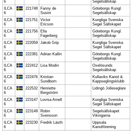
6
Segelsällskap
ILCA
221748
Fanny de
Göteborgs Kungl.
6
Susini
Segelsällskap
ILCA
221751
Victor
Kungliga Svenska
6
Ericson
Segel Sällskapet
ILCA
221756
Ella
Göteborgs Kungl.
6
Fagerberg
Segelsällskap
ILCA
222059
Jakob Grip
Kungliga Svenska
6
Segel Sällskapet
ILCA
222381
Adrian Kallin
Göteborgs Kungl.
6
Segelsällskap
ILCA
222412
Lisa Modin
Oxelösunds
6
Segelsällskap
ILCA
222476
Kristian
Kullaviks Kanot &
6
Sundborn
Kappseglingsklubb
ILCA
222532
Henriette
Lidingö Jolleseglare
6
Bergström
ILCA
223147
Lovisa Arnell
Kungliga Svenska
6
Segel Sällskapet
ILCA
223149
Robin
Segelsällskapet
6
Svensson
Vikingarna
ILCA
223230
Fredrik Lästh
Uppsala
6
Kanotförening