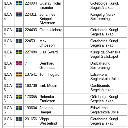
ILCA
224004
Gustav Holm
Göteborgs Kungl.
4
Enander
Segelsällskap
ILCA
224311
Johannes
Kongelig Norsk
4
Seippel-
Seilforening
Sivertsen
ILCA
224493
Greta Uleberg
Göteborgs Kungl.
4
Segelsällskap
ILCA
224531
Max
Göteborgs Kungl.
4
Ottosson
Segelsällskap
ILCA
227484
Lisa Swärd
Kungliga Svenska
4
Segel Sällskapet
ILCA
7
Bernhard
Drøbaksund
6
Grenness
Seilforening
ILCA
137541
Tom Hogård
Edsvikens
6
Seglarskola Jolle
ILCA
160736
Erik Modin
Oxelösunds
6
Segelsällskap
ILCA
173355
Rebecka
Göteborgs Kungl.
6
Emricson
Segelsällskap
ILCA
190604
Jonatan
Edsvikens
6
Haeger
Seglarskola Jolle
ILCA
201656
Viggo
Göteborgs Kungl.
6
Westerlind
Segelsällskap