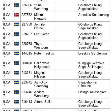
ILCA
226866
Stina
Göteborgs Kungl.
6
Westberg
Segelsällskap
ILCA
227572
Mikkel
Arendals Seilforening
6
Nygaard
ILCA
227750
Jennifer
Göteborgs Kungl.
6
Öhrnell
Segelsällskap
ILCA
228767
Leo Florén
Göteborgs Kungl.
6
Segelsällskap
ILCA
228768
Thyra
Göteborgs Kungl.
6
Westbom
Segelsällskap
ILCA
144515
Peter Tiselius
Lysekils SS Gullmar
7
ILCA
200490
Pär Swärd
Kungliga Svenska
7
Holgersson
Segel Sällskapet
ILCA
213181
Magnus
Göteborgs Kungl.
7
Nilsson
Segelsällskap
ILCA
213741
Jan-Olov
Viggbyholms
7
Sandberg
Båtklubb
ILCA
213746
Anders
Lidingö Jolleseglare
7
Wennberg
ILCA
216413
Alfons Sellin
Göteborgs Kungl.
7
Segelsällskap