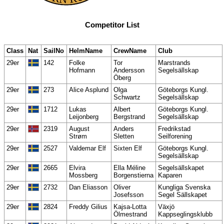
Competitor List
Class
Nat
SailNo
HelmName
CrewName
Club
29er
142
Folke
Tor
Marstrands
Hofmann
Andersson
Segelsällskap
Öberg
29er
273
Alice Asplund
Olga
Göteborgs Kungl.
Schwartz
Segelsällskap
29er
1712
Lukas
Albert
Göteborgs Kungl.
Leijonberg
Bergstrand
Segelsällskap
29er
2319
August
Anders
Fredrikstad
Strøm
Sletten
Seilforening
29er
2527
Valdemar Elf
Sixten Elf
Göteborgs Kungl.
Segelsällskap
29er
2665
Elvira
Ella Méline
Segelsällskapet
Mossberg
Borgenstierna
Kaparen
29er
2732
Dan Eliasson
Oliver
Kungliga Svenska
Josefsson
Segel Sällskapet
29er
2824
Freddy Gilius
Kajsa-Lotta
Växjö
Ölmestrand
Kappseglingsklubb