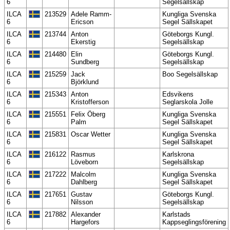
6
Segelsällskap
ILCA
213529
Adele Ramm-
Kungliga Svenska
6
Ericson
Segel Sällskapet
ILCA
213744
Anton
Göteborgs Kungl.
6
Ekerstig
Segelsällskap
ILCA
214480
Elin
Göteborgs Kungl.
6
Sundberg
Segelsällskap
ILCA
215259
Jack
Boo Segelsällskap
6
Björklund
ILCA
215343
Anton
Edsvikens
6
Kristofferson
Seglarskola Jolle
ILCA
215551
Felix Öberg
Kungliga Svenska
6
Palm
Segel Sällskapet
ILCA
215831
Oscar Wetter
Kungliga Svenska
6
Segel Sällskapet
ILCA
216122
Rasmus
Karlskrona
6
Löveborn
Segelsällskap
ILCA
217222
Malcolm
Kungliga Svenska
6
Dahlberg
Segel Sällskapet
ILCA
217651
Gustav
Göteborgs Kungl.
6
Nilsson
Segelsällskap
ILCA
217882
Alexander
Karlstads
6
Hargefors
Kappseglingsförening