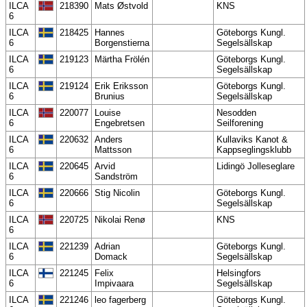
ILCA
218390
Mats Østvold
KNS
6
ILCA
218425
Hannes
Göteborgs Kungl.
6
Borgenstierna
Segelsällskap
ILCA
219123
Märtha Frölén
Göteborgs Kungl.
6
Segelsällskap
ILCA
219124
Erik Eriksson
Göteborgs Kungl.
6
Brunius
Segelsällskap
ILCA
220077
Louise
Nesodden
6
Engebretsen
Seilforening
ILCA
220632
Anders
Kullaviks Kanot &
6
Mattsson
Kappseglingsklubb
ILCA
220645
Arvid
Lidingö Jolleseglare
6
Sandström
ILCA
220666
Stig Nicolin
Göteborgs Kungl.
6
Segelsällskap
ILCA
220725
Nikolai Renø
KNS
6
ILCA
221239
Adrian
Göteborgs Kungl.
6
Domack
Segelsällskap
ILCA
221245
Felix
Helsingfors
6
Impivaara
Segelsällskap
ILCA
221246
leo fagerberg
Göteborgs Kungl.