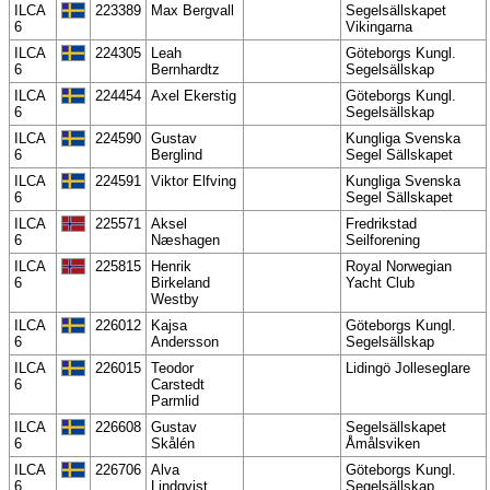
ILCA
223389
Max Bergvall
Segelsällskapet
6
Vikingarna
ILCA
224305
Leah
Göteborgs Kungl.
6
Bernhardtz
Segelsällskap
ILCA
224454
Axel Ekerstig
Göteborgs Kungl.
6
Segelsällskap
ILCA
224590
Gustav
Kungliga Svenska
6
Berglind
Segel Sällskapet
ILCA
224591
Viktor Elfving
Kungliga Svenska
6
Segel Sällskapet
ILCA
225571
Aksel
Fredrikstad
6
Næshagen
Seilforening
ILCA
225815
Henrik
Royal Norwegian
6
Birkeland
Yacht Club
Westby
ILCA
226012
Kajsa
Göteborgs Kungl.
6
Andersson
Segelsällskap
ILCA
226015
Teodor
Lidingö Jolleseglare
6
Carstedt
Parmlid
ILCA
226608
Gustav
Segelsällskapet
6
Skålén
Åmålsviken
ILCA
226706
Alva
Göteborgs Kungl.
6
Lindqvist
Segelsällskap