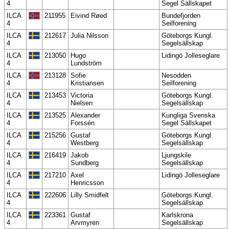
4
Segel Sällskapet
ILCA
211955
Eivind Røed
Bundefjorden
4
Seilforening
ILCA
212617
Julia Nilsson
Göteborgs Kungl.
4
Segelsällskap
ILCA
213050
Hugo
Lidingö Jolleseglare
4
Lundström
ILCA
213128
Sofie
Nesodden
4
Kristiansen
Seilforening
ILCA
213453
Victoria
Göteborgs Kungl.
4
Nielsen
Segelsällskap
ILCA
213525
Alexander
Kungliga Svenska
4
Forssén
Segel Sällskapet
ILCA
215256
Gustaf
Göteborgs Kungl.
4
Westberg
Segelsällskap
ILCA
216419
Jakob
Ljungskile
4
Sundberg
Segelsällskap
ILCA
217210
Axel
Lidingö Jolleseglare
4
Henricsson
ILCA
222606
Lilly Smidfelt
Göteborgs Kungl.
4
Segelsällskap
ILCA
223361
Gustaf
Karlskrona
4
Arvmyren
Segelsällskap