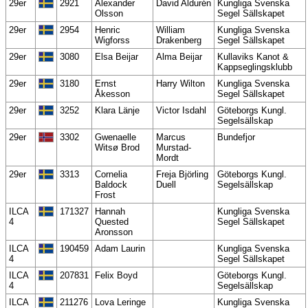
29er
2921
Alexander
David Aldurén
Kungliga Svenska
Olsson
Segel Sällskapet
29er
2954
Henric
William
Kungliga Svenska
Wigforss
Drakenberg
Segel Sällskapet
29er
3080
Elsa Beijar
Alma Beijar
Kullaviks Kanot &
Kappseglingsklubb
29er
3180
Ernst
Harry Wilton
Kungliga Svenska
Åkesson
Segel Sällskapet
29er
3252
Klara Länje
Victor Isdahl
Göteborgs Kungl.
Segelsällskap
29er
3302
Gwenaelle
Marcus
Bundefjor
Witsø Brod
Murstad-
Mordt
29er
3313
Cornelia
Freja Björling
Göteborgs Kungl.
Baldock
Duell
Segelsällskap
Frost
ILCA
171327
Hannah
Kungliga Svenska
4
Quested
Segel Sällskapet
Aronsson
ILCA
190459
Adam Laurin
Kungliga Svenska
4
Segel Sällskapet
ILCA
207831
Felix Boyd
Göteborgs Kungl.
4
Segelsällskap
ILCA
211276
Lova Leringe
Kungliga Svenska