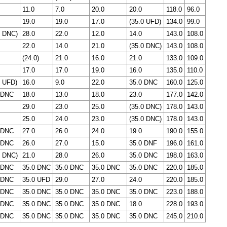
11.0
7.0
20.0
20.0
118.0
96.0
19.0
19.0
17.0
(35.0 UFD)
134.0
99.0
0 DNC)
28.0
22.0
12.0
14.0
143.0
108.0
22.0
14.0
21.0
(35.0 DNC)
143.0
108.0
(24.0)
21.0
16.0
21.0
133.0
109.0
17.0
17.0
19.0
16.0
135.0
110.0
0 UFD)
16.0
9.0
22.0
35.0 DNC
160.0
125.0
 DNC
18.0
13.0
18.0
23.0
177.0
142.0
29.0
23.0
25.0
(35.0 DNC)
178.0
143.0
25.0
24.0
23.0
(35.0 DNC)
178.0
143.0
 DNC
27.0
26.0
24.0
19.0
190.0
155.0
 DNC
26.0
27.0
15.0
35.0 DNF
196.0
161.0
0 DNC)
21.0
28.0
26.0
35.0 DNC
198.0
163.0
 DNC
35.0 DNC
35.0 DNC
35.0 DNC
35.0 DNC
220.0
185.0
 DNC
35.0 UFD
29.0
27.0
24.0
220.0
185.0
 DNC
35.0 DNC
35.0 DNC
35.0 DNC
35.0 DNC
223.0
188.0
 DNC
35.0 DNC
35.0 DNC
35.0 DNC
18.0
228.0
193.0
 DNC
35.0 DNC
35.0 DNC
35.0 DNC
35.0 DNC
245.0
210.0