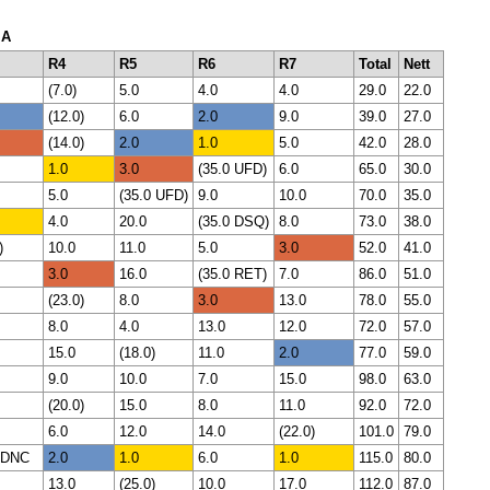
 A
R4
R5
R6
R7
Total
Nett
(7.0)
5.0
4.0
4.0
29.0
22.0
(12.0)
6.0
2.0
9.0
39.0
27.0
(14.0)
2.0
1.0
5.0
42.0
28.0
1.0
3.0
(35.0 UFD)
6.0
65.0
30.0
5.0
(35.0 UFD)
9.0
10.0
70.0
35.0
4.0
20.0
(35.0 DSQ)
8.0
73.0
38.0
)
10.0
11.0
5.0
3.0
52.0
41.0
3.0
16.0
(35.0 RET)
7.0
86.0
51.0
(23.0)
8.0
3.0
13.0
78.0
55.0
8.0
4.0
13.0
12.0
72.0
57.0
15.0
(18.0)
11.0
2.0
77.0
59.0
9.0
10.0
7.0
15.0
98.0
63.0
(20.0)
15.0
8.0
11.0
92.0
72.0
6.0
12.0
14.0
(22.0)
101.0
79.0
 DNC
2.0
1.0
6.0
1.0
115.0
80.0
13.0
(25.0)
10.0
17.0
112.0
87.0