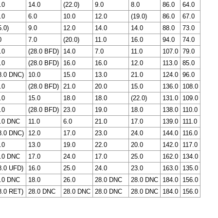
.0
14.0
(22.0)
9.0
8.0
86.0
64.0
.0
6.0
10.0
12.0
(19.0)
86.0
67.0
5.0)
9.0
12.0
14.0
14.0
88.0
73.0
0
7.0
(20.0)
11.0
16.0
94.0
74.0
.0
(28.0 BFD)
14.0
7.0
11.0
107.0
79.0
.0
(28.0 BFD)
16.0
16.0
12.0
113.0
85.0
8.0 DNC)
10.0
15.0
13.0
21.0
124.0
96.0
.0
(28.0 BFD)
21.0
20.0
15.0
136.0
108.0
.0
15.0
18.0
18.0
(22.0)
131.0
109.0
.0
(28.0 BFD)
23.0
19.0
18.0
138.0
110.0
.0 DNC
11.0
6.0
21.0
17.0
139.0
111.0
8.0 DNC)
12.0
17.0
23.0
24.0
144.0
116.0
.0
13.0
19.0
22.0
20.0
142.0
117.0
.0 DNC
17.0
24.0
17.0
25.0
162.0
134.0
8.0 UFD)
16.0
25.0
24.0
23.0
163.0
135.0
.0 DNC
18.0
26.0
28.0 DNC
28.0 DNC
184.0
156.0
8.0 RET)
28.0 DNC
28.0 DNC
28.0 DNC
28.0 DNC
184.0
156.0