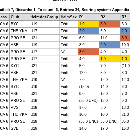
ailed: 7, Discards: 1, To count: 6, Entries: 34, Scoring system: Appendix
lass
Club
HelmAgeGroup
HelmSex
R1
R2
R3
LCA 6
BYC
U19
Férfi
1.0
3.0
5.0
LCA 6
THE-YKA
U17
Férfi
2.0
6.0
2.0
LCA 6
PRO SE
U21
Férfi
6.0
11.0
3.0
LCA 6
ASE
U19
Férfi
8.0
2.0
10.0
LCA 6
PRO SE
U17
Nõ
3.0
4.0
4.0
LCA 6
PRO SE
U17
Férfi
4.0
1.0
1.0
LCA 6
KYC
U21
Férfi
5.0
7.0
(11.0
LCA 6
ASE
U21
Férfi
12.0
5.0
8.0
LCA 6
THE-YKA
U19
Nõ
7.0
12.0
12.0
LCA 6
BYC
U19
Férfi
(15.0)
14.0
6.0
LCA 6
ASE
U21
Férfi
9.0
15.0
7.0
LCA 6
PRO SE
U19
Férfi
(35.0 UFD)
13.0
9.0
LCA 6
VVSI
U19
Férfi
17.0
8.0
13.0
LCA 6
THE-YKA
U19
Férfi
16.0
10.0
21.0
LCA 6
PRO SE
U19
Férfi
(35.0 DNC)
35.0 DNC
35.0
LCA 6
SVE
U19
Férfi
14.0
17.0
16.0