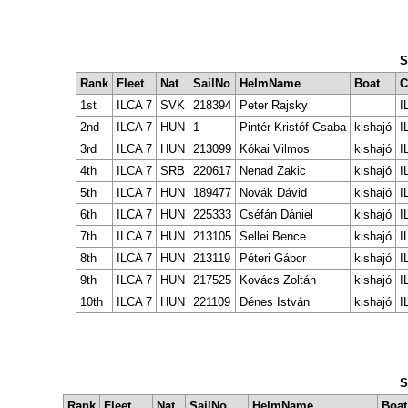
S
Rank
Fleet
Nat
SailNo
HelmName
Boat
C
1st
ILCA 7
SVK
218394
Peter Rajsky
I
2nd
ILCA 7
HUN
1
Pintér Kristóf Csaba
kishajó
I
3rd
ILCA 7
HUN
213099
Kókai Vilmos
kishajó
I
4th
ILCA 7
SRB
220617
Nenad Zakic
kishajó
I
5th
ILCA 7
HUN
189477
Novák Dávid
kishajó
I
6th
ILCA 7
HUN
225333
Cséfán Dániel
kishajó
I
7th
ILCA 7
HUN
213105
Sellei Bence
kishajó
I
8th
ILCA 7
HUN
213119
Péteri Gábor
kishajó
I
9th
ILCA 7
HUN
217525
Kovács Zoltán
kishajó
I
10th
ILCA 7
HUN
221109
Dénes István
kishajó
I
S
Rank
Fleet
Nat
SailNo
HelmName
Boat