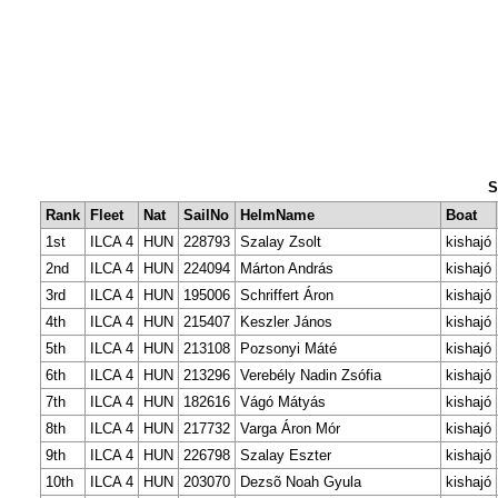
S
Rank
Fleet
Nat
SailNo
HelmName
Boat
1st
ILCA 4
HUN
228793
Szalay Zsolt
kishajó
2nd
ILCA 4
HUN
224094
Márton András
kishajó
3rd
ILCA 4
HUN
195006
Schriffert Áron
kishajó
4th
ILCA 4
HUN
215407
Keszler János
kishajó
5th
ILCA 4
HUN
213108
Pozsonyi Máté
kishajó
6th
ILCA 4
HUN
213296
Verebély Nadin Zsófia
kishajó
7th
ILCA 4
HUN
182616
Vágó Mátyás
kishajó
8th
ILCA 4
HUN
217732
Varga Áron Mór
kishajó
9th
ILCA 4
HUN
226798
Szalay Eszter
kishajó
10th
ILCA 4
HUN
203070
Dezsõ Noah Gyula
kishajó