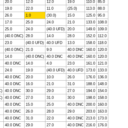
20.0
12.0
12.0
19.0
110.0
85.0
19.0
22.0
11.0
(25.0)
113.0
88.0
26.0
1.0
(30.0)
15.0
125.0
95.0
17.0
25.0
24.0
21.0
133.0
108.0
25.0
24.0
(40.0 UFD)
20.0
149.0
109.0
(40.0 DNC)
28.0
14.0
28.0
152.0
112.0
23.0
(40.0 UFD)
40.0 UFD
13.0
158.0
118.0
(40.0 DNC)
21.0
9.0
40.0 DNC
160.0
120.0
14.0
(40.0 DNC)
40.0 DNC
40.0 DNC
160.0
120.0
40.0 DNC
14.0
4.0
23.0
161.0
121.0
24.0
19.0
(40.0 UFD)
40.0 UFD
173.0
133.0
40.0 DNC
20.0
10.0
26.0
176.0
136.0
40.0 DNC
16.0
21.0
31.0
188.0
148.0
C)
40.0 DNC
30.0
29.0
27.0
194.0
154.0
C)
40.0 DNC
27.0
31.0
30.0
198.0
158.0
40.0 DNC
15.0
25.0
40.0 DNC
200.0
160.0
40.0 DNC
26.0
28.0
29.0
203.0
163.0
40.0 DNC
31.0
22.0
40.0 DNC
213.0
173.0
40.0 DNC
29.0
27.0
40.0 DNC
216.0
176.0