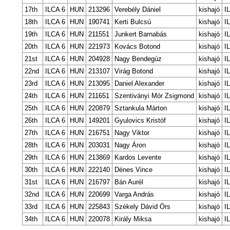
17th
ILCA 6
HUN
213296
Verebély Dániel
kishajó
I
18th
ILCA 6
HUN
190741
Kerti Bulcsú
kishajó
I
19th
ILCA 6
HUN
211551
Junkert Barnabás
kishajó
I
20th
ILCA 6
HUN
221973
Kovács Botond
kishajó
I
21st
ILCA 6
HUN
204928
Nagy Bendegúz
kishajó
I
22nd
ILCA 6
HUN
213107
Virág Botond
kishajó
I
23rd
ILCA 6
HUN
213095
Daniel Alexander
kishajó
I
24th
ILCA 6
HUN
211651
Szentiványi Mór Zsigmond
kishajó
I
25th
ILCA 6
HUN
220879
Sztankula Márton
kishajó
I
26th
ILCA 6
HUN
149201
Gyulovics Kristóf
kishajó
I
27th
ILCA 6
HUN
216751
Nagy Viktor
kishajó
I
28th
ILCA 6
HUN
203031
Nagy Áron
kishajó
I
29th
ILCA 6
HUN
213869
Kardos Levente
kishajó
I
30th
ILCA 6
HUN
222140
Dénes Vince
kishajó
I
31st
ILCA 6
HUN
216797
Bán Aurél
kishajó
I
32nd
ILCA 6
HUN
220699
Varga András
kishajó
I
33rd
ILCA 6
HUN
225843
Székely Dávid Örs
kishajó
I
34th
ILCA 6
HUN
220078
Király Miksa
kishajó
I