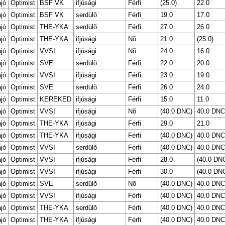
ajó
Optimist
BSF VK
ifjúsági
Férfi
(25.0)
22.0
ajó
Optimist
BSF VK
serdülõ
Férfi
19.0
17.0
ajó
Optimist
THE-YKA
serdülõ
Férfi
27.0
26.0
ajó
Optimist
THE-YKA
ifjúsági
Nõ
21.0
(25.0)
ajó
Optimist
VVSI
ifjúsági
Nõ
24.0
16.0
ajó
Optimist
SVE
serdülõ
Férfi
22.0
20.0
ajó
Optimist
VVSI
ifjúsági
Férfi
23.0
19.0
ajó
Optimist
SVE
serdülõ
Férfi
26.0
24.0
ajó
Optimist
KEREKED
ifjúsági
Férfi
15.0
11.0
ajó
Optimist
VVSI
ifjúsági
Nõ
(40.0 DNC)
40.0 DNC
ajó
Optimist
THE-YKA
ifjúsági
Férfi
29.0
21.0
ajó
Optimist
THE-YKA
ifjúsági
Férfi
(40.0 DNC)
40.0 DNC
ajó
Optimist
VVSI
serdülõ
Férfi
(40.0 DNC)
40.0 DNC
ajó
Optimist
VVSI
ifjúsági
Férfi
28.0
(40.0 DN
ajó
Optimist
VVSI
ifjúsági
Férfi
30.0
(40.0 DN
ajó
Optimist
SVE
serdülõ
Nõ
(40.0 DNC)
40.0 DNC
ajó
Optimist
VVSI
ifjúsági
Férfi
(40.0 DNC)
40.0 DNC
ajó
Optimist
THE-YKA
serdülõ
Férfi
(40.0 DNC)
40.0 DNC
ajó
Optimist
THE-YKA
ifjúsági
Férfi
(40.0 DNC)
40.0 DNC