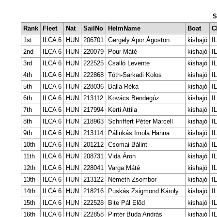
S
Rank
Fleet
Nat
SailNo
HelmName
Boat
C
1st
ILCA 6
HUN
206701
Gergely Apor Ágoston
kishajó
I
2nd
ILCA 6
HUN
220079
Pour Máté
kishajó
I
3rd
ILCA 6
HUN
222525
Csalló Levente
kishajó
I
4th
ILCA 6
HUN
222868
Tóth-Sarkadi Kolos
kishajó
I
5th
ILCA 6
HUN
228036
Balla Réka
kishajó
I
6th
ILCA 6
HUN
213112
Kovács Bendegúz
kishajó
I
7th
ILCA 6
HUN
217994
Kerti Attila
kishajó
I
8th
ILCA 6
HUN
218963
Schriffert Péter Marcell
kishajó
I
9th
ILCA 6
HUN
213114
Pálinkás Imola Hanna
kishajó
I
10th
ILCA 6
HUN
201212
Csomai Bálint
kishajó
I
11th
ILCA 6
HUN
208731
Vida Áron
kishajó
I
12th
ILCA 6
HUN
228041
Varga Máté
kishajó
I
13th
ILCA 6
HUN
213122
Németh Zsombor
kishajó
I
14th
ILCA 6
HUN
218216
Puskás Zsigmond Károly
kishajó
I
15th
ILCA 6
HUN
222528
Bite Pál Elõd
kishajó
I
16th
ILCA 6
HUN
222858
Pintér Buda András
kishajó
I