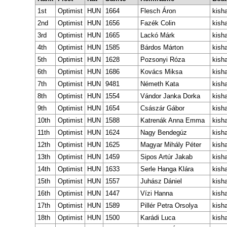
1st
Optimist
HUN
1664
Flesch Áron
kish
2nd
Optimist
HUN
1656
Fazék Colin
kish
3rd
Optimist
HUN
1665
Lackó Márk
kish
4th
Optimist
HUN
1585
Bárdos Márton
kish
5th
Optimist
HUN
1628
Pozsonyi Róza
kish
6th
Optimist
HUN
1686
Kovács Miksa
kish
7th
Optimist
HUN
9481
Németh Kata
kish
8th
Optimist
HUN
1554
Vándor Janka Dorka
kish
9th
Optimist
HUN
1654
Császár Gábor
kish
10th
Optimist
HUN
1588
Katrenák Anna Emma
kish
11th
Optimist
HUN
1624
Nagy Bendegúz
kish
12th
Optimist
HUN
1625
Magyar Mihály Péter
kish
13th
Optimist
HUN
1459
Sipos Artúr Jakab
kish
14th
Optimist
HUN
1633
Serle Hanga Klára
kish
15th
Optimist
HUN
1557
Juhász Dániel
kish
16th
Optimist
HUN
1447
Vízi Hanna
kish
17th
Optimist
HUN
1589
Pillér Petra Orsolya
kish
18th
Optimist
HUN
1500
Karádi Luca
kish