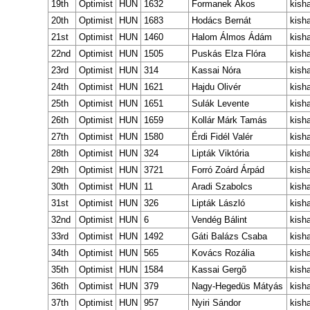
19th
Optimist
HUN
1632
Formanek Ákos
kish
20th
Optimist
HUN
1683
Hodács Bernát
kish
21st
Optimist
HUN
1460
Halom Álmos Ádám
kish
22nd
Optimist
HUN
1505
Puskás Elza Flóra
kish
23rd
Optimist
HUN
314
Kassai Nóra
kish
24th
Optimist
HUN
1621
Hajdu Olivér
kish
25th
Optimist
HUN
1651
Sulák Levente
kish
26th
Optimist
HUN
1659
Kollár Márk Tamás
kish
27th
Optimist
HUN
1580
Érdi Fidél Valér
kish
28th
Optimist
HUN
324
Lipták Viktória
kish
29th
Optimist
HUN
3721
Forró Zoárd Árpád
kish
30th
Optimist
HUN
11
Aradi Szabolcs
kish
31st
Optimist
HUN
326
Lipták László
kish
32nd
Optimist
HUN
6
Vendég Bálint
kish
33rd
Optimist
HUN
1492
Gáti Balázs Csaba
kish
34th
Optimist
HUN
565
Kovács Rozália
kish
35th
Optimist
HUN
1584
Kassai Gergõ
kish
36th
Optimist
HUN
379
Nagy-Hegedüs Mátyás
kish
37th
Optimist
HUN
957
Nyiri Sándor
kish