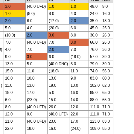
3.0
(40.0 UFD)
1.0
1.0
49.0
9.0
1.0
(8.0)
8.0
4.0
24.0
16.0
2.0
6.0
(17.0)
2.0
35.0
18.0
5.0
4.0
(20.0)
6.0
45.0
25.0
(10.0)
2.0
3.0
8.0
36.0
26.0
7.0
(40.0 UFD)
7.0
3.0
66.0
26.0
D)
4.0
7.0
2.0
7.0
76.0
36.0
9.0
3.0
6.0
(18.0)
57.0
39.0
13.0
5.0
(40.0 DNC)
5.0
79.0
39.0
15.0
11.0
(18.0)
11.0
74.0
56.0
16.0
10.0
13.0
9.0
83.0
60.0
T)
11.0
13.0
19.0
10.0
102.0
62.0
18.0
17.0
5.0
16.0
85.0
65.0
6.0
(23.0)
15.0
14.0
88.0
65.0
8.0
(40.0 UFD)
26.0
12.0
111.0
71.0
12.0
9.0
(40.0 UFD)
22.0
111.0
71.0
21.0
(40.0 UFD)
23.0
17.0
123.0
83.0
22.0
18.0
16.0
(24.0)
109.0
85.0