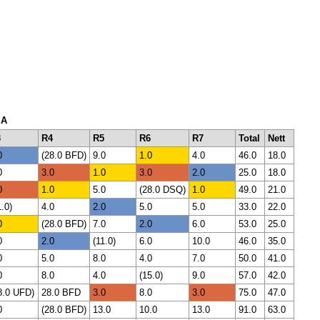
 A
3
R4
R5
R6
R7
Total
Nett
0
(28.0 BFD)
9.0
1.0
4.0
46.0
18.0
0
3.0
1.0
3.0
2.0
25.0
18.0
0
1.0
5.0
(28.0 DSQ)
1.0
49.0
21.0
1.0)
4.0
2.0
5.0
5.0
33.0
22.0
0
(28.0 BFD)
7.0
2.0
6.0
53.0
25.0
0
2.0
(11.0)
6.0
10.0
46.0
35.0
0
5.0
8.0
4.0
7.0
50.0
41.0
0
8.0
4.0
(15.0)
9.0
57.0
42.0
8.0 UFD)
28.0 BFD
3.0
8.0
3.0
75.0
47.0
0
(28.0 BFD)
13.0
10.0
13.0
91.0
63.0