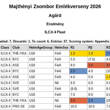
Majthényi Zsombor Emlékverseny 2026
Agárd
Eredmény
ILCA 4 Fleet
ailed: 7, Discards: 1, To count: 6, Entries: 27, Scoring system: Appendix
Class
Club
HelmAgeGroup
HelmSex
R1
R2
R
ILCA 4
THE-YKA
U18
Férfi
1.0
1.0
2.
ILCA 4
BYC
U18
Férfi
5.0
(7.0)
4.
ILCA 4
ASE
U18
Férfi
8.0
3.0
3.
ILCA 4
BYC
U18
Férfi
2.0
4.0
(1
ILCA 4
ASE
U16
Férfi
4.0
5.0
1.
ILCA 4
SVE
U18
Nõ
6.0
6.0
5.
ILCA 4
SVE
U16
Férfi
(9.0)
9.0
8.
ILCA 4
BYC
U18
Férfi
7.0
8.0
6.
ILCA 4
THE-YKA
U18
Nõ
3.0
2.0
(2
ILCA 4
PRO SE
U16
Férfi
10.0
10.0
7.