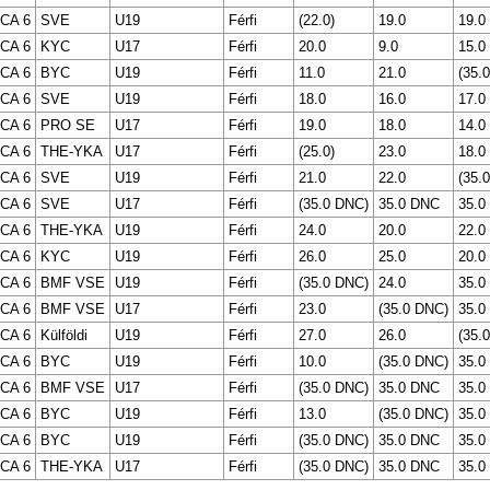
LCA 6
SVE
U19
Férfi
(22.0)
19.0
19.0
LCA 6
KYC
U17
Férfi
20.0
9.0
15.0
LCA 6
BYC
U19
Férfi
11.0
21.0
(35.
LCA 6
SVE
U19
Férfi
18.0
16.0
17.0
LCA 6
PRO SE
U17
Férfi
19.0
18.0
14.0
LCA 6
THE-YKA
U17
Férfi
(25.0)
23.0
18.0
LCA 6
SVE
U19
Férfi
21.0
22.0
(35.
LCA 6
SVE
U17
Férfi
(35.0 DNC)
35.0 DNC
35.0
LCA 6
THE-YKA
U19
Férfi
24.0
20.0
22.0
LCA 6
KYC
U19
Férfi
26.0
25.0
20.0
LCA 6
BMF VSE
U19
Férfi
(35.0 DNC)
24.0
35.0
LCA 6
BMF VSE
U17
Férfi
23.0
(35.0 DNC)
35.0
LCA 6
Külföldi
U19
Férfi
27.0
26.0
(35.
LCA 6
BYC
U19
Férfi
10.0
(35.0 DNC)
35.0
LCA 6
BMF VSE
U17
Férfi
(35.0 DNC)
35.0 DNC
35.0
LCA 6
BYC
U19
Férfi
13.0
(35.0 DNC)
35.0
LCA 6
BYC
U19
Férfi
(35.0 DNC)
35.0 DNC
35.0
LCA 6
THE-YKA
U17
Férfi
(35.0 DNC)
35.0 DNC
35.0