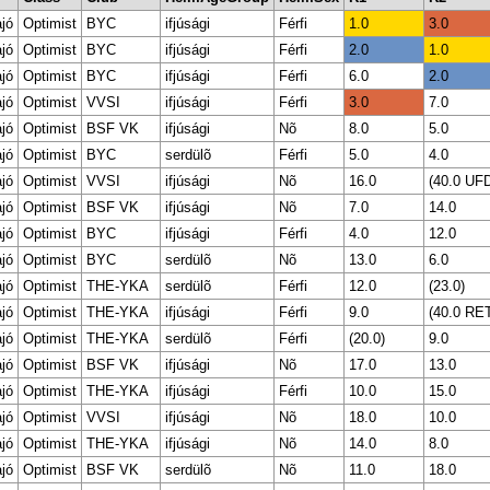
ajó
Optimist
BYC
ifjúsági
Férfi
1.0
3.0
ajó
Optimist
BYC
ifjúsági
Férfi
2.0
1.0
ajó
Optimist
BYC
ifjúsági
Férfi
6.0
2.0
ajó
Optimist
VVSI
ifjúsági
Férfi
3.0
7.0
ajó
Optimist
BSF VK
ifjúsági
Nõ
8.0
5.0
ajó
Optimist
BYC
serdülõ
Férfi
5.0
4.0
ajó
Optimist
VVSI
ifjúsági
Nõ
16.0
(40.0 UF
ajó
Optimist
BSF VK
ifjúsági
Nõ
7.0
14.0
ajó
Optimist
BYC
ifjúsági
Férfi
4.0
12.0
ajó
Optimist
BYC
serdülõ
Nõ
13.0
6.0
ajó
Optimist
THE-YKA
serdülõ
Férfi
12.0
(23.0)
ajó
Optimist
THE-YKA
ifjúsági
Férfi
9.0
(40.0 RE
ajó
Optimist
THE-YKA
serdülõ
Férfi
(20.0)
9.0
ajó
Optimist
BSF VK
ifjúsági
Nõ
17.0
13.0
ajó
Optimist
THE-YKA
ifjúsági
Férfi
10.0
15.0
ajó
Optimist
VVSI
ifjúsági
Nõ
18.0
10.0
ajó
Optimist
THE-YKA
ifjúsági
Nõ
14.0
8.0
ajó
Optimist
BSF VK
serdülõ
Nõ
11.0
18.0