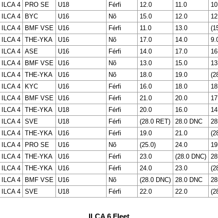
ILCA 4
PRO SE
U18
Férfi
12.0
11.0
10
ILCA 4
BYC
U16
Nõ
15.0
12.0
12
ILCA 4
BMF VSE
U16
Férfi
11.0
13.0
(1
ILCA 4
THE-YKA
U16
Nõ
17.0
14.0
9.
ILCA 4
ASE
U16
Férfi
14.0
17.0
16
ILCA 4
BMF VSE
U16
Nõ
13.0
15.0
13
ILCA 4
THE-YKA
U16
Nõ
18.0
19.0
(2
ILCA 4
KYC
U16
Férfi
16.0
18.0
18
ILCA 4
BMF VSE
U16
Férfi
21.0
20.0
17
ILCA 4
THE-YKA
U18
Férfi
20.0
16.0
14
ILCA 4
SVE
U18
Férfi
(28.0 RET)
28.0 DNC
28
ILCA 4
THE-YKA
U16
Férfi
19.0
21.0
(2
ILCA 4
PRO SE
U16
Nõ
(25.0)
24.0
19
ILCA 4
THE-YKA
U16
Férfi
23.0
(28.0 DNC)
28
ILCA 4
THE-YKA
U16
Férfi
24.0
23.0
(2
ILCA 4
BMF VSE
U16
Nõ
(28.0 DNC)
28.0 DNC
28
ILCA 4
SVE
U18
Férfi
22.0
22.0
(2
ILCA 6 Fleet