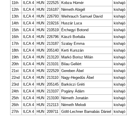
11th
ILCA 4
HUN
222525
Kobza Hümér
kishajó
12th
ILCA 4
HUN
216187
Németh Abigél
kishajó
13th
ILCA 4
HUN
226793
Weihrauch Samuel David
kishajó
14th
ILCA 4
HUN
219216
Huszár Luca
kishajó
15th
ILCA 4
HUN
210519
Érchegyi Botond
kishajó
16th
ILCA 4
HUN
226796
Kászli Borbála
kishajó
17th
ILCA 4
HUN
213187
Szalay Emma
kishajó
18th
ILCA 4
HUN
205140
Kerti Kurszán
kishajó
19th
ILCA 4
HUN
213120
Markó Borisz Milán
kishajó
20th
ILCA 4
HUN
213101
Bilau Gellért
kishajó
21st
ILCA 4
HUN
222529
Gereben Ábel
kishajó
22nd
ILCA 4
HUN
213110
Nagy-Hegedûs Ábel
kishajó
23rd
ILCA 4
HUN
205145
Barkóczi Gréti
kishajó
24th
ILCA 4
HUN
213107
Pogány Ádám
kishajó
25th
ILCA 4
HUN
213100
Németh Jonatán
kishajó
26th
ILCA 4
HUN
212113
Németh Melodi
kishajó
27th
ILCA 4
HUN
209711
Göltl-Lechner Barnabás Dániel
kishajó