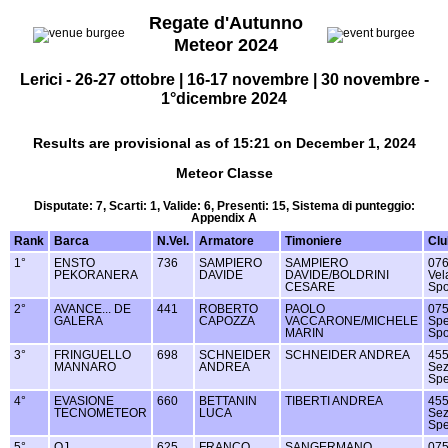
Regate d'Autunno
Meteor 2024
Lerici - 26-27 ottobre | 16-17 novembre | 30 novembre -
1°dicembre 2024
Results are provisional as of 15:21 on December 1, 2024
Meteor Classe
Disputate: 7, Scarti: 1, Valide: 6, Presenti: 15, Sistema di punteggio:
Appendix A
Rank
Barca
N.Vel.
Armatore
Timoniere
Clu
1°
ENSTO
736
SAMPIERO
SAMPIERO
076
PEKORANERA
DAVIDE
DAVIDE/BOLDRINI
Vel
CESARE
Spo
2°
AVANCE... DE
441
ROBERTO
PAOLO
075
GALERA
CAPOZZA
VACCARONE/MICHELE
Spe
MARIN
Spo
3°
FRINGUELLO
698
SCHNEIDER
SCHNEIDER ANDREA
455
MANNARO
ANDREA
Sez
Spe
4°
EVASIONE
660
BETTANIN
TIBERTI ANDREA
455
TECNOMETEOR
LUCA
Sez
Spe
5°
OJ
625
FRANCO
SANGERMANO
075