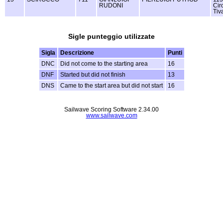
RUDONI
Cir
Tiv
Sigle punteggio utilizzate
Sigla
Descrizione
Punti
DNC
Did not come to the starting area
16
DNF
Started but did not finish
13
DNS
Came to the start area but did not start
16
Sailwave Scoring Software 2.34.00
www.sailwave.com