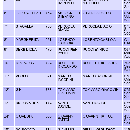
BARONIO
NICCOLO'
Spe
Spo
6°
TOP YACHT 2.0
764
ANTOGNETTI
GIGLIOLA PAOLO
074
STEFANO
Vel
Spe
7°
STAGALLA
750
PERGOLA
PERGOLA BIAGIO
075
BIAGIO
Spe
Spo
8°
MARGHERITA
621
LORENZO
LORENZO CARLOIA
Clu
CARLOIA
Cas
9°
SERBIDIOLA
470
PUCCI PIER
PUCCI ENRICO
067
PAOLO
Md
Ass
10°
DRUSCIONE
724
BONECHI
BONECHI RICCARDO
703 
RICCARDO
Sez
Sie
11°
PEOLO II
671
MARCO
MARCO IACOPINI
076
IACOPINI
Vel
Spo
12°
GIN
783
TOMMASO
TOMMASO GIACOMIN
075
GIACOMIN
Spe
Spo
13°
BROOMSTICK
174
SANTI
SANTI DAVIDE
075
DAVIDE
Spe
Spo
14°
GIOVEDI' 6
566
GIOVANNI
GIOVANNI TATTOLI
455
TATTOLI
Sez
Spe
15°
SCIROCCO
711
GIANLUIGI
PIERLUIGI PUTHOD
115