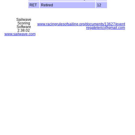
RET
Retired
12
Sailwave
Scoring
www.racingrulesofsailing.org/documents/13627/event
Software
regatelerici@gmail.com
2.38.02
www.sailwave.com