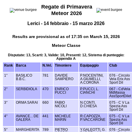
Regate di Primavera
Meteor 2026
Lerici - 14 febbraio - 15 marzo 2026
Results are provisional as of 17:35 on March 15, 2026
Meteor Classe
Disputate: 13, Scarti: 3, Valide: 10, Presenti: 12, Sistema di punteggio:
Appendix A
Rank
Barca
N.Vel.
Timoniere
Equipaggio
Club
1°
BASILICO
781
DAVIDE
P.NOCENTINI,
076 - Circolo
B.B.C.
SAMPIERO
A.GIUMELLI,
Vela Erix Ass
A.CORONA
Sport Dil
2°
SERBIDIOLA
470
ENRICO
P.PUCCI, L.
067 - CdVela
PUCCI
CIANCHI
MdMassa
AssSportDilet
3°
ORMA SARAI
660
FABIO
N.CONTI,
075 - C V La
NICOLI
D.CHIESA
Spezia Ass
Sport Dil
4°
AVANCE... DE
441
MICHELE
R.CAPOZZA,
075 - C V La
GALERA
MARIN
P.VACCARONE
Spezia Ass
Sport Dil
5°
MARGHERITA
789
PIETRO
Y.GALEOTTI, G.
076 - Circolo