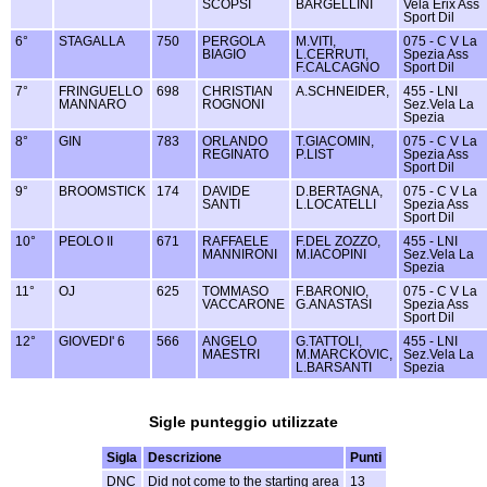
SCOPSI
BARGELLINI
Vela Erix Ass
Sport Dil
6°
STAGALLA
750
PERGOLA
M.VITI,
075 - C V La
BIAGIO
L.CERRUTI,
Spezia Ass
F.CALCAGNO
Sport Dil
7°
FRINGUELLO
698
CHRISTIAN
A.SCHNEIDER,
455 - LNI
MANNARO
ROGNONI
Sez.Vela La
Spezia
8°
GIN
783
ORLANDO
T.GIACOMIN,
075 - C V La
REGINATO
P.LIST
Spezia Ass
Sport Dil
9°
BROOMSTICK
174
DAVIDE
D.BERTAGNA,
075 - C V La
SANTI
L.LOCATELLI
Spezia Ass
Sport Dil
10°
PEOLO II
671
RAFFAELE
F.DEL ZOZZO,
455 - LNI
MANNIRONI
M.IACOPINI
Sez.Vela La
Spezia
11°
OJ
625
TOMMASO
F.BARONIO,
075 - C V La
VACCARONE
G.ANASTASI
Spezia Ass
Sport Dil
12°
GIOVEDI' 6
566
ANGELO
G.TATTOLI,
455 - LNI
MAESTRI
M.MARCKOVIC,
Sez.Vela La
L.BARSANTI
Spezia
Sigle punteggio utilizzate
Sigla
Descrizione
Punti
DNC
Did not come to the starting area
13