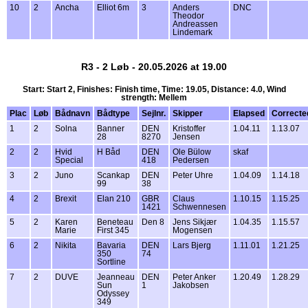
10
2
Ancha
Elliot 6m
3
Anders
DNC
Theodor
Andreassen
Lindemark
R3 - 2 Løb - 20.05.2026 at 19.00
Start: Start 2, Finishes: Finish time, Time: 19.05, Distance: 4.0, Wind
strength: Mellem
Plac
Løb
Bådnavn
Bådtype
Sejlnr.
Skipper
Elapsed
Correcte
1
2
Solna
Banner
DEN
Kristoffer
1.04.11
1.13.07
28
8270
Jensen
2
2
Hvid
H Båd
DEN
Ole Bülow
skaf
Special
418
Pedersen
3
2
Juno
Scankap
DEN
Peter Uhre
1.04.09
1.14.18
99
38
4
2
Brexit
Elan 210
GBR
Claus
1.10.15
1.15.25
1421
Schwennesen
5
2
Karen
Beneteau
Den 8
Jens Sikjær
1.04.35
1.15.57
Marie
First 345
Mogensen
6
2
Nikita
Bavaria
DEN
Lars Bjerg
1.11.01
1.21.25
350
74
Sortline
7
2
DUVE
Jeanneau
DEN
Peter Anker
1.20.49
1.28.29
Sun
1
Jakobsen
Odyssey
349