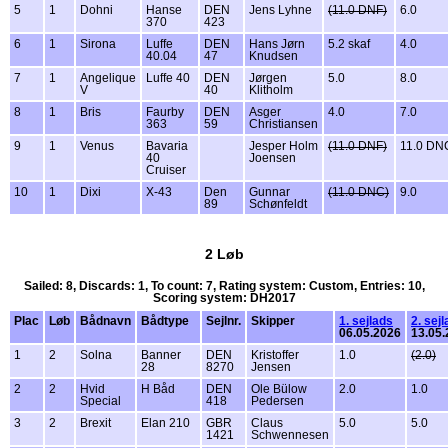
5
1
Dohni
Hanse
DEN
Jens Lyhne
(11.0 DNF)
6.0
370
423
6
1
Sirona
Luffe
DEN
Hans Jørn
5.2 skaf
4.0
40.04
47
Knudsen
7
1
Angelique
Luffe 40
DEN
Jørgen
5.0
8.0
V
40
Klitholm
8
1
Bris
Faurby
DEN
Asger
4.0
7.0
363
59
Christiansen
9
1
Venus
Bavaria
Jesper Holm
(11.0 DNF)
11.0 DN
40
Joensen
Cruiser
10
1
Dixi
X-43
Den
Gunnar
(11.0 DNC)
9.0
89
Schønfeldt
2 Løb
Sailed: 8, Discards: 1, To count: 7, Rating system: Custom, Entries: 10,
Scoring system: DH2017
Plac
Løb
Bådnavn
Bådtype
Sejlnr.
Skipper
1. sejlads
2. sej
06.05.2026
13.05
1
2
Solna
Banner
DEN
Kristoffer
1.0
(2.0)
28
8270
Jensen
2
2
Hvid
H Båd
DEN
Ole Bülow
2.0
1.0
Special
418
Pedersen
3
2
Brexit
Elan 210
GBR
Claus
5.0
5.0
1421
Schwennesen