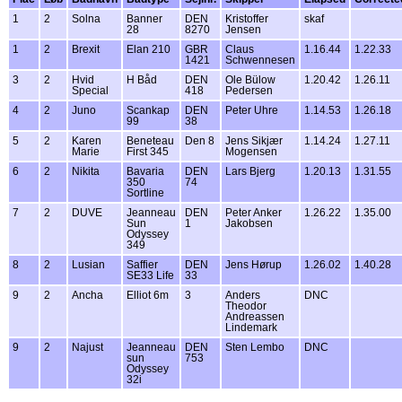
1
2
Solna
Banner
DEN
Kristoffer
skaf
28
8270
Jensen
1
2
Brexit
Elan 210
GBR
Claus
1.16.44
1.22.33
1421
Schwennesen
3
2
Hvid
H Båd
DEN
Ole Bülow
1.20.42
1.26.11
Special
418
Pedersen
4
2
Juno
Scankap
DEN
Peter Uhre
1.14.53
1.26.18
99
38
5
2
Karen
Beneteau
Den 8
Jens Sikjær
1.14.24
1.27.11
Marie
First 345
Mogensen
6
2
Nikita
Bavaria
DEN
Lars Bjerg
1.20.13
1.31.55
350
74
Sortline
7
2
DUVE
Jeanneau
DEN
Peter Anker
1.26.22
1.35.00
Sun
1
Jakobsen
Odyssey
349
8
2
Lusian
Saffier
DEN
Jens Hørup
1.26.02
1.40.28
SE33 Life
33
9
2
Ancha
Elliot 6m
3
Anders
DNC
Theodor
Andreassen
Lindemark
9
2
Najust
Jeanneau
DEN
Sten Lembo
DNC
sun
753
Odyssey
32i