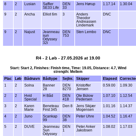
8
2
Lusian
Saffier
DEN
Jens Hørup
1.17.14
1.30.04
SE33 Life
33
9
2
Ancha
Elliot 6m
3
Anders
DNC
Theodor
Andreassen
Lindemark
9
2
Najust
Jeanneau
DEN
Sten Lembo
DNC
sun
753
Odyssey
32i
R4 - 2 Løb - 27.05.2026 at 19.00
Start: Start 2, Finishes: Finish time, Time: 19.05, Distance: 4.7, Wind
strength: Mellem
Plac
Løb
Bådnavn
Bådtype
Sejlnr.
Skipper
Elapsed
Correcte
1
2
Solna
Banner
DEN
Kristoffer
0.59.00
1.09.30
28
8270
Jensen
2
2
Hvid
H Båd
DEN
Ole Bülow
1.07.10
1.12.54
Special
418
Pedersen
3
2
Karen
Beneteau
Den 8
Jens Sikjær
1.01.16
1.14.37
Marie
First 345
Mogensen
4
2
Juno
Scankap
DEN
Peter Uhre
1.04.52
1.16.47
99
38
5
2
DUVE
Jeanneau
DEN
Peter Anker
1.08.02
1.17.03
Sun
1
Jakobsen
Odyssey