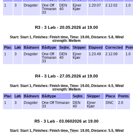
1
3
Dragster
One Off
DEN
Ejner
1.20.07
2.12.02
1.0
Trimaran
40
Kjær
33
R3 - 3 Løb - 20.05.2026 at 19.00
Start: Start 1, Finishes: Finish time, Time: 19.00, Distance: 5.8, Wind
strength: Mellem
Plac
Løb
Bådnavn
Bådtype
Sejlnr.
Skipper
Elapsed
Corrected
Poin
1
3
Dragster
One Off
DEN
Ejner
1.23.49
2.12.09
1.0
Trimaran
40
Kjær
33
R4 - 3 Løb - 27.05.2026 at 19.00
Start: Start 1, Finishes: Finish time, Time: 19.00, Distance: 6.5, Wind
strength: Mellem
Plac
Løb
Bådnavn
Bådtype
Sejlnr.
Skipper
Place
Points
1
3
Dragster
One Off Trimaran
DEN
Ejner
DNC
2.0
33
40
Kjær
R5 - 3 Løb - 03.0602026 at 19.00
Start: Start 1, Finishes: Finish time, Time: 19.00, Distance: 5.5, Wind