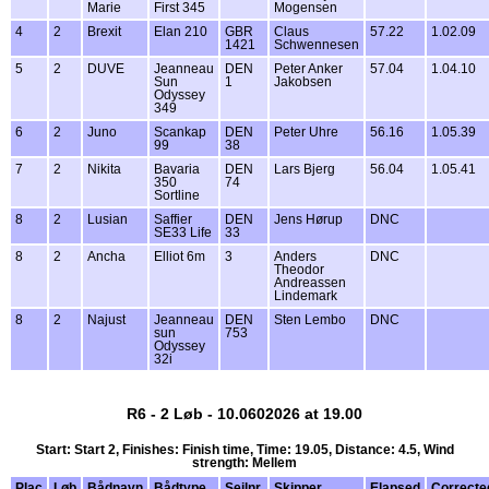
Marie
First 345
Mogensen
4
2
Brexit
Elan 210
GBR
Claus
57.22
1.02.09
1421
Schwennesen
5
2
DUVE
Jeanneau
DEN
Peter Anker
57.04
1.04.10
Sun
1
Jakobsen
Odyssey
349
6
2
Juno
Scankap
DEN
Peter Uhre
56.16
1.05.39
99
38
7
2
Nikita
Bavaria
DEN
Lars Bjerg
56.04
1.05.41
350
74
Sortline
8
2
Lusian
Saffier
DEN
Jens Hørup
DNC
SE33 Life
33
8
2
Ancha
Elliot 6m
3
Anders
DNC
Theodor
Andreassen
Lindemark
8
2
Najust
Jeanneau
DEN
Sten Lembo
DNC
sun
753
Odyssey
32i
R6 - 2 Løb - 10.0602026 at 19.00
Start: Start 2, Finishes: Finish time, Time: 19.05, Distance: 4.5, Wind
strength: Mellem
Plac
Løb
Bådnavn
Bådtype
Sejlnr.
Skipper
Elapsed
Correcte