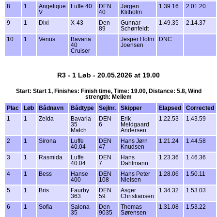
8
1
Angelique
Luffe 40
DEN
Jørgen
1.39.16
2.01.20
V
40
Klitholm
9
1
Dixi
X-43
Den
Gunnar
1.49.35
2.14.37
89
Schønfeldt
10
1
Venus
Bavaria
Jesper Holm
DNC
40
Joensen
Cruiser
R3 - 1 Løb - 20.05.2026 at 19.00
Start: Start 1, Finishes: Finish time, Time: 19.00, Distance: 5.8, Wind
strength: Mellem
Plac
Løb
Bådnavn
Bådtype
Sejlnr.
Skipper
Elapsed
Corrected
1
1
Zelda
Bavaria
DEN
Erik
1.22.53
1.43.59
35
6
Meldgaard
Match
Andersen
2
1
Sirona
Luffe
DEN
Hans Jørn
1.21.24
1.44.58
40.04
47
Knudsen
3
1
Rasmida
Luffe
DEN
Hans
1.23.36
1.46.36
40.04
7
Dahlmann
4
1
Bess
Hanse
DEN
Hans Peter
1.28.06
1.50.11
400
108
Nielsen
5
1
Bris
Faurby
DEN
Asger
1.34.32
1.53.03
363
59
Christiansen
6
1
Sofia
Salona
Den
Thomas
1.31.08
1.53.22
35
9035
Sørensen