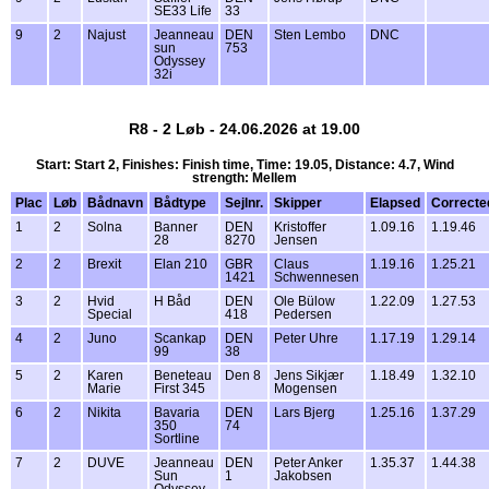
SE33 Life
33
9
2
Najust
Jeanneau
DEN
Sten Lembo
DNC
sun
753
Odyssey
32i
R8 - 2 Løb - 24.06.2026 at 19.00
Start: Start 2, Finishes: Finish time, Time: 19.05, Distance: 4.7, Wind
strength: Mellem
Plac
Løb
Bådnavn
Bådtype
Sejlnr.
Skipper
Elapsed
Correcte
1
2
Solna
Banner
DEN
Kristoffer
1.09.16
1.19.46
28
8270
Jensen
2
2
Brexit
Elan 210
GBR
Claus
1.19.16
1.25.21
1421
Schwennesen
3
2
Hvid
H Båd
DEN
Ole Bülow
1.22.09
1.27.53
Special
418
Pedersen
4
2
Juno
Scankap
DEN
Peter Uhre
1.17.19
1.29.14
99
38
5
2
Karen
Beneteau
Den 8
Jens Sikjær
1.18.49
1.32.10
Marie
First 345
Mogensen
6
2
Nikita
Bavaria
DEN
Lars Bjerg
1.25.16
1.37.29
350
74
Sortline
7
2
DUVE
Jeanneau
DEN
Peter Anker
1.35.37
1.44.38
Sun
1
Jakobsen