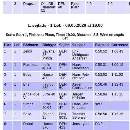
1
3
Dragster
One Off
DEN
Ejner
1.0
1.0
Trimaran
40
Kjær
33
1. sejlads - 1 Løb - 06.05.2026 at 19.00
Start: Start 1, Finishes: Place, Time: 19.00, Distance: 3.5, Wind strength:
Let
Plac
Løb
Bådnavn
Bådtype
Sejlnr.
Skipper
Elapsed
Corrected
1
1
Zelda
Bavaria
DEN
Erik
0.50.52
1.08.49
35
6
Meldgaard
Match
Andersen
2
1
Rasmida
Luffe
DEN
Hans
0.50.31
1.09.15
40.04
7
Dahlmann
3
1
Bess
Hanse
DEN
Hans Peter
0.53.02
1.11.03
400
108
Nielsen
4
1
Bris
Faurby
DEN
Asger
0.58.46
1.12.43
363
59
Christiansen
5
1
Angelique
Luffe 40
DEN
Jørgen
0.58.04
1.15.26
V
40
Klitholm
6
1
Sirona
Luffe
DEN
Hans Jørn
skaf
40.04
47
Knudsen
7
1
Sofia
Salona
Den
Thomas
0.56.56
1.15.36
35
9035
Sørensen
8
1
Dohni
Hanse
DEN
Jens Lyhne
DNF
370
423