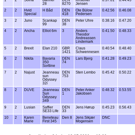
28
8270
Jensen
2
2
Hvid
H Båd
DEN
Ole Bülow
0.42.56
0.46.08
Special
418
Pedersen
3
2
Juno
Scankap
DEN
Peter Uhre
0.38.16
0.47.20
99
38
4
2
Ancha
Elliot 6m
3
Anders
0.41.50
0.48.33
Theodor
Andreassen
Lindemark
5
2
Brexit
Elan 210
GBR
Claus
0.40.54
0.48.40
1421
Schwennesen
6
2
Nikita
Bavaria
DEN
Lars Bjerg
0.41.28
0.49.23
350
74
Sortline
7
2
Najust
Jeanneau
DEN
Sten Lembo
0.45.42
0.50.22
sun
753
Odyssey
32i
8
2
DUVE
Jeanneau
DEN
Peter Anker
0.48.32
0.53.55
Sun
1
Jakobsen
Odyssey
349
9
2
Lusian
Saffier
DEN
Jens Hørup
0.45.23
0.56.43
SE33 Life
33
10
2
Karen
Beneteau
Den 8
Jens Sikjær
DNC
Marie
First 345
Mogensen