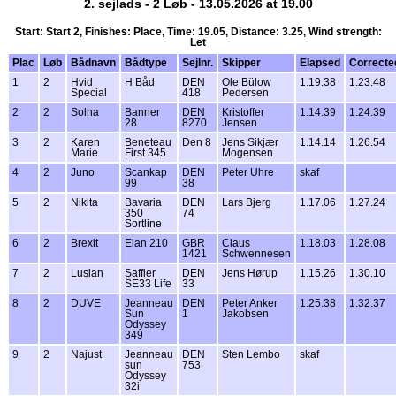
2. sejlads - 2 Løb - 13.05.2026 at 19.00
Start: Start 2, Finishes: Place, Time: 19.05, Distance: 3.25, Wind strength:
Let
Plac
Løb
Bådnavn
Bådtype
Sejlnr.
Skipper
Elapsed
Correcte
1
2
Hvid
H Båd
DEN
Ole Bülow
1.19.38
1.23.48
Special
418
Pedersen
2
2
Solna
Banner
DEN
Kristoffer
1.14.39
1.24.39
28
8270
Jensen
3
2
Karen
Beneteau
Den 8
Jens Sikjær
1.14.14
1.26.54
Marie
First 345
Mogensen
4
2
Juno
Scankap
DEN
Peter Uhre
skaf
99
38
5
2
Nikita
Bavaria
DEN
Lars Bjerg
1.17.06
1.27.24
350
74
Sortline
6
2
Brexit
Elan 210
GBR
Claus
1.18.03
1.28.08
1421
Schwennesen
7
2
Lusian
Saffier
DEN
Jens Hørup
1.15.26
1.30.10
SE33 Life
33
8
2
DUVE
Jeanneau
DEN
Peter Anker
1.25.38
1.32.37
Sun
1
Jakobsen
Odyssey
349
9
2
Najust
Jeanneau
DEN
Sten Lembo
skaf
sun
753
Odyssey
32i