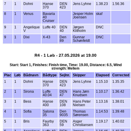
7
1
Dohni
Hanse
DEN
Jens Lyhne
1.38.23
1.56.36
370
423
8
1
Venus
Bavaria
Jesper Holm
skaf
40
Joensen
Cruiser
9
1
Angelique
Luffe 40
DEN
Jørgen
DNC
V
40
Klitholm
9
1
Dixi
X-43
Den
Gunnar
DNC
89
Schønfeldt
R4 - 1 Løb - 27.05.2026 at 19.00
Start: Start 1, Finishes: Finish time, Time: 19.00, Distance: 6.5, Wind
strength: Mellem
Plac
Løb
Bådnavn
Bådtype
Sejlnr.
Skipper
Elapsed
Corrected
1
1
Dohni
Hanse
DEN
Jens Lyhne
1.15.10
1.35.35
370
423
2
1
Sirona
Luffe
DEN
Hans Jørn
1.10.17
1.36.42
40.04
47
Knudsen
3
1
Bess
Hanse
DEN
Hans Peter
1.13.16
1.38.01
400
108
Nielsen
4
1
Sofia
Salona
Den
Thomas
1.14.53
1.39.48
35
9035
Sørensen
5
1
Bris
Faurby
DEN
Asger
1.19.17
1.40.02
363
59
Christiansen