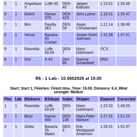
5
1
Angelique
Luffe 40
DEN
Jørgen
1.13.51
1.33.48
V
40
Klitholm
6
1
Dohni
Hanse
DEN
Jens Lyhne
1.18.31
1.35.47
370
423
7
1
Bris
Faurby
DEN
Asger
1.21.14
1.38.48
363
59
Christiansen
8
1
Venus
Bavaria
Jesper Holm
1.31.58
1.47.01
40
Joensen
Cruiser
9
1
Rasmida
Luffe
DEN
Hans
OCS
40.04
7
Dahlmann
9
1
Dixi
X-43
Den
Gunnar
DNC
89
Schønfeldt
R6 - 1 Løb - 10.0602026 at 19.00
Start: Start 1, Finishes: Finish time, Time: 19.00, Distance: 6.4, Wind
strength: Mellem
Plac
Løb
Bådnavn
Bådtype
Sejlnr.
Skipper
Elapsed
Corrected
1
1
Rasmida
Luffe
DEN
Hans
1.23.32
1.48.55
40.04
7
Dahlmann
2
1
Bess
Hanse
DEN
Hans Peter
1.27.01
1.51.23
400
108
Nielsen
3
1
Zelda
Bavaria
DEN
Erik
1.28.31
1.51.47
35
6
Meldgaard
Match
Andersen