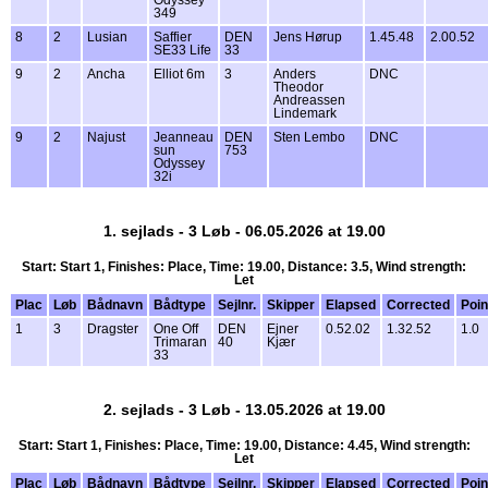
Odyssey
349
8
2
Lusian
Saffier
DEN
Jens Hørup
1.45.48
2.00.52
SE33 Life
33
9
2
Ancha
Elliot 6m
3
Anders
DNC
Theodor
Andreassen
Lindemark
9
2
Najust
Jeanneau
DEN
Sten Lembo
DNC
sun
753
Odyssey
32i
1. sejlads - 3 Løb - 06.05.2026 at 19.00
Start: Start 1, Finishes: Place, Time: 19.00, Distance: 3.5, Wind strength:
Let
Plac
Løb
Bådnavn
Bådtype
Sejlnr.
Skipper
Elapsed
Corrected
Poin
1
3
Dragster
One Off
DEN
Ejner
0.52.02
1.32.52
1.0
Trimaran
40
Kjær
33
2. sejlads - 3 Løb - 13.05.2026 at 19.00
Start: Start 1, Finishes: Place, Time: 19.00, Distance: 4.45, Wind strength:
Let
Plac
Løb
Bådnavn
Bådtype
Sejlnr.
Skipper
Elapsed
Corrected
Poin