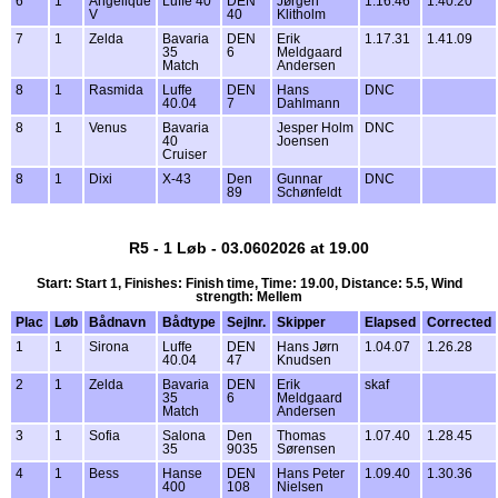
6
1
Angelique
Luffe 40
DEN
Jørgen
1.16.46
1.40.20
V
40
Klitholm
7
1
Zelda
Bavaria
DEN
Erik
1.17.31
1.41.09
35
6
Meldgaard
Match
Andersen
8
1
Rasmida
Luffe
DEN
Hans
DNC
40.04
7
Dahlmann
8
1
Venus
Bavaria
Jesper Holm
DNC
40
Joensen
Cruiser
8
1
Dixi
X-43
Den
Gunnar
DNC
89
Schønfeldt
R5 - 1 Løb - 03.0602026 at 19.00
Start: Start 1, Finishes: Finish time, Time: 19.00, Distance: 5.5, Wind
strength: Mellem
Plac
Løb
Bådnavn
Bådtype
Sejlnr.
Skipper
Elapsed
Corrected
1
1
Sirona
Luffe
DEN
Hans Jørn
1.04.07
1.26.28
40.04
47
Knudsen
2
1
Zelda
Bavaria
DEN
Erik
skaf
35
6
Meldgaard
Match
Andersen
3
1
Sofia
Salona
Den
Thomas
1.07.40
1.28.45
35
9035
Sørensen
4
1
Bess
Hanse
DEN
Hans Peter
1.09.40
1.30.36
400
108
Nielsen