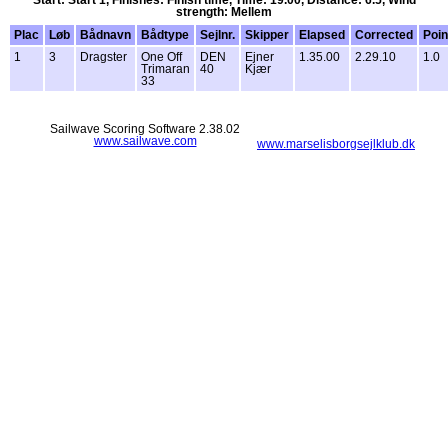
strength: Mellem
Plac
Løb
Bådnavn
Bådtype
Sejlnr.
Skipper
Elapsed
Corrected
Poin
1
3
Dragster
One Off
DEN
Ejner
1.35.00
2.29.10
1.0
Trimaran
40
Kjær
33
Sailwave Scoring Software 2.38.02
www.sailwave.com
www.marselisborgsejlklub.dk