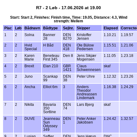
R7 - 2 Løb - 17.06.2026 at 19.00
Start: Start 2, Finishes: Finish time, Time: 19.05, Distance: 4.3, Wind
strength: Mellem
Plac
Løb
Bådnavn
Bådtype
Sejlnr.
Skipper
Elapsed
Correcte
1
2
Solna
Banner
DEN
Kristoffer
1.10.21
1.19.57
28
8270
Jensen
2
2
Hvid
H Båd
DEN
Ole Bülow
1.15.51
1.21.06
Special
418
Pedersen
3
2
Karen
Beneteau
Den 8
Jens Sikjær
1.11.05
1.23.18
Marie
First 345
Mogensen
4
2
Brexit
Elan 210
GBR
Claus
skaf
1421
Schwennesen
5
2
Juno
Scankap
DEN
Peter Uhre
1.12.32
1.23.26
99
38
6
2
Ancha
Elliot 6m
3
Anders
1.16.38
1.24.29
Theodor
Andreassen
Lindemark
7
2
Nikita
Bavaria
DEN
Lars Bjerg
skaf
350
74
Sortline
8
2
DUVE
Jeanneau
DEN
Peter Anker
1.24.42
1.32.57
Sun
1
Jakobsen
Odyssey
349
9
2
Lusian
Saffier
DEN
Jens Hørup
DNC