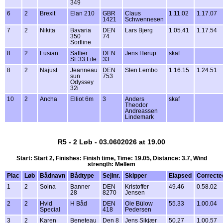
349
6
2
Brexit
Elan 210
GBR
Claus
1.11.02
1.17.07
1421
Schwennesen
7
2
Nikita
Bavaria
DEN
Lars Bjerg
1.05.41
1.17.54
350
74
Sortline
8
2
Lusian
Saffier
DEN
Jens Hørup
skaf
SE33 Life
33
8
2
Najust
Jeanneau
DEN
Sten Lembo
1.16.15
1.24.51
sun
753
Odyssey
32i
10
2
Ancha
Elliot 6m
3
Anders
skaf
Theodor
Andreassen
Lindemark
R5 - 2 Løb - 03.0602026 at 19.00
Start: Start 2, Finishes: Finish time, Time: 19.05, Distance: 3.7, Wind
strength: Mellem
Plac
Løb
Bådnavn
Bådtype
Sejlnr.
Skipper
Elapsed
Correcte
1
2
Solna
Banner
DEN
Kristoffer
49.46
0.58.02
28
8270
Jensen
2
2
Hvid
H Båd
DEN
Ole Bülow
55.33
1.00.04
Special
418
Pedersen
3
2
Karen
Beneteau
Den 8
Jens Sikjær
50.27
1.00.57