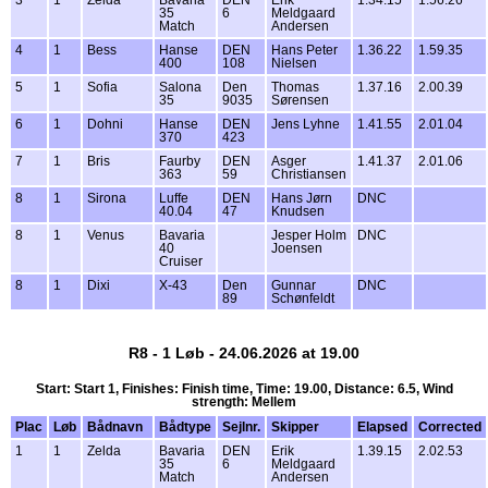
35
6
Meldgaard
Match
Andersen
4
1
Bess
Hanse
DEN
Hans Peter
1.36.22
1.59.35
400
108
Nielsen
5
1
Sofia
Salona
Den
Thomas
1.37.16
2.00.39
35
9035
Sørensen
6
1
Dohni
Hanse
DEN
Jens Lyhne
1.41.55
2.01.04
370
423
7
1
Bris
Faurby
DEN
Asger
1.41.37
2.01.06
363
59
Christiansen
8
1
Sirona
Luffe
DEN
Hans Jørn
DNC
40.04
47
Knudsen
8
1
Venus
Bavaria
Jesper Holm
DNC
40
Joensen
Cruiser
8
1
Dixi
X-43
Den
Gunnar
DNC
89
Schønfeldt
R8 - 1 Løb - 24.06.2026 at 19.00
Start: Start 1, Finishes: Finish time, Time: 19.00, Distance: 6.5, Wind
strength: Mellem
Plac
Løb
Bådnavn
Bådtype
Sejlnr.
Skipper
Elapsed
Corrected
1
1
Zelda
Bavaria
DEN
Erik
1.39.15
2.02.53
35
6
Meldgaard
Match
Andersen