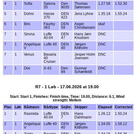
4
1
Sofia
Salona
Den
Thomas
1.27.58
1.52.30
35
9035
Sørensen
5
1
Dohni
Hanse
DEN
Jens Lyhne
1.35.18
1.55.24
370
423
6
1
Bris
Faurby
DEN
Asger
skaf
363
59
Christiansen
7
1
Sirona
Luffe
DEN
Hans Jørn
DNC
40.04
47
Knudsen
7
1
Angelique
Luffe 40
DEN
Jørgen
DNC
V
40
Klitholm
7
1
Venus
Bavaria
Jesper Holm
DNC
40
Joensen
Cruiser
7
1
Dixi
X-43
Den
Gunnar
DNC
89
Schønfeldt
R7 - 1 Løb - 17.06.2026 at 19.00
Start: Start 1, Finishes: Finish time, Time: 19.00, Distance: 6.1, Wind
strength: Mellem
Plac
Løb
Bådnavn
Bådtype
Sejlnr.
Skipper
Elapsed
Corrected
1
1
Rasmida
Luffe
DEN
Hans
1.26.12
1.50.24
40.04
7
Dahlmann
2
1
Angelique
Luffe 40
DEN
Jørgen
1.34.05
1.56.12
V
40
Klitholm
3
1
Zelda
Bavaria
DEN
Erik
1.34.15
1.56.26