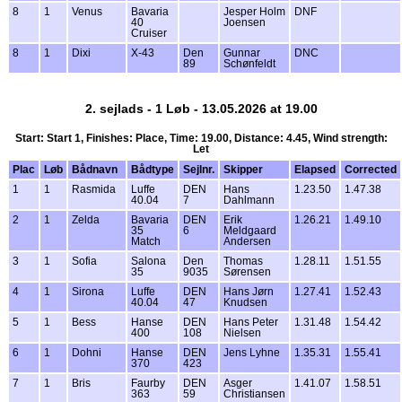
8
1
Venus
Bavaria
Jesper Holm
DNF
40
Joensen
Cruiser
8
1
Dixi
X-43
Den
Gunnar
DNC
89
Schønfeldt
2. sejlads - 1 Løb - 13.05.2026 at 19.00
Start: Start 1, Finishes: Place, Time: 19.00, Distance: 4.45, Wind strength:
Let
Plac
Løb
Bådnavn
Bådtype
Sejlnr.
Skipper
Elapsed
Corrected
1
1
Rasmida
Luffe
DEN
Hans
1.23.50
1.47.38
40.04
7
Dahlmann
2
1
Zelda
Bavaria
DEN
Erik
1.26.21
1.49.10
35
6
Meldgaard
Match
Andersen
3
1
Sofia
Salona
Den
Thomas
1.28.11
1.51.55
35
9035
Sørensen
4
1
Sirona
Luffe
DEN
Hans Jørn
1.27.41
1.52.43
40.04
47
Knudsen
5
1
Bess
Hanse
DEN
Hans Peter
1.31.48
1.54.42
400
108
Nielsen
6
1
Dohni
Hanse
DEN
Jens Lyhne
1.35.31
1.55.41
370
423
7
1
Bris
Faurby
DEN
Asger
1.41.07
1.58.51
363
59
Christiansen