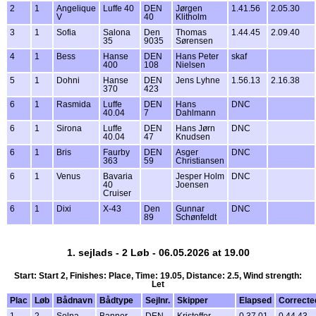
2
1
Angelique
Luffe 40
DEN
Jørgen
1.41.56
2.05.30
V
40
Klitholm
3
1
Sofia
Salona
Den
Thomas
1.44.45
2.09.40
35
9035
Sørensen
4
1
Bess
Hanse
DEN
Hans Peter
skaf
400
108
Nielsen
5
1
Dohni
Hanse
DEN
Jens Lyhne
1.56.13
2.16.38
370
423
6
1
Rasmida
Luffe
DEN
Hans
DNC
40.04
7
Dahlmann
6
1
Sirona
Luffe
DEN
Hans Jørn
DNC
40.04
47
Knudsen
6
1
Bris
Faurby
DEN
Asger
DNC
363
59
Christiansen
6
1
Venus
Bavaria
Jesper Holm
DNC
40
Joensen
Cruiser
6
1
Dixi
X-43
Den
Gunnar
DNC
89
Schønfeldt
1. sejlads - 2 Løb - 06.05.2026 at 19.00
Start: Start 2, Finishes: Place, Time: 19.05, Distance: 2.5, Wind strength:
Let
Plac
Løb
Bådnavn
Bådtype
Sejlnr.
Skipper
Elapsed
Correcte
1
2
Solna
Banner
DEN
Kristoffer
0.37.01
0.44.43