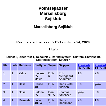
Pointsejladser
Marselisborg
Sejlklub
Marselisborg Sejlklub
Results are final as of 21:21 on June 24, 2026
1 Løb
Sailed: 8, Discards: 1, To count: 7, Rating system: Custom, Entries: 10,
Scoring system: DH2017
Plac
Løb
Bådnavn
Bådtype
Sejlnr.
Skipper
1. sejlads
2. sejla
06.05.2026
13.05.2
1
1
Zelda
Bavaria
DEN
Erik
1.0
2.0
35
6
Meldgaard
Match
Andersen
2
1
Bess
Hanse
DEN
Hans Peter
3.0
(5.0)
400
108
Nielsen
3
1
Sofia
Salona
Den
Thomas
(6.0)
3.0
35
9035
Sørensen
4
1
Rasmida
Luffe
DEN
Hans
2.0
1.0
40.04
7
Dahlmann