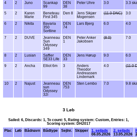
4
2
Juno
Scankap
DEN
Peter Uhre
3.0
3.3 ska
99
38
5
2
Karen
Beneteau
Den 8
Jens Sikjær
(11.0 DNC)
3.0
Marie
First 345
Mogensen
6
2
Nikita
Bavaria
DEN
Lars Bjerg
6.0
4.0
350
74
Sortline
7
2
DUVE
Jeanneau
DEN
Peter Anker
(8.0)
7.0
Sun
1
Jakobsen
Odyssey
349
8
2
Lusian
Saffier
DEN
Jens Hørup
9.0
6.0
SE33 Life
33
9
2
Ancha
Elliot 6m
3
Anders
4.0
(11.0 
Theodor
Andreassen
Lindemark
10
2
Najust
Jeanneau
DEN
Sten Lembo
7.0
9.8 ska
sun
753
Odyssey
32i
3 Løb
Sailed: 6, Discards: 1, To count: 5, Rating system: Custom, Entries: 1,
Scoring system: DH2017
Plac
Løb
Bådnavn
Bådtype
Sejlnr.
Skipper
1. sejlads
2. sejlads
06.05.2026
13.05.2026