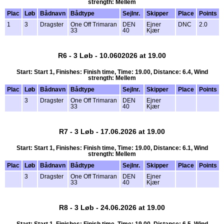
strength: Mellem
Plac
Løb
Bådnavn
Bådtype
Sejlnr.
Skipper
Place
Points
1
3
Dragster
One Off Trimaran
DEN
Ejner
DNC
2.0
33
40
Kjær
R6 - 3 Løb - 10.0602026 at 19.00
Start: Start 1, Finishes: Finish time, Time: 19.00, Distance: 6.4, Wind
strength: Mellem
Plac
Løb
Bådnavn
Bådtype
Sejlnr.
Skipper
Place
Points
3
Dragster
One Off Trimaran
DEN
Ejner
33
40
Kjær
R7 - 3 Løb - 17.06.2026 at 19.00
Start: Start 1, Finishes: Finish time, Time: 19.00, Distance: 6.1, Wind
strength: Mellem
Plac
Løb
Bådnavn
Bådtype
Sejlnr.
Skipper
Place
Points
3
Dragster
One Off Trimaran
DEN
Ejner
33
40
Kjær
R8 - 3 Løb - 24.06.2026 at 19.00
Start: Start 1, Finishes: Finish time, Time: 19.00, Distance: 6.5, Wind