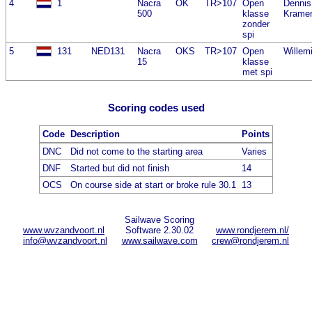
4
1
Nacra
OK
TR>107
Open
Dennis
500
klasse
Krame
zonder
spi
5
131
NED131
Nacra
OKS
TR>107
Open
Willem
15
klasse
met spi
Scoring codes used
Code
Description
Points
DNC
Did not come to the starting area
Varies
DNF
Started but did not finish
14
OCS
On course side at start or broke rule 30.1
13
Sailwave Scoring
www.wvzandvoort.nl
Software 2.30.02
www.rondjerem.nl/
info@wvzandvoort.nl
www.sailwave.com
crew@rondjerem.nl