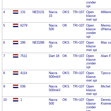
zonder
spi
4
131
NED131
Nacra
OKS
TR>107
Open
Willem
15
klasse
met spi
5
6279
Nacra
OK
TR>107
Open
Menno
500
klasse
d'Hers
zonder
spi
6
286
NED286
Nacra
OKS
TR>107
Open
Max va
15
klasse
met spi
7
7511
Dart 18
OK
TR>107
Open
Alain F
klasse
zonder
spi
8
4114
Nacra
OKS
TR>107
Open
Tjesco
500mkII
klasse
met spi
9
036
Nacra
OKS
TR>107
Open
Michel
500mkII
klasse
met spi
10
1
Nacra
OK
TR>107
Open
Dennis
500
klasse
Krame
zonder
spi