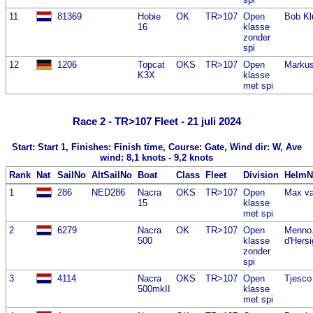
11
81369
Hobie
OK
TR>107
Open
Bob Kl
16
klasse
zonder
spi
12
1206
Topcat
OKS
TR>107
Open
Marku
K3X
klasse
met spi
Race 2 - TR>107 Fleet - 21 juli 2024
Start: Start 1, Finishes: Finish time, Course: Gate, Wind dir: W, Ave
wind: 8,1 knots - 9,2 knots
Rank
Nat
SailNo
AltSailNo
Boat
Class
Fleet
Division
Helm
1
286
NED286
Nacra
OKS
TR>107
Open
Max va
15
klasse
met spi
2
6279
Nacra
OK
TR>107
Open
Menno
500
klasse
d'Hers
zonder
spi
3
4114
Nacra
OKS
TR>107
Open
Tjesco
500mkII
klasse
met spi