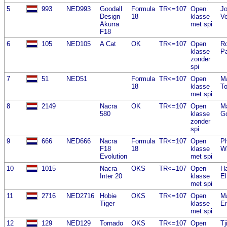
5
993
NED993
Goodall
Formula
TR<=107
Open
Jo
Design
18
klasse
Ve
Akurra
met spi
F18
6
105
NED105
A Cat
OK
TR<=107
Open
R
klasse
Pa
zonder
spi
7
51
NED51
Formula
TR<=107
Open
M
18
klasse
To
met spi
8
2149
Nacra
OK
TR<=107
Open
Ma
580
klasse
G
zonder
spi
9
666
NED666
Nacra
Formula
TR<=107
Open
Ph
F18
18
klasse
Wi
Evolution
met spi
10
1015
Nacra
OKS
TR<=107
Open
Ha
Inter 20
klasse
El
met spi
11
2716
NED2716
Hobie
OKS
TR<=107
Open
M
Tiger
klasse
E
met spi
12
129
NED129
Tornado
OKS
TR<=107
Open
Tj