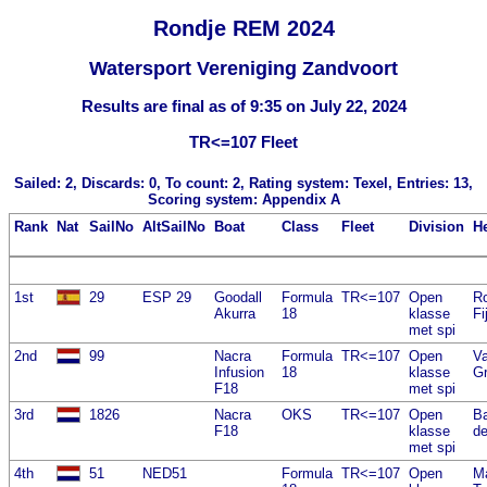
Rondje REM 2024
Watersport Vereniging Zandvoort
Results are final as of 9:35 on July 22, 2024
TR<=107 Fleet
Sailed: 2, Discards: 0, To count: 2, Rating system: Texel, Entries: 13,
Scoring system: Appendix A
Rank
Nat
SailNo
AltSailNo
Boat
Class
Fleet
Division
H
1st
29
ESP 29
Goodall
Formula
TR<=107
Open
Ro
Akurra
18
klasse
Fi
met spi
2nd
99
Nacra
Formula
TR<=107
Open
Va
Infusion
18
klasse
G
F18
met spi
3rd
1826
Nacra
OKS
TR<=107
Open
Ba
F18
klasse
de
met spi
4th
51
NED51
Formula
TR<=107
Open
M