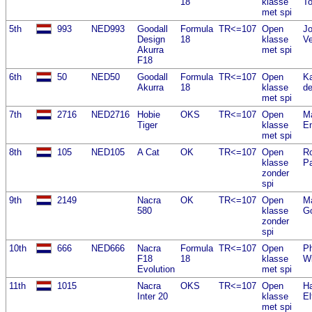
18
klasse
To
met spi
5th
993
NED993
Goodall
Formula
TR<=107
Open
Jo
Design
18
klasse
Ve
Akurra
met spi
F18
6th
50
NED50
Goodall
Formula
TR<=107
Open
Ka
Akurra
18
klasse
de
met spi
7th
2716
NED2716
Hobie
OKS
TR<=107
Open
M
Tiger
klasse
E
met spi
8th
105
NED105
A Cat
OK
TR<=107
Open
R
klasse
Pa
zonder
spi
9th
2149
Nacra
OK
TR<=107
Open
Ma
580
klasse
G
zonder
spi
10th
666
NED666
Nacra
Formula
TR<=107
Open
Ph
F18
18
klasse
Wi
Evolution
met spi
11th
1015
Nacra
OKS
TR<=107
Open
Ha
Inter 20
klasse
El
met spi