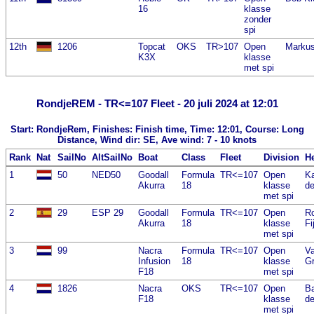
16
klasse
zonder
spi
12th
1206
Topcat
OKS
TR>107
Open
Marku
K3X
klasse
met spi
RondjeREM - TR<=107 Fleet - 20 juli 2024 at 12:01
Start: RondjeRem, Finishes: Finish time, Time: 12:01, Course: Long
Distance, Wind dir: SE, Ave wind: 7 - 10 knots
Rank
Nat
SailNo
AltSailNo
Boat
Class
Fleet
Division
H
1
50
NED50
Goodall
Formula
TR<=107
Open
Ka
Akurra
18
klasse
de
met spi
2
29
ESP 29
Goodall
Formula
TR<=107
Open
Ro
Akurra
18
klasse
Fi
met spi
3
99
Nacra
Formula
TR<=107
Open
Va
Infusion
18
klasse
G
F18
met spi
4
1826
Nacra
OKS
TR<=107
Open
Ba
F18
klasse
de
met spi