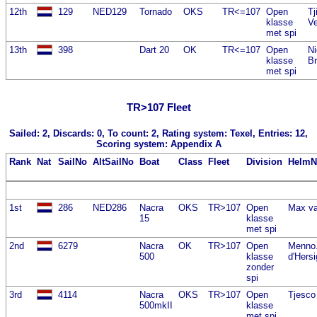
12th
129
NED129
Tornado
OKS
TR<=107
Open
Tj
klasse
Ve
met spi
13th
398
Dart 20
OK
TR<=107
Open
Ni
klasse
B
met spi
TR>107 Fleet
Sailed: 2, Discards: 0, To count: 2, Rating system: Texel, Entries: 12,
Scoring system: Appendix A
Rank
Nat
SailNo
AltSailNo
Boat
Class
Fleet
Division
Helm
1st
286
NED286
Nacra
OKS
TR>107
Open
Max va
15
klasse
met spi
2nd
6279
Nacra
OK
TR>107
Open
Menno
500
klasse
d'Hers
zonder
spi
3rd
4114
Nacra
OKS
TR>107
Open
Tjesco
500mkII
klasse
met spi