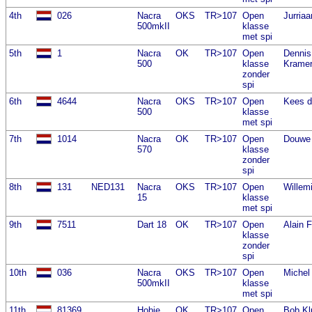
4th
026
Nacra
OKS
TR>107
Open
Jurria
500mkII
klasse
met spi
5th
1
Nacra
OK
TR>107
Open
Dennis
500
klasse
Krame
zonder
spi
6th
4644
Nacra
OKS
TR>107
Open
Kees d
500
klasse
met spi
7th
1014
Nacra
OK
TR>107
Open
Douwe
570
klasse
zonder
spi
8th
131
NED131
Nacra
OKS
TR>107
Open
Willem
15
klasse
met spi
9th
7511
Dart 18
OK
TR>107
Open
Alain F
klasse
zonder
spi
10th
036
Nacra
OKS
TR>107
Open
Michel
500mkII
klasse
met spi
11th
81369
Hobie
OK
TR>107
Open
Bob Kl