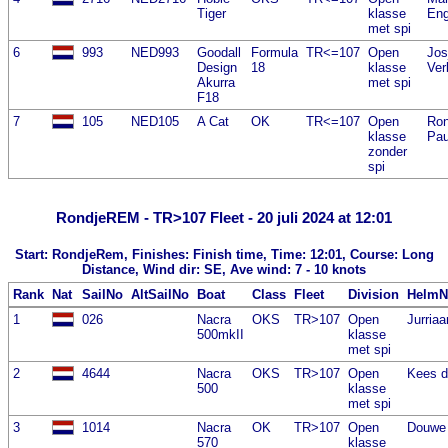
Tiger
klasse
En
met spi
6
993
NED993
Goodall
Formula
TR<=107
Open
Jos
Design
18
klasse
Ver
Akurra
met spi
F18
7
105
NED105
A Cat
OK
TR<=107
Open
Ron
klasse
Pau
zonder
spi
RondjeREM - TR>107 Fleet - 20 juli 2024 at 12:01
Start: RondjeRem, Finishes: Finish time, Time: 12:01, Course: Long
Distance, Wind dir: SE, Ave wind: 7 - 10 knots
Rank
Nat
SailNo
AltSailNo
Boat
Class
Fleet
Division
Helm
1
026
Nacra
OKS
TR>107
Open
Jurria
500mkII
klasse
met spi
2
4644
Nacra
OKS
TR>107
Open
Kees d
500
klasse
met spi
3
1014
Nacra
OK
TR>107
Open
Douwe
570
klasse