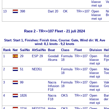
klasse
Ve
met spi
13
398
Dart 20
OK
TR<=107
Open
Ni
klasse
B
met spi
Race 2 - TR<=107 Fleet - 21 juli 2024
Start: Start 1, Finishes: Finish time, Course: Gate, Wind dir: W, Ave
wind: 8,1 knots - 9,2 knots
Rank
Nat
SailNo
AltSailNo
Boat
Class
Fleet
Division
He
1
29
ESP 29
Goodall
Formula
TR<=107
Open
Rob
Akurra
18
klasse
Fij
met spi
2
51
NED51
Formula
TR<=107
Open
Ma
18
klasse
Too
met spi
3
99
Nacra
Formula
TR<=107
Open
Val
Infusion
18
klasse
Gr
F18
met spi
4
1826
Nacra
OKS
TR<=107
Open
Bar
F18
klasse
der
met spi
4
2716
NED2716
Hobie
OKS
TR<=107
Open
Mar