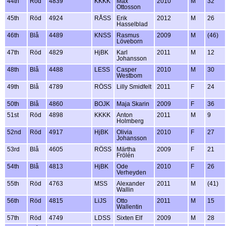
44th
Röd
4839
KKKK
Max
2010
M
32
Ottosson
45th
Röd
4924
RÅSS
Erik
2012
M
26
Hasselblad
46th
Blå
4489
KNSS
Rasmus
2009
M
(46)
Löveborn
47th
Röd
4829
HjBK
Karl
2011
M
12
Johansson
48th
Blå
4488
LESS
Casper
2010
M
30
Westbom
49th
Blå
4789
RÖSS
Lilly Smidfelt
2011
F
24
50th
Blå
4860
BOJK
Maja Skarin
2009
F
36
51st
Röd
4898
KKKK
Anton
2011
M
9
Holmberg
52nd
Röd
4917
HjBK
Olivia
2010
F
27
Johansson
53rd
Blå
4605
RÖSS
Märtha
2009
F
21
Frölén
54th
Blå
4813
HjBK
Ode
2010
F
26
Verheyden
55th
Röd
4763
MSS
Alexander
2011
M
(41)
Wallin
56th
Röd
4815
LiJS
Otto
2011
M
15
Wallentin
57th
Röd
4749
LDSS
Sixten Elf
2009
M
28