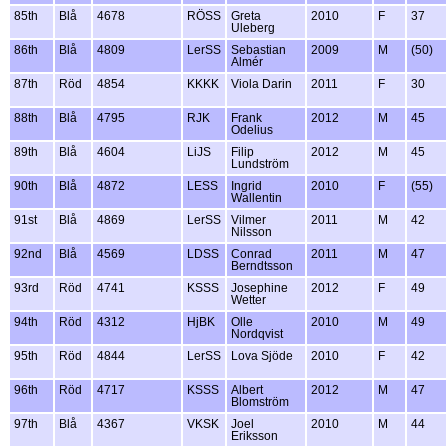
85th
Blå
4678
RÖSS
Greta
2010
F
37
Uleberg
86th
Blå
4809
LerSS
Sebastian
2009
M
(50)
Almér
87th
Röd
4854
KKKK
Viola Darin
2011
F
30
88th
Blå
4795
RJK
Frank
2012
M
45
Odelius
89th
Blå
4604
LiJS
Filip
2012
M
45
Lundström
90th
Blå
4872
LESS
Ingrid
2010
F
(55)
Wallentin
91st
Blå
4869
LerSS
Vilmer
2011
M
42
Nilsson
92nd
Blå
4569
LDSS
Conrad
2011
M
47
Berndtsson
93rd
Röd
4741
KSSS
Josephine
2012
F
49
Wetter
94th
Röd
4312
HjBK
Olle
2010
M
49
Nordqvist
95th
Röd
4844
LerSS
Lova Sjöde
2010
F
42
96th
Röd
4717
KSSS
Albert
2012
M
47
Blomström
97th
Blå
4367
VKSK
Joel
2010
M
44
Eriksson