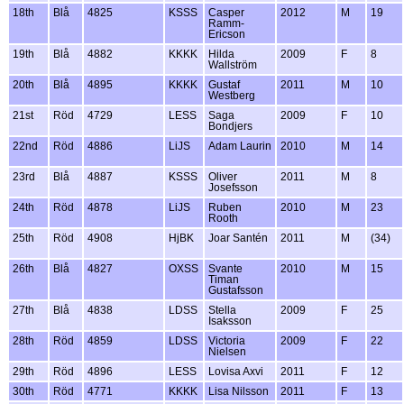
18th
Blå
4825
KSSS
Casper
2012
M
19
Ramm-
Ericson
19th
Blå
4882
KKKK
Hilda
2009
F
8
Wallström
20th
Blå
4895
KKKK
Gustaf
2011
M
10
Westberg
21st
Röd
4729
LESS
Saga
2009
F
10
Bondjers
22nd
Röd
4886
LiJS
Adam Laurin
2010
M
14
23rd
Blå
4887
KSSS
Oliver
2011
M
8
Josefsson
24th
Röd
4878
LiJS
Ruben
2010
M
23
Rooth
25th
Röd
4908
HjBK
Joar Santén
2011
M
(34)
26th
Blå
4827
OXSS
Svante
2010
M
15
Timan
Gustafsson
27th
Blå
4838
LDSS
Stella
2009
F
25
Isaksson
28th
Röd
4859
LDSS
Victoria
2009
F
22
Nielsen
29th
Röd
4896
LESS
Lovisa Axvi
2011
F
12
30th
Röd
4771
KKKK
Lisa Nilsson
2011
F
13