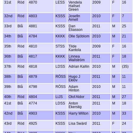
31st
Röd
4870
LESS
Vendela
2009
F
16
Hallset
Green
32nd
Röd
4803
KSSS
Josefin
2010
F
7
Arnell
33rd
Blå
4881
KSSS
Dan
2011
M
25
Eliasson
34th
Blå
4784
KKKK
Olle Sjöblom
2010
M
21
35th
Röd
4810
STSS
Tilde
2009
F
16
Kantola
36th
Blå
4817
KKKK
Linnea
2011
F
18
Wallström
37th
Röd
4818
LDSS
Adrian Kallin
2010
M
(35)
38th
Blå
4879
RÖSS
Hugo J
2011
M
11
Eklöv
39th
Blå
4798
RÖSS
Adam
2010
M
11
Hinton
40th
Röd
4804
LiJS
Olof Aldor
2011
M
27
41st
Blå
4774
LDSS
Anton
2011
M
18
Ekerstig
42nd
Blå
4903
KSSS
Harry Wilton
2010
M
33
43rd
Röd
4925
KSSS
Lisa Swärd
2011
F
24