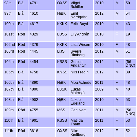
98th
Blå
4791
OXSS
Vilgot
2010
M
50
Schiller
99th
Blå
4610
HjBK
Emil
2012
M
54
Nordqvist
100th
Blå
4617
KKKK
Felix Boyd
2010
M
43
101st
Röd
4329
LDSS
Lily Andrén
2010
F
19
102nd
Röd
4379
KKKK
Lisa Wirsén
2010
F
48
103rd
Röd
4445
LiJS
Sverre
2012
M
51
Bimberg
104th
Röd
4454
KSSS
Gusten
2012
M
(56
Angantyr
DNC)
105th
Blå
4758
KNSS
Nils Fredin
2012
M
39
106th
Blå
4890
HjBK
Moa Axhede
2011
F
48
107th
Blå
4800
LBSK
Lukas
2009
M
40
Malmsjö
108th
Blå
4902
HjBK
Jakob
2010
M
53
Egeland
109th
Röd
4755
MSS
Carl Ivert
2011
M
(56
DNC)
110th
Blå
4901
KSSS
Matilda
2011
F
53
Tham
111th
Röd
3618
OXSS
Nike
2012
F
52
Kjellberg