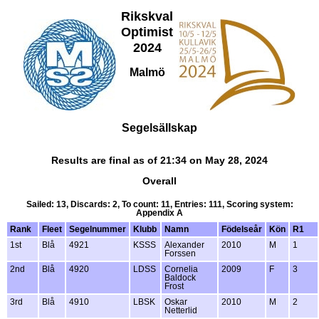
Rikskval
Optimist
2024
Malmö
Segelsällskap
Results are final as of 21:34 on May 28, 2024
Overall
Sailed: 13, Discards: 2, To count: 11, Entries: 111, Scoring system:
Appendix A
Rank
Fleet
Segelnummer
Klubb
Namn
Födelseår
Kön
R1
1st
Blå
4921
KSSS
Alexander
2010
M
1
Forssen
2nd
Blå
4920
LDSS
Cornelia
2009
F
3
Baldock
Frost
3rd
Blå
4910
LBSK
Oskar
2010
M
2
Netterlid