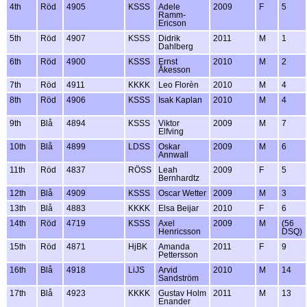
4th
Röd
4905
KSSS
Adele
2009
F
5
Ramm-
Ericson
5th
Röd
4907
KSSS
Didrik
2011
M
1
Dahlberg
6th
Röd
4900
KSSS
Ernst
2010
M
2
Åkesson
7th
Röd
4911
KKKK
Leo Florèn
2010
M
4
8th
Röd
4906
KSSS
Isak Kaplan
2010
M
4
9th
Blå
4894
KSSS
Viktor
2009
M
7
Elfving
10th
Blå
4899
LDSS
Oskar
2009
M
6
Annwall
11th
Röd
4837
RÖSS
Leah
2009
F
5
Bernhardtz
12th
Blå
4909
KSSS
Oscar Wetter
2009
M
3
13th
Blå
4883
KKKK
Elsa Beijar
2010
F
6
14th
Röd
4719
KSSS
Axel
2009
M
(56
Henricsson
DSQ)
15th
Röd
4871
HjBK
Amanda
2011
F
9
Pettersson
16th
Blå
4918
LiJS
Arvid
2010
M
14
Sandström
17th
Blå
4923
KKKK
Gustav Holm
2011
M
13
Enander