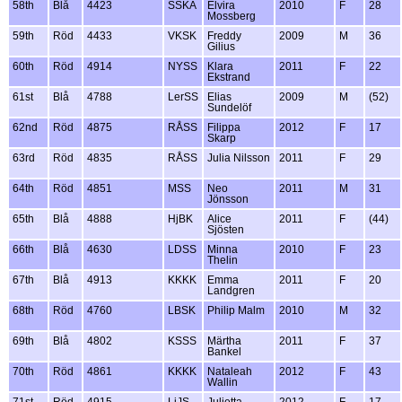
58th
Blå
4423
SSKA
Elvira
2010
F
28
Mossberg
59th
Röd
4433
VKSK
Freddy
2009
M
36
Gilius
60th
Röd
4914
NYSS
Klara
2011
F
22
Ekstrand
61st
Blå
4788
LerSS
Elias
2009
M
(52)
Sundelöf
62nd
Röd
4875
RÅSS
Filippa
2012
F
17
Skarp
63rd
Röd
4835
RÅSS
Julia Nilsson
2011
F
29
64th
Röd
4851
MSS
Neo
2011
M
31
Jönsson
65th
Blå
4888
HjBK
Alice
2011
F
(44)
Sjösten
66th
Blå
4630
LDSS
Minna
2010
F
23
Thelin
67th
Blå
4913
KKKK
Emma
2011
F
20
Landgren
68th
Röd
4760
LBSK
Philip Malm
2010
M
32
69th
Blå
4802
KSSS
Märtha
2011
F
37
Bankel
70th
Röd
4861
KKKK
Nataleah
2012
F
43
Wallin