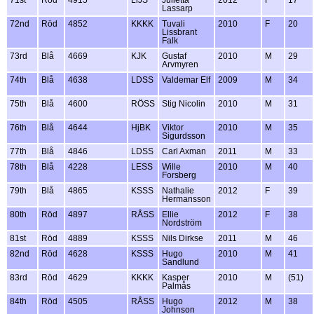
71st
Röd
4915
LiJS
Julietta
2012
F
17
Lassarp
72nd
Röd
4852
KKKK
Tuvali
2010
F
20
Lissbrant
Falk
73rd
Blå
4669
KJK
Gustaf
2010
M
29
Arvmyren
74th
Blå
4638
LDSS
Valdemar Elf
2009
M
34
75th
Blå
4600
RÖSS
Stig Nicolin
2010
M
31
76th
Blå
4644
HjBK
Viktor
2010
M
35
Sigurdsson
77th
Blå
4846
LDSS
Carl Axman
2011
M
33
78th
Blå
4228
LESS
Wille
2010
M
40
Forsberg
79th
Blå
4865
KSSS
Nathalie
2012
F
39
Hermansson
80th
Röd
4897
RÅSS
Ellie
2012
F
38
Nordström
81st
Röd
4889
KSSS
Nils Dirkse
2011
M
46
82nd
Röd
4628
KSSS
Hugo
2010
M
41
Sandlund
83rd
Röd
4629
KKKK
Kasper
2010
M
(51)
Palmås
84th
Röd
4505
RÅSS
Hugo
2012
M
38
Johnson