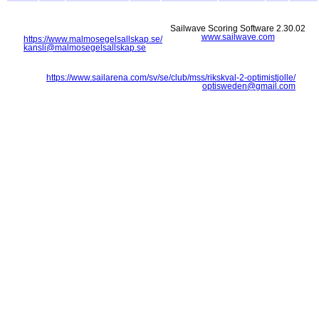
Sailwave Scoring Software 2.30.02
www.sailwave.com
https://www.malmosegelsallskap.se/
kansli@malmosegelsallskap.se
https://www.sailarena.com/sv/se/club/mss/rikskval-2-optimistjolle/
optisweden@gmail.com