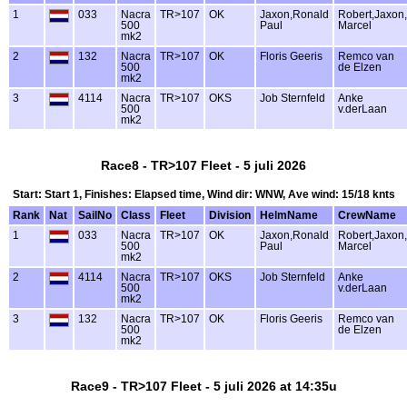
1
033
Nacra
TR>107
OK
Jaxon,Ronald
Robert,Jaxon,
500
Paul
Marcel
mk2
2
132
Nacra
TR>107
OK
Floris Geeris
Remco van
500
de Elzen
mk2
3
4114
Nacra
TR>107
OKS
Job Sternfeld
Anke
500
v.derLaan
mk2
Race8 - TR>107 Fleet - 5 juli 2026
Start: Start 1, Finishes: Elapsed time, Wind dir: WNW, Ave wind: 15/18 knts
Rank
Nat
SailNo
Class
Fleet
Division
HelmName
CrewName
1
033
Nacra
TR>107
OK
Jaxon,Ronald
Robert,Jaxon,
500
Paul
Marcel
mk2
2
4114
Nacra
TR>107
OKS
Job Sternfeld
Anke
500
v.derLaan
mk2
3
132
Nacra
TR>107
OK
Floris Geeris
Remco van
500
de Elzen
mk2
Race9 - TR>107 Fleet - 5 juli 2026 at 14:35u