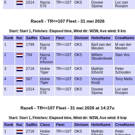
5
1014
Nacra
TR<=107
OKS
Douwe
Luc van
570
Sijsma
Rooijen
Race5 - TR<=107 Fleet - 31 mei 2026
Start: Start 1, Finishes: Elapsed time, Wind dir: WZW, Ave wind: 9 kts
Rank
Nat
SailNo
Class
Fleet
Division
HelmName
CrewName
1
1799
Nacra
TR<=107
OKS
Bart van der
M van der
F18
Meulen
Meulen
2
704
Nacra
TR<=107
OKS
Willem
Stan Vos
F18
Stoutenbeek
Infusion
3
2716
Hobie
TR<=107
OKS
Mathijn
Peter
Tiger
Elhorst
Schouten
4
567
Hobie
TR<=107
OKS
Vincent
Tony Mells
Tiger
Kruijt
5
1014
Nacra
TR<=107
OKS
Douwe
Luc van
570
Sijsma
Rooijen
Race6 - TR<=107 Fleet - 31 mei 2026 at 14:27u
Start: Start 1, Finishes: Elapsed time, Wind dir: WZW, Ave wind: 8 knp
Rank
Nat
SailNo
Class
Fleet
Division
HelmName
CrewName
1
2716
Hobie
TR<=107
OKS
Mathijn
Peter
Tiger
Elhorst
Schouten