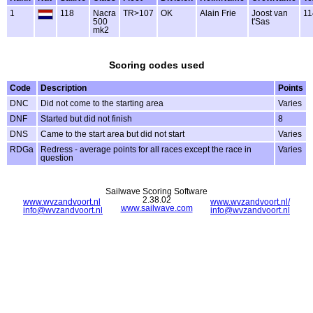
1
118
Nacra
TR>107
OK
Alain Frie
Joost van
11
500
t'Sas
mk2
Scoring codes used
Code
Description
Points
DNC
Did not come to the starting area
Varies
DNF
Started but did not finish
8
DNS
Came to the start area but did not start
Varies
RDGa
Redress - average points for all races except the race in
Varies
question
Sailwave Scoring Software
2.38.02
www.wvzandvoort.nl
www.wvzandvoort.nl/
www.sailwave.com
info@wvzandvoort.nl
info@wvzandvoort.nl