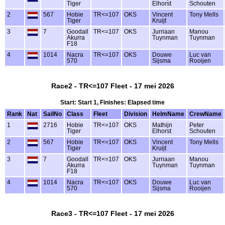
Tiger
Elhorst
Schouten
2
567
Hobie
TR<=107
OKS
Vincent
Tony Mells
Tiger
Kruijt
3
7
Goodall
TR<=107
OKS
Jurriaan
Manou
Akurra
Tuynman
Tuynman
F18
4
1014
Nacra
TR<=107
OKS
Douwe
Luc van
570
Sijsma
Rooijen
Race2 - TR<=107 Fleet - 17 mei 2026
Start: Start 1, Finishes: Elapsed time
Rank
Nat
SailNo
Class
Fleet
Division
HelmName
CrewName
1
2716
Hobie
TR<=107
OKS
Mathijn
Peter
Tiger
Elhorst
Schouten
2
567
Hobie
TR<=107
OKS
Vincent
Tony Mells
Tiger
Kruijt
3
7
Goodall
TR<=107
OKS
Jurriaan
Manou
Akurra
Tuynman
Tuynman
F18
4
1014
Nacra
TR<=107
OKS
Douwe
Luc van
570
Sijsma
Rooijen
Race3 - TR<=107 Fleet - 17 mei 2026