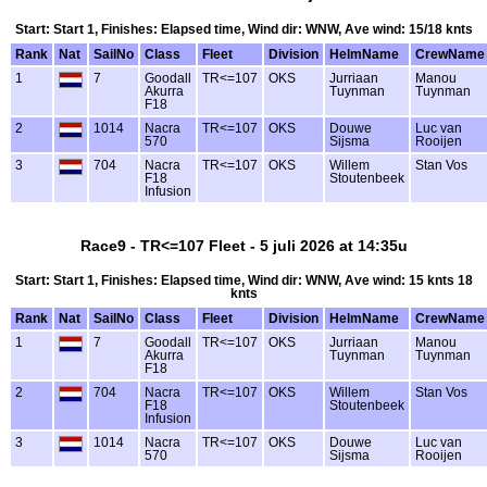
Start: Start 1, Finishes: Elapsed time, Wind dir: WNW, Ave wind: 15/18 knts
Rank
Nat
SailNo
Class
Fleet
Division
HelmName
CrewName
1
7
Goodall
TR<=107
OKS
Jurriaan
Manou
Akurra
Tuynman
Tuynman
F18
2
1014
Nacra
TR<=107
OKS
Douwe
Luc van
570
Sijsma
Rooijen
3
704
Nacra
TR<=107
OKS
Willem
Stan Vos
F18
Stoutenbeek
Infusion
Race9 - TR<=107 Fleet - 5 juli 2026 at 14:35u
Start: Start 1, Finishes: Elapsed time, Wind dir: WNW, Ave wind: 15 knts 18
knts
Rank
Nat
SailNo
Class
Fleet
Division
HelmName
CrewName
1
7
Goodall
TR<=107
OKS
Jurriaan
Manou
Akurra
Tuynman
Tuynman
F18
2
704
Nacra
TR<=107
OKS
Willem
Stan Vos
F18
Stoutenbeek
Infusion
3
1014
Nacra
TR<=107
OKS
Douwe
Luc van
570
Sijsma
Rooijen