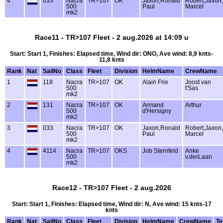
4
033
Nacra
TR>107
OK
Jaxon,Ronald
Robert,Jaxon,
500
Paul
Marcel
mk2
Race11 - TR>107 Fleet - 2 aug.2026 at 14:09 u
Start: Start 1, Finishes: Elapsed time, Wind dir: ONO, Ave wind: 8,9 knts-
11,8 knts
Rank
Nat
SailNo
Class
Fleet
Division
HelmName
CrewName
1
118
Nacra
TR>107
OK
Alain Frie
Joost van
500
t'Sas
mk2
2
131
Nacra
TR>107
OK
Armand
Arthur
500
d'Hersigny
mk2
3
033
Nacra
TR>107
OK
Jaxon,Ronald
Robert,Jaxon,
500
Paul
Marcel
mk2
4
4114
Nacra
TR>107
OKS
Job Sternfeld
Anke
500
v.derLaan
mk2
Race12 - TR>107 Fleet - 2 aug.2026
Start: Start 1, Finishes: Elapsed time, Wind dir: N, Ave wind: 15 knts-17
knts
Rank
Nat
SailNo
Class
Fleet
Division
HelmName
CrewName
Te