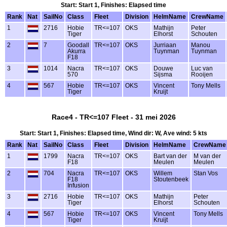
Start: Start 1, Finishes: Elapsed time
Rank
Nat
SailNo
Class
Fleet
Division
HelmName
CrewName
1
2716
Hobie
TR<=107
OKS
Mathijn
Peter
Tiger
Elhorst
Schouten
2
7
Goodall
TR<=107
OKS
Jurriaan
Manou
Akurra
Tuynman
Tuynman
F18
3
1014
Nacra
TR<=107
OKS
Douwe
Luc van
570
Sijsma
Rooijen
4
567
Hobie
TR<=107
OKS
Vincent
Tony Mells
Tiger
Kruijt
Race4 - TR<=107 Fleet - 31 mei 2026
Start: Start 1, Finishes: Elapsed time, Wind dir: W, Ave wind: 5 kts
Rank
Nat
SailNo
Class
Fleet
Division
HelmName
CrewName
1
1799
Nacra
TR<=107
OKS
Bart van der
M van der
F18
Meulen
Meulen
2
704
Nacra
TR<=107
OKS
Willem
Stan Vos
F18
Stoutenbeek
Infusion
3
2716
Hobie
TR<=107
OKS
Mathijn
Peter
Tiger
Elhorst
Schouten
4
567
Hobie
TR<=107
OKS
Vincent
Tony Mells
Tiger
Kruijt