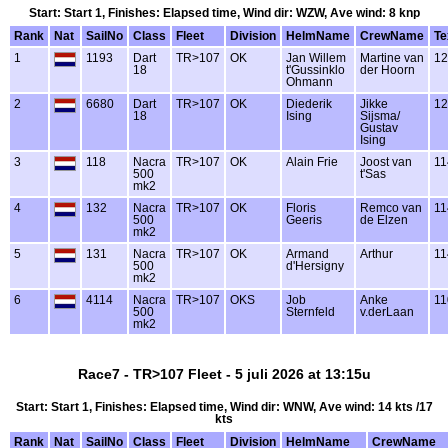
Start: Start 1, Finishes: Elapsed time, Wind dir: WZW, Ave wind: 8 knp
Rank
Nat
SailNo
Class
Fleet
Division
HelmName
CrewName
Te
1
1193
Dart
TR>107
OK
Jan Willem
Martine van
12
18
t'Gussinklo
der Hoorn
Ohmann
2
6680
Dart
TR>107
OK
Diederik
Jikke
12
18
Ising
Sijsma/
Gustav
Ising
3
118
Nacra
TR>107
OK
Alain Frie
Joost van
11
500
t'Sas
mk2
4
132
Nacra
TR>107
OK
Floris
Remco van
11
500
Geeris
de Elzen
mk2
5
131
Nacra
TR>107
OK
Armand
Arthur
11
500
d'Hersigny
mk2
6
4114
Nacra
TR>107
OKS
Job
Anke
11
500
Sternfeld
v.derLaan
mk2
Race7 - TR>107 Fleet - 5 juli 2026 at 13:15u
Start: Start 1, Finishes: Elapsed time, Wind dir: WNW, Ave wind: 14 kts /17
kts
Rank
Nat
SailNo
Class
Fleet
Division
HelmName
CrewName