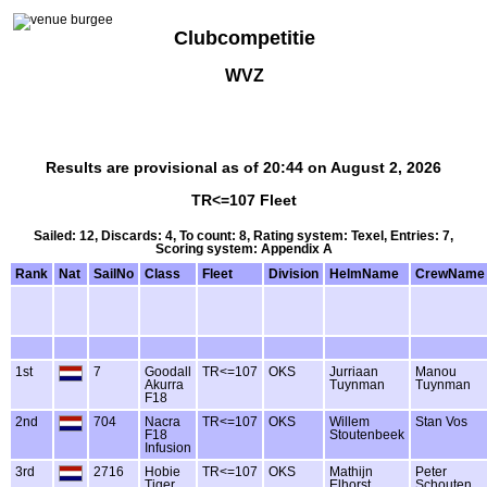
Clubcompetitie
WVZ
Results are provisional as of 20:44 on August 2, 2026
TR<=107 Fleet
Sailed: 12, Discards: 4, To count: 8, Rating system: Texel, Entries: 7,
Scoring system: Appendix A
Rank
Nat
SailNo
Class
Fleet
Division
HelmName
CrewName
1st
7
Goodall
TR<=107
OKS
Jurriaan
Manou
Akurra
Tuynman
Tuynman
F18
2nd
704
Nacra
TR<=107
OKS
Willem
Stan Vos
F18
Stoutenbeek
Infusion
3rd
2716
Hobie
TR<=107
OKS
Mathijn
Peter
Tiger
Elhorst
Schouten