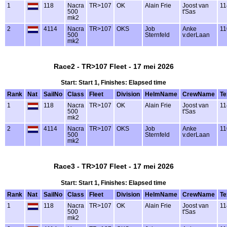
1
118
Nacra
TR>107
OK
Alain Frie
Joost van
11
500
t'Sas
mk2
2
4114
Nacra
TR>107
OKS
Job
Anke
11
500
Sternfeld
v.derLaan
mk2
Race2 - TR>107 Fleet - 17 mei 2026
Start: Start 1, Finishes: Elapsed time
Rank
Nat
SailNo
Class
Fleet
Division
HelmName
CrewName
Te
1
118
Nacra
TR>107
OK
Alain Frie
Joost van
11
500
t'Sas
mk2
2
4114
Nacra
TR>107
OKS
Job
Anke
11
500
Sternfeld
v.derLaan
mk2
Race3 - TR>107 Fleet - 17 mei 2026
Start: Start 1, Finishes: Elapsed time
Rank
Nat
SailNo
Class
Fleet
Division
HelmName
CrewName
Te
1
118
Nacra
TR>107
OK
Alain Frie
Joost van
11
500
t'Sas
mk2