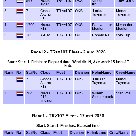
2
567
Hobie
TR<=107
OKS
Vincent
Tony Mells
Tiger
Kruijt
3
7
Goodall
TR<=107
OKS
Jurriaan
Manou
Akurra
Tuynman
Tuynman
F18
4
1799
Nacra
TR<=107
OKS
Bart van der
M van der
F18
Meulen
Meulen
5
105
A-Cat
TR<=107
OK
Ronald Paul
solo 1up
Race12 - TR<=107 Fleet - 2 aug.2026
Start: Start 1, Finishes: Elapsed time, Wind dir: N, Ave wind: 15 knts-17
knts
Rank
Nat
SailNo
Class
Fleet
Division
HelmName
CrewName
1
7
Goodall
TR<=107
OKS
Jurriaan
Manou
Akurra
Tuynman
Tuynman
F18
2
704
Nacra
TR<=107
OKS
Willem
Stan Vos
F18
Stoutenbeek
Infusion
Race1 - TR>107 Fleet - 17 mei 2026
Start: Start 1, Finishes: Elapsed time
Rank
Nat
SailNo
Class
Fleet
Division
HelmName
CrewName
Te