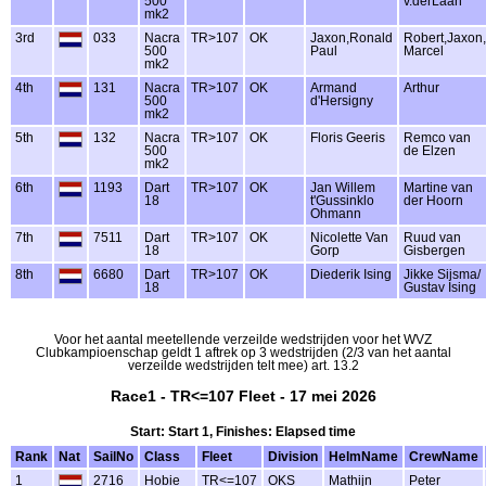
500
v.derLaan
mk2
3rd
033
Nacra
TR>107
OK
Jaxon,Ronald
Robert,Jaxon,
500
Paul
Marcel
mk2
4th
131
Nacra
TR>107
OK
Armand
Arthur
500
d'Hersigny
mk2
5th
132
Nacra
TR>107
OK
Floris Geeris
Remco van
500
de Elzen
mk2
6th
1193
Dart
TR>107
OK
Jan Willem
Martine van
18
t'Gussinklo
der Hoorn
Ohmann
7th
7511
Dart
TR>107
OK
Nicolette Van
Ruud van
18
Gorp
Gisbergen
8th
6680
Dart
TR>107
OK
Diederik Ising
Jikke Sijsma/
18
Gustav Ising
Voor het aantal meetellende verzeilde wedstrijden voor het WVZ
Clubkampioenschap geldt 1 aftrek op 3 wedstrijden (2/3 van het aantal
verzeilde wedstrijden telt mee) art. 13.2
Race1 - TR<=107 Fleet - 17 mei 2026
Start: Start 1, Finishes: Elapsed time
Rank
Nat
SailNo
Class
Fleet
Division
HelmName
CrewName
1
2716
Hobie
TR<=107
OKS
Mathijn
Peter