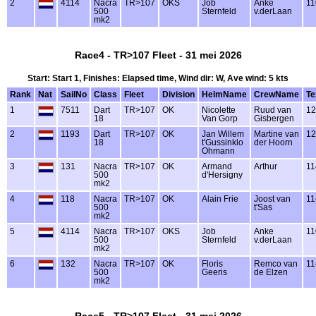
2
4114
Nacra
TR>107
OKS
Job
Anke
11
500
Sternfeld
v.derLaan
mk2
Race4 - TR>107 Fleet - 31 mei 2026
Start: Start 1, Finishes: Elapsed time, Wind dir: W, Ave wind: 5 kts
Rank
Nat
SailNo
Class
Fleet
Division
HelmName
CrewName
Te
1
7511
Dart
TR>107
OK
Nicolette
Ruud van
12
18
Van Gorp
Gisbergen
2
1193
Dart
TR>107
OK
Jan Willem
Martine van
12
18
t'Gussinklo
der Hoorn
Ohmann
3
131
Nacra
TR>107
OK
Armand
Arthur
11
500
d'Hersigny
mk2
4
118
Nacra
TR>107
OK
Alain Frie
Joost van
11
500
t'Sas
mk2
5
4114
Nacra
TR>107
OKS
Job
Anke
11
500
Sternfeld
v.derLaan
mk2
6
132
Nacra
TR>107
OK
Floris
Remco van
11
500
Geeris
de Elzen
mk2