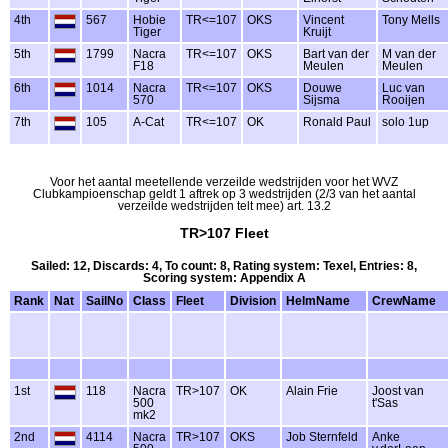
4th
567
Hobie
TR<=107
OKS
Vincent
Tony Mells
Tiger
Kruijt
5th
1799
Nacra
TR<=107
OKS
Bart van der
M van der
F18
Meulen
Meulen
6th
1014
Nacra
TR<=107
OKS
Douwe
Luc van
570
Sijsma
Rooijen
7th
105
A-Cat
TR<=107
OK
Ronald Paul
solo 1up
Voor het aantal meetellende verzeilde wedstrijden voor het WVZ
Clubkampioenschap geldt 1 aftrek op 3 wedstrijden (2/3 van het aantal
verzeilde wedstrijden telt mee) art. 13.2
TR>107 Fleet
Sailed: 12, Discards: 4, To count: 8, Rating system: Texel, Entries: 8,
Scoring system: Appendix A
Rank
Nat
SailNo
Class
Fleet
Division
HelmName
CrewName
1st
118
Nacra
TR>107
OK
Alain Frie
Joost van
500
t'Sas
mk2
2nd
4114
Nacra
TR>107
OKS
Job Sternfeld
Anke