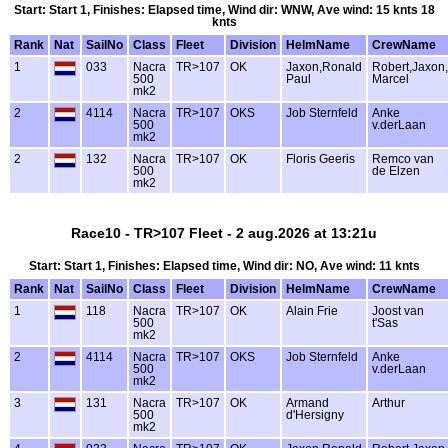
Start: Start 1, Finishes: Elapsed time, Wind dir: WNW, Ave wind: 15 knts 18
knts
Rank
Nat
SailNo
Class
Fleet
Division
HelmName
CrewName
1
033
Nacra
TR>107
OK
Jaxon,Ronald
Robert,Jaxon,
500
Paul
Marcel
mk2
2
4114
Nacra
TR>107
OKS
Job Sternfeld
Anke
500
v.derLaan
mk2
2
132
Nacra
TR>107
OK
Floris Geeris
Remco van
500
de Elzen
mk2
Race10 - TR>107 Fleet - 2 aug.2026 at 13:21u
Start: Start 1, Finishes: Elapsed time, Wind dir: NO, Ave wind: 11 knts
Rank
Nat
SailNo
Class
Fleet
Division
HelmName
CrewName
1
118
Nacra
TR>107
OK
Alain Frie
Joost van
500
t'Sas
mk2
2
4114
Nacra
TR>107
OKS
Job Sternfeld
Anke
500
v.derLaan
mk2
3
131
Nacra
TR>107
OK
Armand
Arthur
500
d'Hersigny
mk2