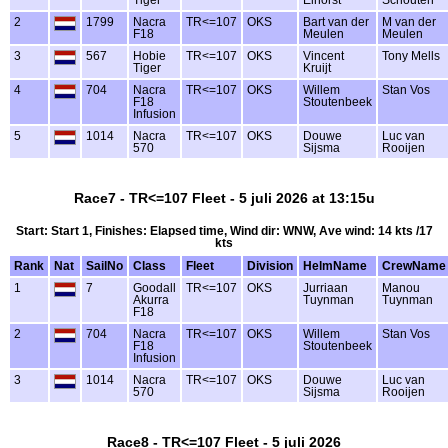
2
1799
Nacra
TR<=107
OKS
Bart van der
M van der
F18
Meulen
Meulen
3
567
Hobie
TR<=107
OKS
Vincent
Tony Mells
Tiger
Kruijt
4
704
Nacra
TR<=107
OKS
Willem
Stan Vos
F18
Stoutenbeek
Infusion
5
1014
Nacra
TR<=107
OKS
Douwe
Luc van
570
Sijsma
Rooijen
Race7 - TR<=107 Fleet - 5 juli 2026 at 13:15u
Start: Start 1, Finishes: Elapsed time, Wind dir: WNW, Ave wind: 14 kts /17
kts
Rank
Nat
SailNo
Class
Fleet
Division
HelmName
CrewName
1
7
Goodall
TR<=107
OKS
Jurriaan
Manou
Akurra
Tuynman
Tuynman
F18
2
704
Nacra
TR<=107
OKS
Willem
Stan Vos
F18
Stoutenbeek
Infusion
3
1014
Nacra
TR<=107
OKS
Douwe
Luc van
570
Sijsma
Rooijen
Race8 - TR<=107 Fleet - 5 juli 2026