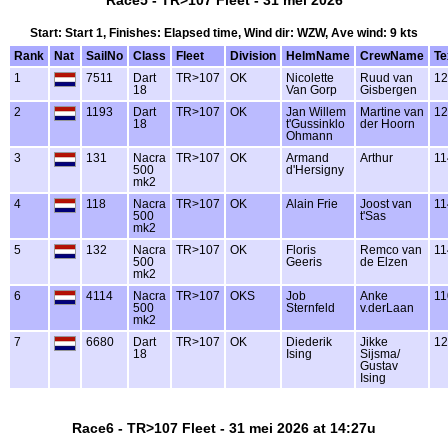
Race5 - TR>107 Fleet - 31 mei 2026
Start: Start 1, Finishes: Elapsed time, Wind dir: WZW, Ave wind: 9 kts
Rank
Nat
SailNo
Class
Fleet
Division
HelmName
CrewName
Te
1
7511
Dart
TR>107
OK
Nicolette
Ruud van
12
18
Van Gorp
Gisbergen
2
1193
Dart
TR>107
OK
Jan Willem
Martine van
12
18
t'Gussinklo
der Hoorn
Ohmann
3
131
Nacra
TR>107
OK
Armand
Arthur
11
500
d'Hersigny
mk2
4
118
Nacra
TR>107
OK
Alain Frie
Joost van
11
500
t'Sas
mk2
5
132
Nacra
TR>107
OK
Floris
Remco van
11
500
Geeris
de Elzen
mk2
6
4114
Nacra
TR>107
OKS
Job
Anke
11
500
Sternfeld
v.derLaan
mk2
7
6680
Dart
TR>107
OK
Diederik
Jikke
12
18
Ising
Sijsma/
Gustav
Ising
Race6 - TR>107 Fleet - 31 mei 2026 at 14:27u