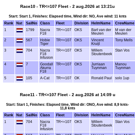
Race10 - TR<=107 Fleet - 2 aug.2026 at 13:21u
Start: Start 1, Finishes: Elapsed time, Wind dir: NO, Ave wind: 11 knts
Rank
Nat
SailNo
Class
Fleet
Division
HelmName
CrewName
1
1799
Nacra
TR<=107
OKS
Bart van der
M van der
F18
Meulen
Meulen
2
567
Hobie
TR<=107
OKS
Vincent
Tony Mells
Tiger
Kruijt
3
704
Nacra
TR<=107
OKS
Willem
Stan Vos
F18
Stoutenbeek
Infusion
4
7
Goodall
TR<=107
OKS
Jurriaan
Manou
Akurra
Tuynman
Tuynman
F18
5
105
A-Cat
TR<=107
OK
Ronald Paul
solo 1up
Race11 - TR<=107 Fleet - 2 aug.2026 at 14:09 u
Start: Start 1, Finishes: Elapsed time, Wind dir: ONO, Ave wind: 8,9 knts-
11,8 knts
Rank
Nat
SailNo
Class
Fleet
Division
HelmName
CrewName
1
704
Nacra
TR<=107
OKS
Willem
Stan Vos
F18
Stoutenbeek
Infusion