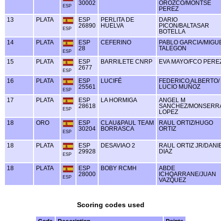
30002
OROZCO/MONTSE
ESP
PEREZ
13
PLATA
ESP
PERLITA DE
DARIO
26890
HUELVA
PICON/BALTASAR
ESP
BOTELLA
14
PLATA
ESP
CEFERINO
PABLO GARCIA/MIGU
28
TALEGON
ESP
15
PLATA
ESP
BARRILETE CNRP
EVA MAYO/FCO PERE
2677
ESP
16
PLATA
ESP
LUCIFÉ
FEDERICO ALBERTO/
25561
LUCIO MUÑOZ
ESP
17
PLATA
ESP
LA HORMIGA
ANGEL M
28618
SANCHEZ/MONSERR
ESP
LOPEZ
18
ORO
ESP
CLAU&PAUL TEAM
RAUL ORTIZ/HUGO
30204
BORRASCA
ORTIZ
ESP
18
PLATA
ESP
DESAVIAO 2
RAUL ORTIZ JR/DANI
29928
DIAZ
ESP
18
PLATA
ESP
BOBY RCMH
ABDE
28000
ICHQARRANE/JUAN
ESP
VAZQUEZ
Scoring codes used