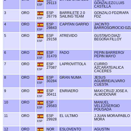
29113
GONZALEZ/J.LUIS
ESP
CASTILLA
3
ORO
ESP
BARRILETE 2.0
GONZALO FDZ/RAFA
26776
SAILING TEAM
FDZ
ESP
4
ORO
ESP
CAPITAN GARFIO
JACINTO
29843
BARROSO/ROCIO GZ
ESP
5
ORO
ESP
ATREVIDO
GUSTAVO DIAZ/
29158
BEGOÑA FILLOY
ESP
6
ORO
ESP
FADO
PEPIN BARRERO/
31470
PEPIN MAYO
ESP
7
ORO
ESP
LAPROVITTOLA
CURRO
27087
AZCARATE/ALICA
ESP
CACERES
8
ORO
ESP
GRAN NUMA
JESUS
30284
AGUIRRE/ALVARO
ESP
CUESTA
9
ORO
ESP
ENRIAERO
MAXI CRUZ/ JOSE A.
30411
ALMODOVAR
ESP
10
ORO
ESP
MANUEL
29583
VELEZ/SERGIO
ESP
POUSADA
11
ORO
ESP
EL ULTIMO
J.JUAN MORA/PABLO
29928
MORA
ESP
12
ORO
NOR
ESLOVENTO
AGUSTIN