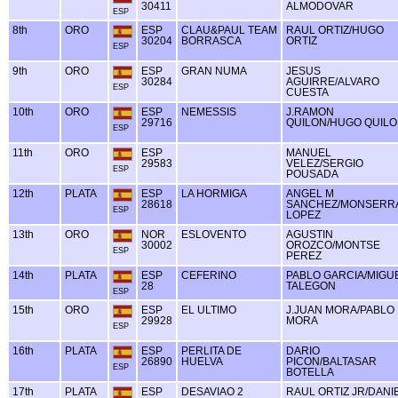
30411
ALMODOVAR
ESP
8th
ORO
ESP
CLAU&PAUL TEAM
RAUL ORTIZ/HUGO
30204
BORRASCA
ORTIZ
ESP
9th
ORO
ESP
GRAN NUMA
JESUS
30284
AGUIRRE/ALVARO
ESP
CUESTA
10th
ORO
ESP
NEMESSIS
J.RAMON
29716
QUILON/HUGO QUIL
ESP
11th
ORO
ESP
MANUEL
29583
VELEZ/SERGIO
ESP
POUSADA
12th
PLATA
ESP
LA HORMIGA
ANGEL M
28618
SANCHEZ/MONSERR
ESP
LOPEZ
13th
ORO
NOR
ESLOVENTO
AGUSTIN
30002
OROZCO/MONTSE
ESP
PEREZ
14th
PLATA
ESP
CEFERINO
PABLO GARCIA/MIGU
28
TALEGON
ESP
15th
ORO
ESP
EL ULTIMO
J.JUAN MORA/PABLO
29928
MORA
ESP
16th
PLATA
ESP
PERLITA DE
DARIO
26890
HUELVA
PICON/BALTASAR
ESP
BOTELLA
17th
PLATA
ESP
DESAVIAO 2
RAUL ORTIZ JR/DANI