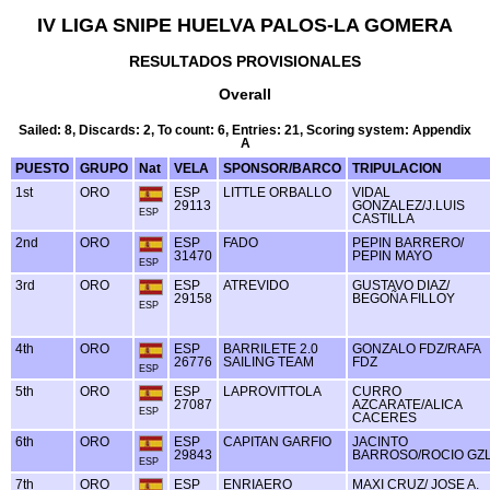
IV LIGA SNIPE HUELVA PALOS-LA GOMERA
RESULTADOS PROVISIONALES
Overall
Sailed: 8, Discards: 2, To count: 6, Entries: 21, Scoring system: Appendix
A
PUESTO
GRUPO
Nat
VELA
SPONSOR/BARCO
TRIPULACION
1st
ORO
ESP
LITTLE ORBALLO
VIDAL
29113
GONZALEZ/J.LUIS
ESP
CASTILLA
2nd
ORO
ESP
FADO
PEPIN BARRERO/
31470
PEPIN MAYO
ESP
3rd
ORO
ESP
ATREVIDO
GUSTAVO DIAZ/
29158
BEGOÑA FILLOY
ESP
4th
ORO
ESP
BARRILETE 2.0
GONZALO FDZ/RAFA
26776
SAILING TEAM
FDZ
ESP
5th
ORO
ESP
LAPROVITTOLA
CURRO
27087
AZCARATE/ALICA
ESP
CACERES
6th
ORO
ESP
CAPITAN GARFIO
JACINTO
29843
BARROSO/ROCIO GZ
ESP
7th
ORO
ESP
ENRIAERO
MAXI CRUZ/ JOSE A.