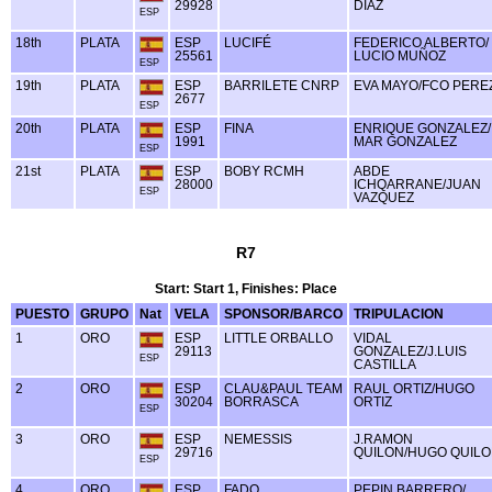
29928
DIAZ
ESP
18th
PLATA
ESP
LUCIFÉ
FEDERICO ALBERTO/
25561
LUCIO MUÑOZ
ESP
19th
PLATA
ESP
BARRILETE CNRP
EVA MAYO/FCO PERE
2677
ESP
20th
PLATA
ESP
FINA
ENRIQUE GONZALEZ/
1991
MAR GONZALEZ
ESP
21st
PLATA
ESP
BOBY RCMH
ABDE
28000
ICHQARRANE/JUAN
ESP
VAZQUEZ
R7
Start: Start 1, Finishes: Place
PUESTO
GRUPO
Nat
VELA
SPONSOR/BARCO
TRIPULACION
1
ORO
ESP
LITTLE ORBALLO
VIDAL
29113
GONZALEZ/J.LUIS
ESP
CASTILLA
2
ORO
ESP
CLAU&PAUL TEAM
RAUL ORTIZ/HUGO
30204
BORRASCA
ORTIZ
ESP
3
ORO
ESP
NEMESSIS
J.RAMON
29716
QUILON/HUGO QUIL
ESP
4
ORO
ESP
FADO
PEPIN BARRERO/