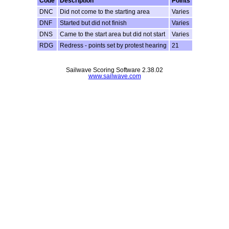
Code
Description
Points
DNC
Did not come to the starting area
Varies
DNF
Started but did not finish
Varies
DNS
Came to the start area but did not start
Varies
RDG
Redress - points set by protest hearing
21
Sailwave Scoring Software 2.38.02
www.sailwave.com