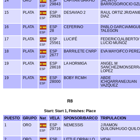
14
ORO
ESP
CAPITAN GARFIO
JACINTO
29843
BARROSO/ROCIO GZ
ESP
15
PLATA
ESP
DESAVIAO 2
RAUL ORTIZ JR/DANI
29928
DIAZ
ESP
16
PLATA
ESP
CEFERINO
PABLO GARCIA/MIGU
28
TALEGON
ESP
17
PLATA
ESP
LUCIFÉ
FEDERICO ALBERTO/
25561
LUCIO MUÑOZ
ESP
18
PLATA
ESP
BARRILETE CNRP
EVA MAYO/FCO PERE
2677
ESP
19
PLATA
ESP
LA HORMIGA
ANGEL M
28618
SANCHEZ/MONSERR
ESP
LOPEZ
19
PLATA
ESP
BOBY RCMH
ABDE
28000
ICHQARRANE/JUAN
ESP
VAZQUEZ
R8
Start: Start 1, Finishes: Place
PUESTO
GRUPO
Nat
VELA
SPONSOR/BARCO
TRIPULACION
1
ORO
ESP
NEMESSIS
J.RAMON
29716
QUILON/HUGO QUIL
ESP
2
ORO
ESP
LITTLE ORBALLO
VIDAL