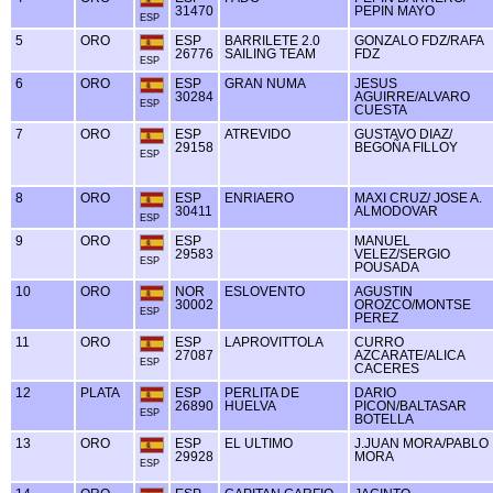
31470
PEPIN MAYO
ESP
5
ORO
ESP
BARRILETE 2.0
GONZALO FDZ/RAFA
26776
SAILING TEAM
FDZ
ESP
6
ORO
ESP
GRAN NUMA
JESUS
30284
AGUIRRE/ALVARO
ESP
CUESTA
7
ORO
ESP
ATREVIDO
GUSTAVO DIAZ/
29158
BEGOÑA FILLOY
ESP
8
ORO
ESP
ENRIAERO
MAXI CRUZ/ JOSE A.
30411
ALMODOVAR
ESP
9
ORO
ESP
MANUEL
29583
VELEZ/SERGIO
ESP
POUSADA
10
ORO
NOR
ESLOVENTO
AGUSTIN
30002
OROZCO/MONTSE
ESP
PEREZ
11
ORO
ESP
LAPROVITTOLA
CURRO
27087
AZCARATE/ALICA
ESP
CACERES
12
PLATA
ESP
PERLITA DE
DARIO
26890
HUELVA
PICON/BALTASAR
ESP
BOTELLA
13
ORO
ESP
EL ULTIMO
J.JUAN MORA/PABLO
29928
MORA
ESP