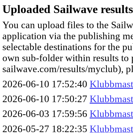
Uploaded Sailwave results
You can upload files to the Sail
application via the publishing me
selectable destinations for the p
own sub-folder within results to p
sailwave.com/results/myclub), p
2026-06-10 17:52:40
Klubbmast
2026-06-10 17:50:27
Klubbmast
2026-06-03 17:59:56
Klubbmast
2026-05-27 18:22:35
Klubbmast