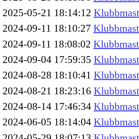
2025-05-21 18:14:12
Klubbmast
2024-09-11 18:10:27
Klubbmas
2024-09-11 18:08:02
Klubbmast
2024-09-04 17:59:35
Klubbmast
2024-08-28 18:10:41
Klubbmas
2024-08-21 18:23:16
Klubbmast
2024-08-14 17:46:34
Klubbmast
2024-06-05 18:14:04
Klubbmas
2024-05-29 18:07:13
Klubbmast