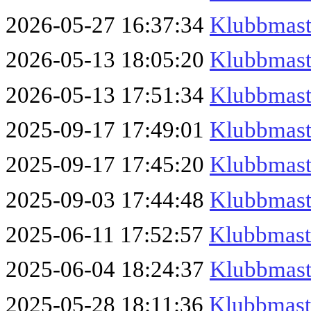
2026-05-27 16:37:34
Klubbmast
2026-05-13 18:05:20
Klubbmast
2026-05-13 17:51:34
Klubbmast
2025-09-17 17:49:01
Klubbmast
2025-09-17 17:45:20
Klubbmas
2025-09-03 17:44:48
Klubbmast
2025-06-11 17:52:57
Klubbmast
2025-06-04 18:24:37
Klubbmast
2025-05-28 18:11:36
Klubbmast