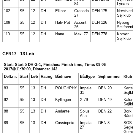
84
Lynæs
102
S5
12
DH
Ellinor
Granada
DEN 175
Næstved
27
Sejlklub
109
S5
12
DH
Halv Pot
Accent
DEN 126
Nyborg
26
Sejlforen
110
S5
12
DH
Nana
Maxi 77
DEN 778
Korsør
Sejlklub
CFR17 - 13 Løb
Start: Start 5 DH Gr1, Finishes: Finish time, Time: 09-06-
2017@11:30:00, Distance: 142
Delt.nr.
Start
Løb
Rating
Bådnavn
Bådtype
Sejlnummer
Klub
83
S5
13
DH
ROUGHPHY
Impala
DEN 20
Kert
31
Sejlk
92
S5
13
DH
Kyllingen
X-79
DEN 49
Kalu
Sejlk
88
S5
13
DH
Andante
Solus
DEN 22
Bork
Alta
Både
89
S5
13
DH
Cassiopeia
Impala
DEN 8
SGS 
27
Segle
Geme