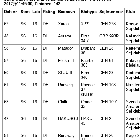
2017@11:45:00, Distance: 142
Delt.nr.
Start
Løb
Rating
Bådnavn
Bådtype
Sejlnummer
Klub
62
S6
16
DH
Xarah
X-99
DEN 228
Korsør
Sejlklu
48
S6
16
DH
Astarte
First
GBR 993R
Kalund
34.7
Sejlklu
58
S6
16
DH
Matador
Drabant
DEN 28
Kertem
38
Sejlklu
57
S6
16
DH
Flicka III
Faurby
DEN 64
Kaløvig
363
Bådela
59
S6
16
DH
SI-JU II
Elan
DEN 23
Kertem
340
Sejlklu
61
S6
16
DH
Ranveig
Ravage
DEN 108
Næstv
37
Sejlklu
cruiser
63
S6
16
DH
Chilli
Comet
DEN 1091
Svendb
33
Amatør
Sejlklu
42
S6
16
DH
HAKUSGU
HAKU
DEN 2
Svendb
43
Amatør
Sejlklu
51
S6
16
DH
Runaway
Banner
DEN 20
Køge Se