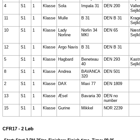
4
S1
1
Klasse
Sola
Impala 31
DEN 200
Vall
Sejlk
11
S1
1
Klasse
Mulle
B 31
DEN B 31
Krag
Sejlk
10
S1
1
Klasse
Lady
Norlin 34
DEN 65
Næst
Norline
MKI
Sejlk
12
S1
1
Klasse
Argo Navis
B 31
DEN B 31
5
S1
1
Klasse
Hagbard
Beneteau
DEN 293
Kast
40
Sejlk
8
S1
1
Klasse
Andrea
BAVANCA
DEN 501
320
2
S1
1
Klasse
DAX
Maxi 77
DEN 1809
13
S1
1
Klasse
Æsel
Bavaria 30
DEN no
number
15
S1
1
Klasse
Gurine
Mikkel
NOR 2239
CFR17 - 2 Løb