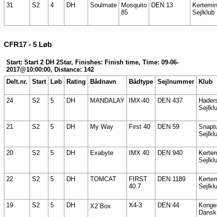
31
S2
4
DH
Soulmate
Mosquito
DEN 13
Kertemi
85
Sejlklub
CFR17 - 5 Løb
Start: Start 2 DH 2Star, Finishes: Finish time, Time: 09-06-
2017@10:00:00, Distance: 142
Delt.nr.
Start
Løb
Rating
Bådnavn
Bådtype
Sejlnummer
Klub
24
S2
5
DH
MANDALAY
IMX-40
DEN 437
Hader
Sejlkl
21
S2
5
DH
My Way
First 40
DEN 59
Snapt
Sejlkl
20
S2
5
DH
Exabyte
IMX 40
DEN 940
Kerte
Sejlkl
22
S2
5
DH
TOMCAT
FIRST
DEN 1189
Kerte
40.7
Sejlkl
19
S2
5
DH
X4-3
DEN 44
Kongel
X2´Box
Dansk