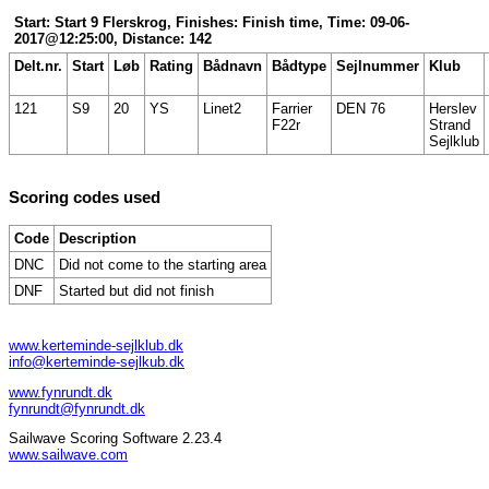
Start: Start 9 Flerskrog, Finishes: Finish time, Time: 09-06-
2017@12:25:00, Distance: 142
Delt.nr.
Start
Løb
Rating
Bådnavn
Bådtype
Sejlnummer
Klub
121
S9
20
YS
Linet2
Farrier
DEN 76
Herslev
F22r
Strand
Sejlklub
Scoring codes used
Code
Description
DNC
Did not come to the starting area
DNF
Started but did not finish
www.kerteminde-sejlklub.dk
info@kerteminde-sejlkub.dk
www.fynrundt.dk
fynrundt@fynrundt.dk
Sailwave Scoring Software 2.23.4
www.sailwave.com