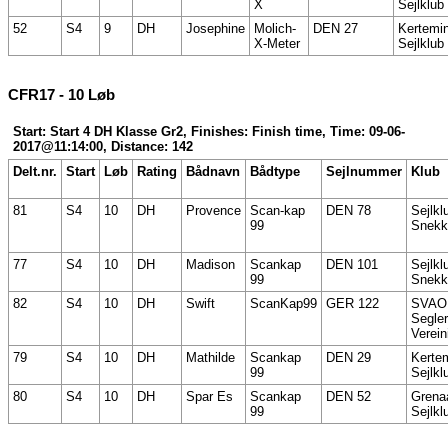
X
Sejlklub
52
S4
9
DH
Josephine
Molich-
DEN 27
Kertemi
X-Meter
Sejlklub
CFR17 - 10 Løb
Start: Start 4 DH Klasse Gr2, Finishes: Finish time, Time: 09-06-
2017@11:14:00, Distance: 142
Delt.nr.
Start
Løb
Rating
Bådnavn
Bådtype
Sejlnummer
Klub
81
S4
10
DH
Provence
Scan-kap
DEN 78
Sejlkl
99
Snekk
77
S4
10
DH
Madison
Scankap
DEN 101
Sejlkl
99
Snekk
82
S4
10
DH
Swift
ScanKap99
GER 122
SVAO
Segler
Verein
79
S4
10
DH
Mathilde
Scankap
DEN 29
Kerte
99
Sejlkl
80
S4
10
DH
Spar Es
Scankap
DEN 52
Grena
99
Sejlkl