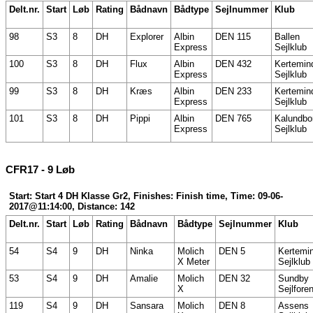
Delt.nr.
Start
Løb
Rating
Bådnavn
Bådtype
Sejlnummer
Klub
98
S3
8
DH
Explorer
Albin
DEN 115
Ballen
Express
Sejlklub
100
S3
8
DH
Flux
Albin
DEN 432
Kertemin
Express
Sejlklub
99
S3
8
DH
Kræs
Albin
DEN 233
Kertemin
Express
Sejlklub
101
S3
8
DH
Pippi
Albin
DEN 765
Kalundbo
Express
Sejlklub
CFR17 - 9 Løb
Start: Start 4 DH Klasse Gr2, Finishes: Finish time, Time: 09-06-
2017@11:14:00, Distance: 142
Delt.nr.
Start
Løb
Rating
Bådnavn
Bådtype
Sejlnummer
Klub
54
S4
9
DH
Ninka
Molich
DEN 5
Kertemi
X Meter
Sejlklub
53
S4
9
DH
Amalie
Molich
DEN 32
Sundby
X
Sejlfore
119
S4
9
DH
Sansara
Molich
DEN 8
Assens