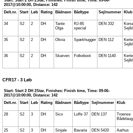
Start: Start 2 DH 2Star, Finishes: Finish time, Time: 09-06-
2017@10:00:00, Distance: 142
Delt.nr.
Start
Løb
Rating
Bådnavn
Bådtype
Sejlnummer
Klub
34
S2
2
DH
Tante
RJ-85
DEN 332
Kors
Olga
special
Sejlk
35
S2
2
DH
Olivia
Spækhugger
DEN 112
Kert
Sejlk
36
S2
2
DH
Skarven
Folkeboot
DEN 1140
Kert
Sejlk
CFR17 - 3 Løb
Start: Start 2 DH 2Star, Finishes: Finish time, Time: 09-06-
2017@10:00:00, Distance: 142
Delt.nr.
Start
Løb
Rating
Bådnavn
Bådtype
Sejlnummer
Klub
28
S2
3
DH
Sico
Luffe 37
DEN 137
Troense
Bådelaug
25
S2
3
DH
Sinjale
Bavaria
DEN 5420
Aarhus