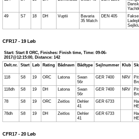
Dansk
Yacht
49
S7
18
DH
Vuptii
Bavaria
DEN 405
Fakse
35 Match
Ladep
Sejlkl
CFR17 - 19 Løb
Start: Start 8 ORC, Finishes: Finish time, Time: 09-06-
2017@12:15:00, Distance: 142
Delt.nr.
Start
Løb
Rating
Bådnavn
Bådtype
Sejlnummer
Klub
Sk
118
S8
19
ORC
Latona
Swan
GER 7400
NRV
Pit
56r
Br
118dh
S8
19
DH
Latona
Swan
GER 7400
NRV
Pit
56r
Br
78
S8
19
ORC
Zeitlos
Dehler
GER 6733
Ha
41
HE
78dh
S8
19
DH
Zeitlos
Dehler
GER 6733
Ha
41
HE
CFR17 - 20 Løb