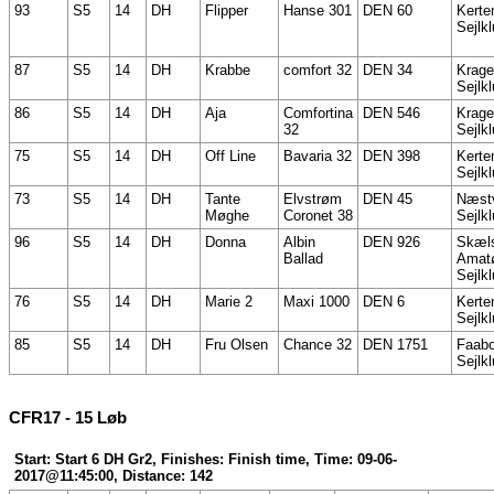
93
S5
14
DH
Flipper
Hanse 301
DEN 60
Kerte
Sejlk
87
S5
14
DH
Krabbe
comfort 32
DEN 34
Krag
Sejlk
86
S5
14
DH
Aja
Comfortina
DEN 546
Krag
32
Sejlk
75
S5
14
DH
Off Line
Bavaria 32
DEN 398
Kerte
Sejlk
73
S5
14
DH
Tante
Elvstrøm
DEN 45
Næst
Møghe
Coronet 38
Sejlk
96
S5
14
DH
Donna
Albin
DEN 926
Skæl
Ballad
Amatø
Sejlk
76
S5
14
DH
Marie 2
Maxi 1000
DEN 6
Kerte
Sejlk
85
S5
14
DH
Fru Olsen
Chance 32
DEN 1751
Faabo
Sejlk
CFR17 - 15 Løb
Start: Start 6 DH Gr2, Finishes: Finish time, Time: 09-06-
2017@11:45:00, Distance: 142