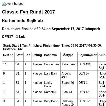
Classic Fyn Rundt 2017
Kerteminde Sejlklub
Results are final as of 0:34 on September 17, 2017 løbopdelt
CFR17 - 1 Løb
Start: Start 1 Tur, Finishes: Finish time, Time: 09-06-2017@09:30:00,
Distance: 142
Delt.nr.
Start
Løb
Rating
Bådnavn
Bådtype
Sejlnummer
Klub
14
S1
1
Klasse
Concurbine
Katamaran
DEN XX
Kert
Sejlk
9
S1
1
Klasse
Eala Ban
Arcona
DEN 57
Hors
499
Sejlk
1
S1
1
Klasse
Lucky
Saare 46
DEN 1
Sejlk
Dane
CC
Snek
7
S1
1
Klasse
Rametiki
Elan 431
DEN 431
Kert
Sejlk
3
S1
1
Klasse
BengBeng
Hallberg
DEN 191
Drag
Rassy 34
Sejlk