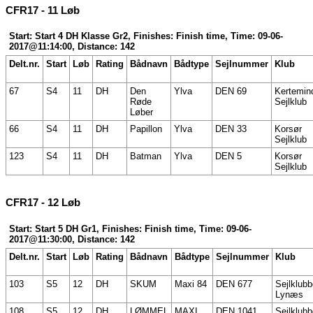
CFR17 - 11 Løb
Start: Start 4 DH Klasse Gr2, Finishes: Finish time, Time: 09-06-
2017@11:14:00, Distance: 142
Delt.nr.
Start
Løb
Rating
Bådnavn
Bådtype
Sejlnummer
Klub
67
S4
11
DH
Den
Ylva
DEN 69
Kertemin
Røde
Sejlklub
Løber
66
S4
11
DH
Papillon
Ylva
DEN 33
Korsør
Sejlklub
123
S4
11
DH
Batman
Ylva
DEN 5
Korsør
Sejlklub
CFR17 - 12 Løb
Start: Start 5 DH Gr1, Finishes: Finish time, Time: 09-06-
2017@11:30:00, Distance: 142
Delt.nr.
Start
Løb
Rating
Bådnavn
Bådtype
Sejlnummer
Klub
103
S5
12
DH
SKUM
Maxi 84
DEN 677
Sejlklub
Lynæs
108
S5
12
DH
LØMMEL
MAXI
DEN 1041
Sejlklub