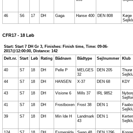
46
S6
17
DH
Gaga
Hanse 400
DEN 808
Køge
Sejlkl
CFR17 - 18 Løb
Start: Start 7 DH Gr 3, Finishes: Finish time, Time: 09-06-
2017@12:00:00, Distance: 142
Delt.nr.
Start
Løb
Rating
Bådnavn
Bådtype
Sejlnummer
Klub
40
S7
18
DH
Pelle P
MELGES
DEN 205
Thurø
32
Sejlkl
44
S7
18
DH
HANSEN
X-37
DEN 68
KDY
43
S7
18
DH
Visione 6
Mills 37
IRL 9852
Nybor
Sejlfo
41
S7
18
DH
Frostboxen
Frost 38
DEN 1
Faabo
Sejlkl
39
S7
18
DH
Min Ide H
Landmark
DEN 1
Kerte
43
Sejlkl
124
S7
18
DH
Esmeralda
Swan 48
DEN 1296
Konge