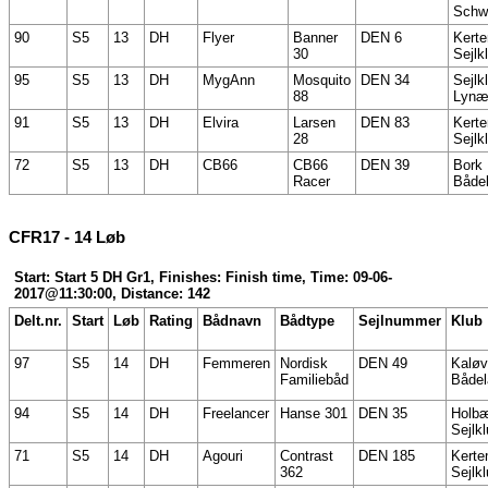
Schw
90
S5
13
DH
Flyer
Banner
DEN 6
Kert
30
Sejlk
95
S5
13
DH
MygAnn
Mosquito
DEN 34
Sejlk
88
Lynæ
91
S5
13
DH
Elvira
Larsen
DEN 83
Kert
28
Sejlk
72
S5
13
DH
CB66
CB66
DEN 39
Bork
Racer
Både
CFR17 - 14 Løb
Start: Start 5 DH Gr1, Finishes: Finish time, Time: 09-06-
2017@11:30:00, Distance: 142
Delt.nr.
Start
Løb
Rating
Bådnavn
Bådtype
Sejlnummer
Klub
97
S5
14
DH
Femmeren
Nordisk
DEN 49
Kaløv
Familiebåd
Bådel
94
S5
14
DH
Freelancer
Hanse 301
DEN 35
Holb
Sejlk
71
S5
14
DH
Agouri
Contrast
DEN 185
Kerte
362
Sejlk