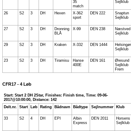
35
Sejlklub
match
26
S2
3
DH
Hexen
X-362
DEN 222
Snaptun
sport
Sejlklub
27
S2
3
DH
Dronning
X-99
DEN 238
Næstved
BLÅ
Sejlklub
29
S2
3
DH
Kraken
X-332
DEN 1444
Helsingør
Sejlklub
23
S2
3
DH
Tiramisu
Hanse
DEN 161
Øresund
400E
Sejlklub
Frem
CFR17 - 4 Løb
Start: Start 2 DH 2Star, Finishes: Finish time, Time: 09-06-
2017@10:00:00, Distance: 142
Delt.nr.
Start
Løb
Rating
Bådnavn
Bådtype
Sejlnummer
Klub
33
S2
4
DH
EPI
Albin
DEN 2011
Horsens
Express
Sejlklub