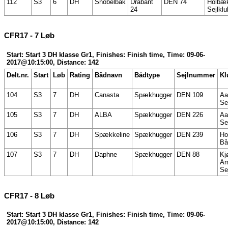
112
S3
6
DH
Snobelbak
Drabant
DEN 74
Holbæ
24
Sejlklu
CFR17 - 7 Løb
Start: Start 3 DH klasse Gr1, Finishes: Finish time, Time: 09-06-
2017@10:15:00, Distance: 142
Delt.nr.
Start
Løb
Rating
Bådnavn
Bådtype
Sejlnummer
Kl
104
S3
7
DH
Canasta
Spækhugger
DEN 109
Aa
Se
105
S3
7
DH
ALBA
Spækhugger
DEN 226
Aa
Se
106
S3
7
DH
Spækkeline
Spækhugger
DEN 239
Ho
Bå
107
S3
7
DH
Daphne
Spækhugger
DEN 88
Kj
Am
Se
CFR17 - 8 Løb
Start: Start 3 DH klasse Gr1, Finishes: Finish time, Time: 09-06-
2017@10:15:00, Distance: 142