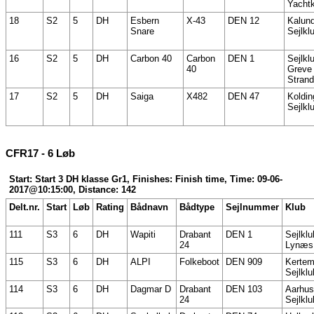
Yachtk
18
S2
5
DH
Esbern
X-43
DEN 12
Kalun
Snare
Sejlkl
16
S2
5
DH
Carbon 40
Carbon
DEN 1
Sejlkl
40
Greve
Strand
17
S2
5
DH
Saiga
X482
DEN 47
Koldin
Sejlkl
CFR17 - 6 Løb
Start: Start 3 DH klasse Gr1, Finishes: Finish time, Time: 09-06-
2017@10:15:00, Distance: 142
Delt.nr.
Start
Løb
Rating
Bådnavn
Bådtype
Sejlnummer
Klub
111
S3
6
DH
Wapiti
Drabant
DEN 1
Sejlkl
24
Lynæs
115
S3
6
DH
ALPI
Folkeboot
DEN 909
Kertem
Sejlklu
114
S3
6
DH
Dagmar D
Drabant
DEN 103
Aarhus
24
Sejlklu