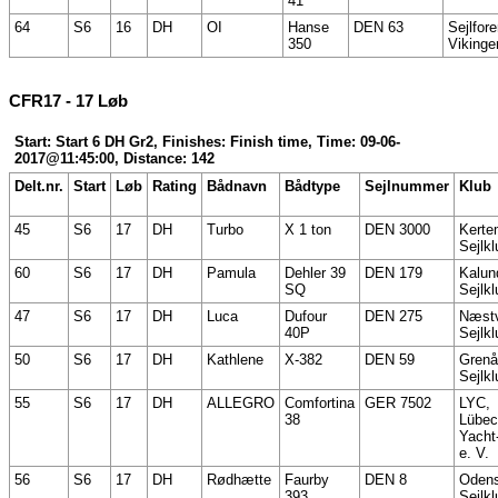
41
64
S6
16
DH
OI
Hanse
DEN 63
Sejlfor
350
Vikinge
CFR17 - 17 Løb
Start: Start 6 DH Gr2, Finishes: Finish time, Time: 09-06-
2017@11:45:00, Distance: 142
Delt.nr.
Start
Løb
Rating
Bådnavn
Bådtype
Sejlnummer
Klub
45
S6
17
DH
Turbo
X 1 ton
DEN 3000
Kerte
Sejlkl
60
S6
17
DH
Pamula
Dehler 39
DEN 179
Kalun
SQ
Sejlkl
47
S6
17
DH
Luca
Dufour
DEN 275
Næst
40P
Sejlkl
50
S6
17
DH
Kathlene
X-382
DEN 59
Grenå
Sejlkl
55
S6
17
DH
ALLEGRO
Comfortina
GER 7502
LYC,
38
Lübec
Yacht
e. V.
56
S6
17
DH
Rødhætte
Faurby
DEN 8
Oden
393
Sejlkl