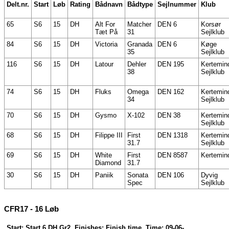
Delt.nr.
Start
Løb
Rating
Bådnavn
Bådtype
Sejlnummer
Klub
65
S6
15
DH
Alt For
Matcher
DEN 6
Korsør
Tæt På
31
Sejlklub
84
S6
15
DH
Victoria
Granada
DEN 6
Køge
35
Sejlklub
116
S6
15
DH
Latour
Dehler
DEN 195
Kertemin
38
Sejlklub
74
S6
15
DH
Fluks
Omega
DEN 162
Kertemin
34
Sejlklub
70
S6
15
DH
Gysmo
X-102
DEN 38
Kertemin
Sejlklub
68
S6
15
DH
Filippe III
First
DEN 1318
Kertemin
31.7
Sejlklub
69
S6
15
DH
White
First
DEN 8587
Kertemin
Diamond
31.7
30
S6
15
DH
Paniik
Sonata
DEN 106
Dyvig
Spec
Sejlklub
CFR17 - 16 Løb
Start: Start 6 DH Gr2, Finishes: Finish time, Time: 09-06-