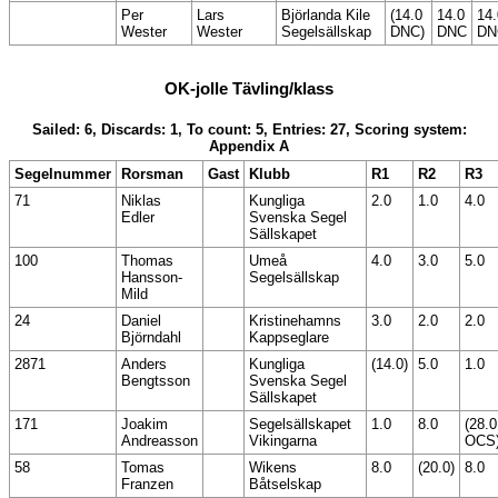
Per
Lars
Björlanda Kile
(14.0
14.0
14.
Wester
Wester
Segelsällskap
DNC)
DNC
DN
OK-jolle Tävling/klass
Sailed: 6, Discards: 1, To count: 5, Entries: 27, Scoring system:
Appendix A
Segelnummer
Rorsman
Gast
Klubb
R1
R2
R3
71
Niklas
Kungliga
2.0
1.0
4.0
Edler
Svenska Segel
Sällskapet
100
Thomas
Umeå
4.0
3.0
5.0
Hansson-
Segelsällskap
Mild
24
Daniel
Kristinehamns
3.0
2.0
2.0
Björndahl
Kappseglare
2871
Anders
Kungliga
(14.0)
5.0
1.0
Bengtsson
Svenska Segel
Sällskapet
171
Joakim
Segelsällskapet
1.0
8.0
(28.0
Andreasson
Vikingarna
OCS
58
Tomas
Wikens
8.0
(20.0)
8.0
Franzen
Båtselskap