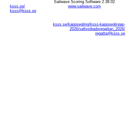
Sailwave Scoring Software 2.38.02
ksss.se/
www.sailwave.com
ksss@ksss.se
ksss.se/kappsegling/ksss-kappseglingar-
2026/saltsjobadsregattan_2026/
regatta@ksss.se