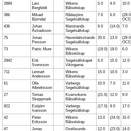
2884
Lars
Wikens
5.0
4.0
10.0
Bergfeldt
Båtselskap
386
Mikael
Rådasjöns
7.0
6.0
(28.0
Björndal
Segelsällskap
OCS
436
Johan
Marstrands
9.0
(14.0)
7.0
Åstradsson
Segelsällskap
75
Jonas
Haverdalsstrands
20.0
13.0
(28.0
Persson
Segelsällskap
OCS
73
Patric Mure
Wikens
(19.0)
19.0
6.0
Båtselskap
2942
Erik
Segelsällskapet
6.0
15.0
12.0
Svensson
Vikingarna
711
Lennart
Wikens
15.0
10.0
3.0
Andersson
Båtselskap
61
Olle
Varbergs
10.0
7.0
11.0
Albrektsson
Segelsällskap
27
Tomas
Kvarnvikens
(21.0)
12.0
9.0
Skeppmark
Båtsällskap
922
Esbjörn
Varbergs
(17.0)
9.0
17.0
Ivarsson
Segelsällskap
42
Peter
Wikens
13.0
(24.0)
15.0
Eriksson
Båtselskap
47
Jonas
Oxelösunds
12.0
(23.0)
14.0