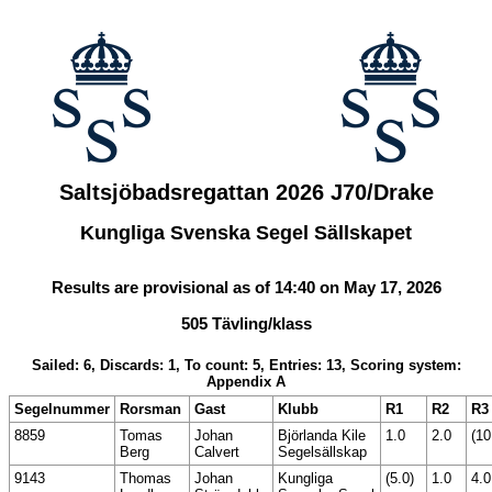
Saltsjöbadsregattan 2026 J70/Drake
Kungliga Svenska Segel Sällskapet
Results are provisional as of 14:40 on May 17, 2026
505 Tävling/klass
Sailed: 6, Discards: 1, To count: 5, Entries: 13, Scoring system:
Appendix A
Segelnummer
Rorsman
Gast
Klubb
R1
R2
R3
8859
Tomas
Johan
Björlanda Kile
1.0
2.0
(10
Berg
Calvert
Segelsällskap
9143
Thomas
Johan
Kungliga
(5.0)
1.0
4.0