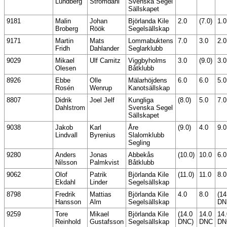
Lundberg
Strömdahl
Svenska Segel
Sällskapet
9181
Malin
Johan
Björlanda Kile
2.0
(7.0)
1.0
Broberg
Röök
Segelsällskap
9171
Martin
Mats
Lommabuktens
7.0
3.0
2.0
Fridh
Dahlander
Seglarklubb
9029
Mikael
Ulf Camitz
Viggbyholms
3.0
(9.0)
3.0
Olesen
Båtklubb
8926
Ebbe
Olle
Mälarhöjdens
6.0
6.0
5.0
Rosén
Wenrup
Kanotsällskap
8807
Didrik
Joel Jelf
Kungliga
(8.0)
5.0
7.0
Dahlstrom
Svenska Segel
Sällskapet
9038
Jakob
Karl
Åre
(9.0)
4.0
9.0
Lindvall
Byrenius
Slalomklubb
Segling
9280
Anders
Jonas
Abbekås
(10.0)
10.0
6.0
Nilsson
Palmkvist
Båtklubb
9062
Olof
Patrik
Björlanda Kile
(11.0)
11.0
8.0
Ekdahl
Linder
Segelsällskap
8798
Fredrik
Mattias
Björlanda Kile
4.0
8.0
(14
Hansson
Alm
Segelsällskap
DN
9259
Tore
Mikael
Björlanda Kile
(14.0
14.0
14.
Reinhold
Gustafsson
Segelsällskap
DNC)
DNC
DN