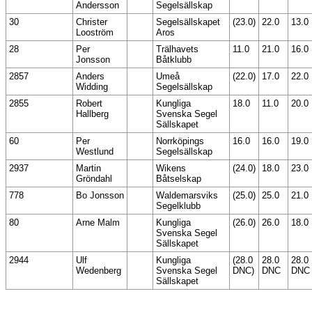
Andersson
Segelsällskap
30
Christer
Segelsällskapet
(23.0)
22.0
13.0
Looström
Aros
28
Per
Trälhavets
11.0
21.0
16.0
Jonsson
Båtklubb
2857
Anders
Umeå
(22.0)
17.0
22.0
Widding
Segelsällskap
2855
Robert
Kungliga
18.0
11.0
20.0
Hallberg
Svenska Segel
Sällskapet
60
Per
Norrköpings
16.0
16.0
19.0
Westlund
Segelsällskap
2937
Martin
Wikens
(24.0)
18.0
23.0
Gröndahl
Båtselskap
778
Bo Jonsson
Waldemarsviks
(25.0)
25.0
21.0
Segelklubb
80
Arne Malm
Kungliga
(26.0)
26.0
18.0
Svenska Segel
Sällskapet
2944
Ulf
Kungliga
(28.0
28.0
28.0
Wedenberg
Svenska Segel
DNC)
DNC
DNC
Sällskapet