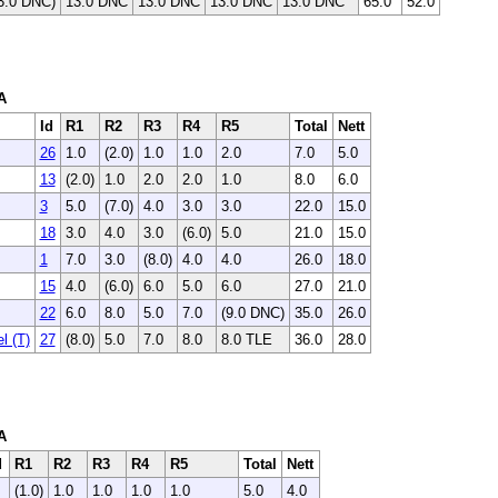
3.0 DNC)
13.0 DNC
13.0 DNC
13.0 DNC
13.0 DNC
65.0
52.0
A
Id
R1
R2
R3
R4
R5
Total
Nett
26
1.0
(2.0)
1.0
1.0
2.0
7.0
5.0
13
(2.0)
1.0
2.0
2.0
1.0
8.0
6.0
3
5.0
(7.0)
4.0
3.0
3.0
22.0
15.0
18
3.0
4.0
3.0
(6.0)
5.0
21.0
15.0
1
7.0
3.0
(8.0)
4.0
4.0
26.0
18.0
15
4.0
(6.0)
6.0
5.0
6.0
27.0
21.0
22
6.0
8.0
5.0
7.0
(9.0 DNC)
35.0
26.0
l (T)
27
(8.0)
5.0
7.0
8.0
8.0 TLE
36.0
28.0
A
d
R1
R2
R3
R4
R5
Total
Nett
(1.0)
1.0
1.0
1.0
1.0
5.0
4.0