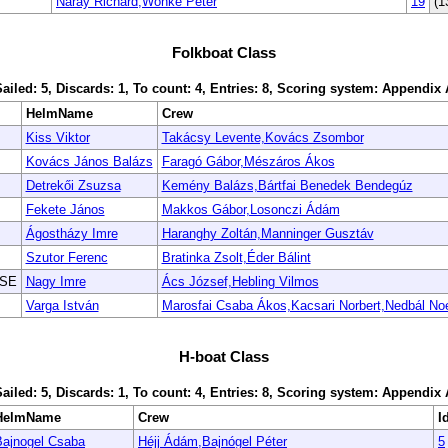
Náray Richárd,Wonke Péter
19
(1
Folkboat Class
Sailed: 5, Discards: 1, To count: 4, Entries: 8, Scoring system: Appendix 
HelmName
Crew
Kiss Viktor
Takácsy Levente,Kovács Zsombor
Kovács János Balázs
Faragó Gábor,Mészáros Ákos
Detrekői Zsuzsa
Kemény Balázs,Bártfai Benedek Bendegúz
Fekete János
Makkos Gábor,Losonczi Ádám
Ágostházy Imre
Haranghy Zoltán,Manninger Gusztáv
Szutor Ferenc
Bratinka Zsolt,Éder Bálint
 SE
Nagy Imre
Ács József,Hebling Vilmos
Varga István
Marosfai Csaba Ákos,Kacsari Norbert,Nedbál Noe
H-boat Class
Sailed: 5, Discards: 1, To count: 4, Entries: 8, Scoring system: Appendix 
HelmName
Crew
I
Bajnogel Csaba
Héjj Ádám,Bajnógel Péter
5