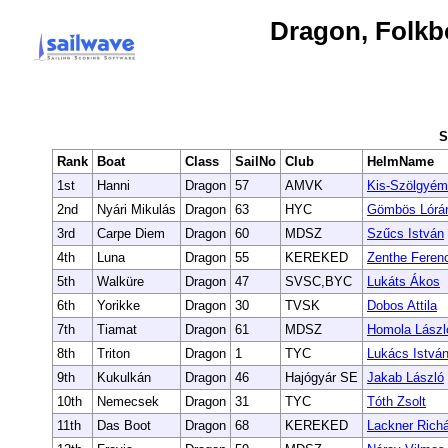
Dragon, Folkb
S
Rank
Boat
Class
SailNo
Club
HelmName
1st
Hanni
Dragon
57
AMVK
Kis-Szölgyém
2nd
Nyári Mikulás
Dragon
63
HYC
Gömbös Lórá
3rd
Carpe Diem
Dragon
60
MDSZ
Szűcs István
4th
Luna
Dragon
55
KEREKED
Zenthe Feren
5th
Walküre
Dragon
47
SVSC,BYC
Lukáts Ákos
6th
Yorikke
Dragon
30
TVSK
Dobos Attila
7th
Tiamat
Dragon
61
MDSZ
Homola Lászl
8th
Triton
Dragon
1
TYC
Lukács Istvá
9th
Kukulkán
Dragon
46
Hajógyár SE
Jakab László
10th
Nemecsek
Dragon
31
TYC
Tóth Zsolt
11th
Das Boot
Dragon
68
KEREKED
Lackner Rich