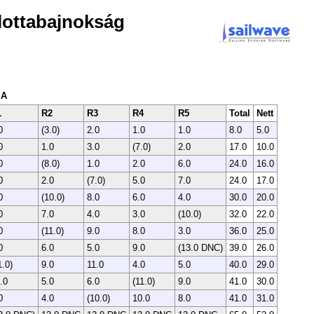
lottabajnokság
 A
1
R2
R3
R4
R5
Total
Nett
0
(3.0)
2.0
1.0
1.0
8.0
5.0
0
1.0
3.0
(7.0)
2.0
17.0
10.0
0
(8.0)
1.0
2.0
6.0
24.0
16.0
0
2.0
(7.0)
5.0
7.0
24.0
17.0
0
(10.0)
8.0
6.0
4.0
30.0
20.0
0
7.0
4.0
3.0
(10.0)
32.0
22.0
0
(11.0)
9.0
8.0
3.0
36.0
25.0
0
6.0
5.0
9.0
(13.0 DNC)
39.0
26.0
1.0)
9.0
11.0
4.0
5.0
40.0
29.0
.0
5.0
6.0
(11.0)
9.0
41.0
30.0
0
4.0
(10.0)
10.0
8.0
41.0
31.0