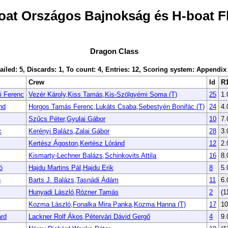
oat Országos Bajnokság és H-boat F
Dragon Class
ailed: 5, Discards: 1, To count: 4, Entries: 12, Scoring system: Appendix
Crew
Id
R
i Ferenc
Vezér Károly,Kiss Tamás,Kis-Szölgyémi Soma (T)
25
1.
nd
Horgos Tamás Ferenc,Lukáts Csaba,Sebestyén Bonifác (T)
24
4.
Szűcs Péter,Gyulai Gábor
10
7.
c
Kerényi Balázs,Zalai Gábor
28
3.
Kertész Ágoston,Kertész Lóránd
12
2.
Kismarty-Lechner Balázs,Schinkovits Attila
16
8.
ó
Hajdu Martins Pál,Hajdu Erik
8
5.
n
Barts J. Balázs,Tasnádi Ádám
11
6.
Hunyadi László,Rózner Tamás
2
(1
Kozma László,Fonalka Mira Panka,Kozma Hanna (T)
17
10
árd
Lackner Rolf Ákos,Pétervári Dávid Gergő
4
9.