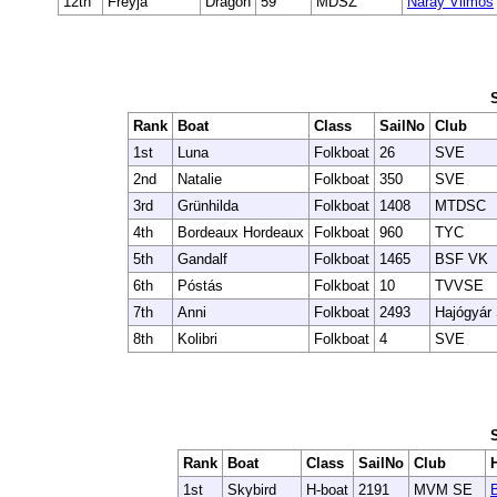
12th
Freyja
Dragon
59
MDSZ
Náray Vilmos
Rank
Boat
Class
SailNo
Club
1st
Luna
Folkboat
26
SVE
2nd
Natalie
Folkboat
350
SVE
3rd
Grünhilda
Folkboat
1408
MTDSC
4th
Bordeaux Hordeaux
Folkboat
960
TYC
5th
Gandalf
Folkboat
1465
BSF VK
6th
Póstás
Folkboat
10
TVVSE
7th
Anni
Folkboat
2493
Hajógyár
8th
Kolibri
Folkboat
4
SVE
Rank
Boat
Class
SailNo
Club
1st
Skybird
H-boat
2191
MVM SE