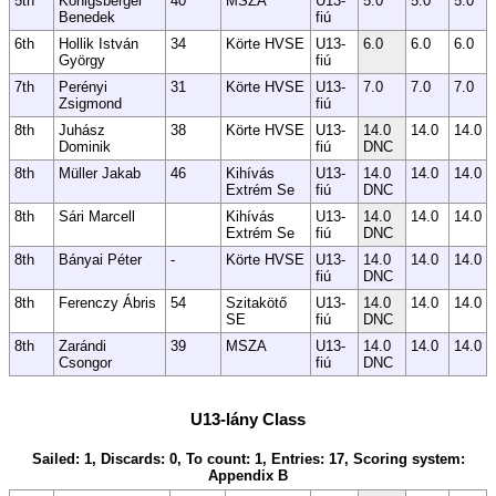
5th
Königsberger
40
MSZA
U13-
5.0
5.0
5.0
Benedek
fiú
6th
Hollik István
34
Körte HVSE
U13-
6.0
6.0
6.0
György
fiú
7th
Perényi
31
Körte HVSE
U13-
7.0
7.0
7.0
Zsigmond
fiú
8th
Juhász
38
Körte HVSE
U13-
14.0
14.0
14.0
Dominik
fiú
DNC
8th
Müller Jakab
46
Kihívás
U13-
14.0
14.0
14.0
Extrém Se
fiú
DNC
8th
Sári Marcell
Kihívás
U13-
14.0
14.0
14.0
Extrém Se
fiú
DNC
8th
Bányai Péter
-
Körte HVSE
U13-
14.0
14.0
14.0
fiú
DNC
8th
Ferenczy Ábris
54
Szitakötő
U13-
14.0
14.0
14.0
SE
fiú
DNC
8th
Zarándi
39
MSZA
U13-
14.0
14.0
14.0
Csongor
fiú
DNC
U13-lány Class
Sailed: 1, Discards: 0, To count: 1, Entries: 17, Scoring system:
Appendix B