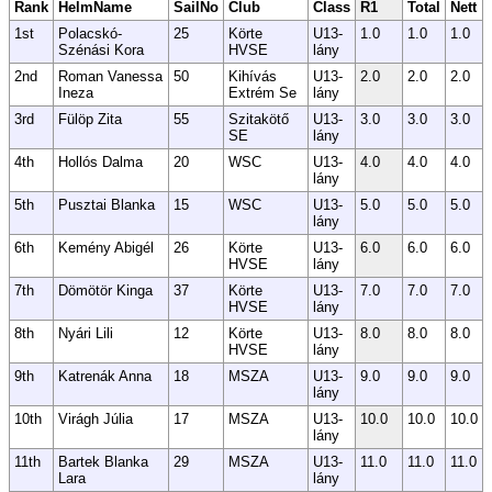
Rank
HelmName
SailNo
Club
Class
R1
Total
Nett
1st
Polacskó-
25
Körte
U13-
1.0
1.0
1.0
Szénási Kora
HVSE
lány
2nd
Roman Vanessa
50
Kihívás
U13-
2.0
2.0
2.0
Ineza
Extrém Se
lány
3rd
Fülöp Zita
55
Szitakötő
U13-
3.0
3.0
3.0
SE
lány
4th
Hollós Dalma
20
WSC
U13-
4.0
4.0
4.0
lány
5th
Pusztai Blanka
15
WSC
U13-
5.0
5.0
5.0
lány
6th
Kemény Abigél
26
Körte
U13-
6.0
6.0
6.0
HVSE
lány
7th
Dömötör Kinga
37
Körte
U13-
7.0
7.0
7.0
HVSE
lány
8th
Nyári Lili
12
Körte
U13-
8.0
8.0
8.0
HVSE
lány
9th
Katrenák Anna
18
MSZA
U13-
9.0
9.0
9.0
lány
10th
Virágh Júlia
17
MSZA
U13-
10.0
10.0
10.0
lány
11th
Bartek Blanka
29
MSZA
U13-
11.0
11.0
11.0
Lara
lány