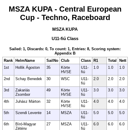
MSZA KUPA - Central European
Cup - Techno, Raceboard
MSZA KUPA
U11-fiú Class
Sailed: 1, Discards: 0, To count: 1, Entries: 8, Scoring system:
Appendix B
Rank
HelmName
SailNo
Club
Class
R1
Total
Nett
1st
Hollik Ágoston
35
Körte
U11-
1.0
1.0
1.0
HVSE
fiú
2nd
Schay Benedek
30
WSC
U11-
2.0
2.0
2.0
fiú
3rd
Zakariás
49
Körte
U11-
3.0
3.0
3.0
Zsombor
HVSE
fiú
4th
Juhász Márton
32
Körte
U11-
4.0
4.0
4.0
HVSE
fiú
5th
Szendi Levente
14
MSZA
U11-
5.0
5.0
5.0
fiú
6th
Bíró-Magyar
27
MSZA
U11-
6.0
6.0
6.0
Zétény
fiú