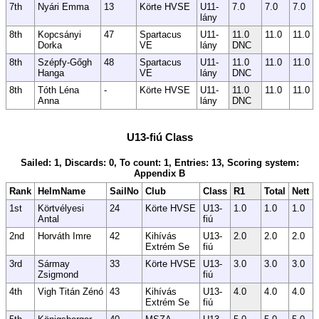
7th
Nyári Emma
13
Körte HVSE
U11-
7.0
7.0
7.0
lány
8th
Kopcsányi
47
Spartacus
U11-
11.0
11.0
11.0
Dorka
VE
lány
DNC
8th
Szépfy-Gőgh
48
Spartacus
U11-
11.0
11.0
11.0
Hanga
VE
lány
DNC
8th
Tóth Léna
-
Körte HVSE
U11-
11.0
11.0
11.0
Anna
lány
DNC
U13-fiú Class
Sailed: 1, Discards: 0, To count: 1, Entries: 13, Scoring system:
Appendix B
Rank
HelmName
SailNo
Club
Class
R1
Total
Nett
1st
Körtvélyesi
24
Körte HVSE
U13-
1.0
1.0
1.0
Antal
fiú
2nd
Horváth Imre
42
Kihívás
U13-
2.0
2.0
2.0
Extrém Se
fiú
3rd
Sármay
33
Körte HVSE
U13-
3.0
3.0
3.0
Zsigmond
fiú
4th
Vigh Titán Zénó
43
Kihívás
U13-
4.0
4.0
4.0
Extrém Se
fiú