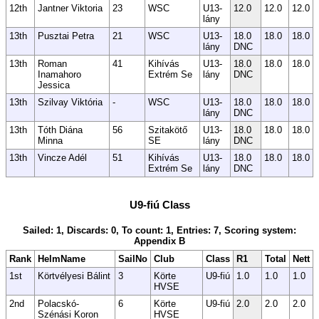
12th
Jantner Viktoria
23
WSC
U13-
12.0
12.0
12.0
lány
13th
Pusztai Petra
21
WSC
U13-
18.0
18.0
18.0
lány
DNC
13th
Roman
41
Kihívás
U13-
18.0
18.0
18.0
Inamahoro
Extrém Se
lány
DNC
Jessica
13th
Szilvay Viktória
-
WSC
U13-
18.0
18.0
18.0
lány
DNC
13th
Tóth Diána
56
Szitakötő
U13-
18.0
18.0
18.0
Minna
SE
lány
DNC
13th
Vincze Adél
51
Kihívás
U13-
18.0
18.0
18.0
Extrém Se
lány
DNC
U9-fiú Class
Sailed: 1, Discards: 0, To count: 1, Entries: 7, Scoring system:
Appendix B
Rank
HelmName
SailNo
Club
Class
R1
Total
Nett
1st
Körtvélyesi Bálint
3
Körte
U9-fiú
1.0
1.0
1.0
HVSE
2nd
Polacskó-
6
Körte
U9-fiú
2.0
2.0
2.0
Szénási Koron
HVSE