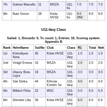
7th
Gattoni Marcello
11
MSZA
U11-
7.0
7.0
7.0
fiú
8th
Bató Simon
28
Körte
U11-
9.0
9.0
9.0
HVSE
fiú
DNC
U11-lány Class
Sailed: 1, Discards: 0, To count: 1, Entries: 10, Scoring system:
Appendix B
Rank
HelmName
SailNo
Club
Class
R1
Total
Nett
1st
Körtvélyesi
45
Körte HVSE
U11-
1.0
1.0
1.0
Ilona
lány
2nd
Virágh Emese
16
MSZA
U11-
2.0
2.0
2.0
lány
3rd
Utassy Bora
19
MSZA
U11-
3.0
3.0
3.0
Lujza
lány
4th
Sári Dorka
44
Kihívás
U11-
4.0
4.0
4.0
Extrém Se
lány
5th
Milbich Flóra
22
WSC
U11-
5.0
5.0
5.0
lány
6th
Dömötör Lilla
36
Körte HVSE
U11-
6.0
6.0
6.0
lány