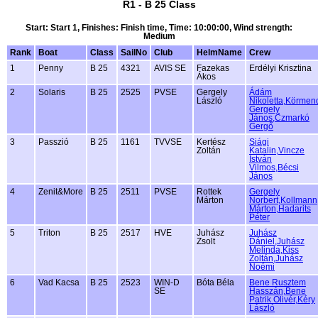
R1 - B 25 Class
Start: Start 1, Finishes: Finish time, Time: 10:00:00, Wind strength:
Medium
Rank
Boat
Class
SailNo
Club
HelmName
Crew
1
Penny
B 25
4321
AVIS SE
Fazekas
Erdélyi Krisztina
Ákos
2
Solaris
B 25
2525
PVSE
Gergely
Ádám
László
Nikoletta,Körmen
Gergely
János,Czmarkó
Gergő
3
Passzió
B 25
1161
TVVSE
Kertész
Siági
Zoltán
Katalin,Vincze
István
Vilmos,Bécsi
János
4
Zenit&More
B 25
2511
PVSE
Rottek
Gergely
Márton
Norbert,Kollmann
Márton,Hadarits
Péter
5
Triton
B 25
2517
HVE
Juhász
Juhász
Zsolt
Dániel,Juhász
Melinda,Kiss
Zoltán,Juhász
Noémi
6
Vad Kacsa
B 25
2523
WIN-D
Bóta Béla
Bene Rusztem
SE
Hasszán,Bene
Patrik Olivér,Kéry
László