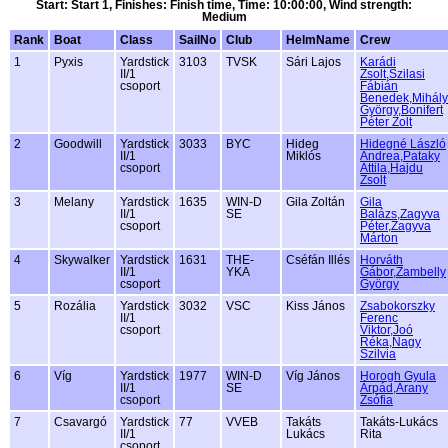
Start: Start 1, Finishes: Finish time, Time: 10:00:00, Wind strength:
Medium
Rank
Boat
Class
SailNo
Club
HelmName
Crew
1
Pyxis
Yardstick
3103
TVSK
Sári Lajos
Karádi
II/1
Zsolt,Szilasi
csoport
Fábián
Benedek,Mihály
György,Bonifert
Péter Zolt
2
Goodwill
Yardstick
3033
BYC
Hideg
Hidegné László
II/1
Miklós
Andrea,Pataky
csoport
Attila,Hajdu
Zsolt
3
Melany
Yardstick
1635
WIN-D
Gila Zoltán
Gila
II/1
SE
Balázs,Zagyva
csoport
Péter,Zagyva
Márton
4
Skywalker
Yardstick
1631
THE-
Cséfán Illés
Horváth
II/1
YKA
Gábor,Zambelly
csoport
György
5
Rozália
Yardstick
3032
VSC
Kiss János
Zsabokorszky
II/1
Ferenc
csoport
Viktor,Joó
Réka,Nagy
Szilvia
6
Víg
Yardstick
1977
WIN-D
Víg János
Horogh Gyula
II/1
SE
Árpád,Arany
csoport
Zsófia
7
Csavargó
Yardstick
77
VVEB
Takáts
Takáts-Lukács
II/1
Lukács
Rita
csoport