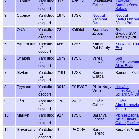
2
Hendrix
Yardstick
337
AVIS SE
Szentiványi
Kecskés
II/2
Gábor
András,Kecsk
csoport
Balázs
3
Caprice
Yardstick
1975
TVSK
Nedbál
Nedbál
II/2
Zsombor
Ervin,Duscha
csoport
Dániel
János Pál
4
ONA
Yardstick
72
Külföldi
Branislav
Robi
II/2
Zubaµ
Gyorgy(SVK),
csoport
Toman (SVK)
5
Aquamarin
Yardstick
488
TVSK
Komondi
Kiss Attila,Tó
II/2
Pál Károly
Éva
csoport
6
Óhajóm
Yardstick
1979
TVSK
Veres
Sós
II/2
László
József,Micsin
csoport
Ákos Ervin
7
Skybird
Yardstick
2191
TVSK
Bajnogel
Bajnogel Zsóf
II/2
Csaba
csoport
8
Pyysaari
Yardstick
3948
FY BVSE
Pillér-Nagy
Horváth
II/2
Viktor
Lajos,Kamará
csoport
Szilárd,Sík D
9
Hód
Yardstick
170
VVEB
F. Tóth
F. Tóth
II/2
Gábor
Ábel,Kereszt
csoport
Zoltán
10
Marilyn
Yardstick
927
TVSK
Baranyai
Pichler Zsolt,
II/2
Ferenc
Attila,Lukáts
csoport
Gábor,Zsikó M
11
Szivárvány
Yardstick
9
PRO SE
Barta
Koczkas Mari
II/2
Ferenc
csoport