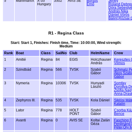
5
MahimahiX
X-35
3502
AVIS SE
Borsos
Jeney
Hungary
Ernő
Roland,Debre
Dóra,Sebesty
András,Nika
Dániel,Vörös
Bálint,Rózsai 
R1 - Regina Class
Start: Start 1, Finishes: Finish time, Time: 10:00:00, Wind strength:
Medium
Rank
Boat
Class
SailNo
Club
HelmName
Crew
1
Amitié
Regina
84
EGIS
Holczhauser
Keresztes 
András
Vilmos
2
Szindbád
Regina
566
TVSK
Szabó
Schmalz Pé
Gábor
Ákos,Szab
Gábor
3
Nymeria
Regina
10306
TVSK
Hunyadi
Somfay
László
Dorottya,D
Zsófia,Nag
Anna,Drask
4
Zephyros III.
Regina
535
TVSK
Kola Dániel
Siklósi Má
Katalin
5
Lator
Regina
778
HOLT
Szabó
Csorba Ká
PONT
Gábor
Bence
6
Avanti
Regina
0
AVIS SE
Koltai Zalán
Fasching F
Géza
Ferdinánd
Péter,Őry 