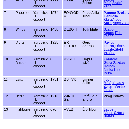
III.
Zoltán
Máté,Szabó
csoport
Zénó
7
Pappillon
Yardstick
1574
FONYÓDI
Papp Attila
Pappné Székel
III.
VE
Tibor
Gabriella
csoport
Klára,Nagy
Anita,Nagy Zsol
8
Windy
Yardstick
1458
DEBOTI
Tóth Máté
Szabó
III.
Ágnes,Tóth
csoport
Lőrinc
9
Vidra
Yardstick
1825
ER-
Gerő
Pávics
III.
PETRO
András
László,Pávics
csoport
László,Stohl
Viktória
10
Mon
Yardstick
0
KVSE1
Hajdu
Kamarás
Amour
III.
István
Géza,Gazdag-
csoport
Hornok
Janka,Illinger
Petra
11
Lynx
Yardstick
1731
BSF VK
Lintner
Tóth
III.
Attila
Máté,Kovács
csoport
Zoltán,Mártha
Zoltán
12
Berlin
Yardstick
1213
WIN-D
Pető Béla
Virág Balázs
III.
SE
Endre
csoport
13
Fishbone
Yardstick
670
VVEB
Élő Tibor
Lados
III.
János,Szűcs
csoport
Balázs