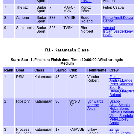
Sport
László
Andrea
7
Thétisz
Sudár
7
MAFC-
Koncz
Fülöp Csaba
Sport
MVK
Péter
8
Adrienn
Sudár
373
IBM SE
Bodó
Princz Anett,Kócza
Sport
Roland
Gábor
9
Semiramis
Sudár
325
TVSK
Bier
Verseci
Sport
Norbert
István,Szederkényi
István
R1 - Katamarán Class
Start: Start 1, Finishes: Finish time, Time: 10:00:00, Wind strength:
Medium
Rank
Boat
Class
SailNo
Club
HelmName
Crew
1
RSM
Katamarán
45
OSC
Vándor
Fekete
Róbert
András,Lange
Péter,Kalocsai
Zsolt,Bali
István,Margitic
Botond
2
Ribstory
Katamarán
36
WIN-D
Schwarcz
Szabó
SE
Ferenc
Attila,Scholtz
Ákos
Huba,Seres
Dániel,Horváth
Viktor,Sendula
Péter,Litkey
Árpád
3
Process
Katamarán
17
KMPVSE
Litkey
Zentai
Solutions
Farkas
Zoltán,Zentai