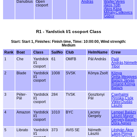
Danubius
Open
András
Walter,Veres
csoport
Ákos,Tóth
Ákos,Kása
Mihály,Csitkovics
Gábor
R1 - Yardstick I/1 csoport Class
Start: Start 1, Finishes: Finish time, Time: 10:00:00, Wind strength:
Medium
Rank
Boat
Class
SailNo
Club
HelmName
Crew
1
Che
Yardstick
61
OMFB
Pál András
Paál
I/1
András,Német
csoport
Tibor
2
Blade
Yardstick
1008
SVSK
Kónya Zsolt
Kónya
I/1
Gréta,Meggyes
csoport
Balázs,Járvás
Roland,Kónya
Balázs
3
Péter-
Yardstick
284
TVSK
Gosztonyi
Cserhalmi
Pál
I/1
Pál
Piroska,Csók
csoport
Viktor,Dudás
László
4
Amazon
Yardstick
1010
BYC
Lacsny
Lempel Balázs
I/1
Gergely
László,Mayor
csoport
Gergely,Balajth
Dóra Ágnes
5
Librato
Yardstick
373
AVIS SE
Németh
Léstyán Ákos
I/1
László
Lajos,Pónya