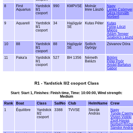
8
First
Yardstick
990
KMPVSE
Molnár
Nagy
Aquarius
II/1
Imre László
Lenke,Csörnyei
csoport
Géza,Horváth
Norbert
9
Aquarell
Yardstick
34
Hajógyár
Kutas Péter
Kutas
II/1
SE
Fülöp,Lóczi
csoport
Miklós
Ádám,Tenger
Szabolcs Lászl
10
88
Yardstick
88
Hajógyár
Sollich
Zsivanov Dóra
II/1
SE
György
csoport
11
Paka'a
Yardstick
527
BH 1356
Németh
Bölöni
II/1
Balázs
Péter,Poór
csoport
Árpád,Bartalus
Gábor
R1 - Yardstick II/2 csoport Class
Start: Start 1, Finishes: Finish time, Time: 10:00:00, Wind strength:
Medium
Rank
Boat
Class
SailNo
Club
HelmName
Crew
1
Équilibre
Yardstick
3388
TVVSE
Slezák
Nagy
II/2
András
Tünde,Csern
csoport
Vivien,Vidéki
Zsolt,Havas
Norbert,Rózs
Sándor Andrá