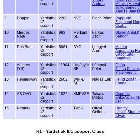
I/2
Vidáts
György,Fábián
csoport
Andrea
Mónika,Horvá
Ildikó,Benedic
András,Balas
9
Doppio
Yardstick
2208
NVE
Floch Péter
Papp-Vid
I/2
Zsigmond,Harg
csoport
Csaba
10
Mérges
Yardstick
963
Merkapt
Farkas
Glaser Antal,
Rája
I/2
SE
Zsolt
Sándor
csoport
11
Das Boot
Yardstick
5081
BYC
Lengyel
Molnár
I/2
Áron
Annamária,Ha
csoport
Gábor,Sági
Boglárka
12
Antares
Yardstick
11904
Hajógyár
Lébényi
Fülöp
(YS)
I/2
SE
Péter
Zoltán,Pénzes
csoport
Máté Ferenc
13
Hemingway
Yardstick
2602
WIN-D
Nádas Erik
Feind Zoltán,F
I/2
SE
Csaba
csoport
14
AB OVO
Yardstick
1022
KMPVSE
Takács
Csordás
I/2
Miklós
Erika,Vojáki 
csoport
Zsolt
15
Nemere
Yardstick
2
TVSK
Oltvai
Hanthy
I/2
Gellért
László,Straus
csoport
István
R1 - Yardstick II/1 csoport Class