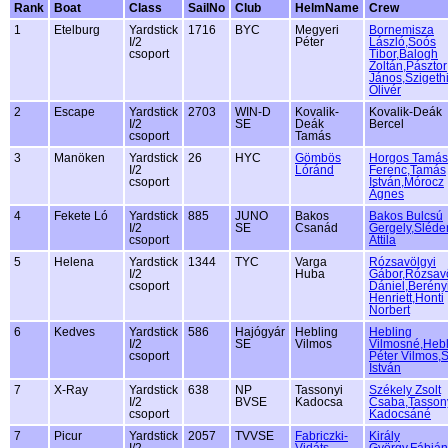
Rank
Boat
Class
SailNo
Club
HelmName
Crew
1
Etelburg
Yardstick
1716
BYC
Megyeri
Bornemisza
I/2
Péter
László,Soós
csoport
Tibor,Balogh
Zoltán,Pásztor
János,Szigeth
Olivér
2
Escape
Yardstick
2703
WIN-D
Kovalik-
Kovalik-Deák
I/2
SE
Deák
Bercel
csoport
Tamás
3
Manöken
Yardstick
26
HYC
Gömbös
Horgos Tamás
I/2
Lóránd
Ferenc,Tamás
csoport
István,Mórocz
Ágnes
4
Fekete Ló
Yardstick
885
JUNO
Bakos
Bakos Bulcsú
I/2
SE
Csanád
Gergely,Sléde
csoport
Attila
5
Helena
Yardstick
1344
TYC
Varga
Rózsavölgyi
I/2
Huba
Gábor,Rózsavö
csoport
Dániel,Berény
Henriett,Honti
Norbert
6
Kedves
Yardstick
586
Hajógyár
Hebling
Hebling
I/2
SE
Vilmos
Vilmosné,Hebl
csoport
Péter Vilmos,
István
7
X-Ray
Yardstick
638
NP
Tassonyi
Székely Zsolt
I/2
BVSE
Kadocsa
Csaba,Tasson
csoport
Kadocsáné
7
Picur
Yardstick
2057
TVVSE
Fabriczki-
Király