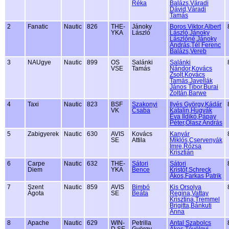
Réka
Balázs,Váradi
Dávid,Váradi
Tamás
2
Fanatic
Nautic
826
THE-
Jánoky
Boros Viktor,Albert
YKA
László
László,Jánoky
Lászlóné,Jánoky
András,Tél Ferenc
Balázs,Vereb
3
NAUgye
Nautic
899
OS
Salánki
Salánki
VSE
Tamás
Nándor,Kovács
Zsolt,Kovács
Tamás,Javellák
János Tibor,Burai
Zoltán,Barwe
4
Taxi
Nautic
823
BSF
Szakonyi
Ilyés György,Kádár
VK
Csaba
Katalin,Hugyák
Éva Ildikó,Pápay
Péter,Olasz András
5
Zabigyerek
Nautic
630
AVIS
Kovács
Kanyár
SE
Attila
Miklós,Cservenyák
Imre,Rózsa
Krisztián
6
Carpe
Nautic
632
THE-
Sátori
Sátori
Diem
YKA
Bence
Kristóf,Schreck
Ákos,Farkas Patrik
7
Szent
Nautic
859
AVIS
Bimbó
Kis Orsolya
Ágota
SE
Beáta
Regina,Vattay
Krisztina,Tremmel
Brigitta,Bánkuti
Anna
8
Apache
Nautic
629
WIN-
Petrilla
Antal Szabolcs
D SE
György
Ákos,Tóvölgyi