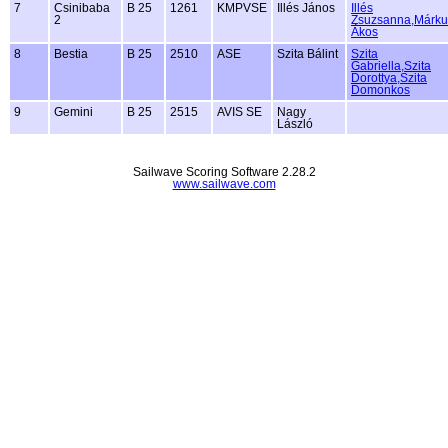
7
Csinibaba
B 25
1261
KMPVSE
Illés János
Illés
2
Zsuzsanna,Márku
Ákos
8
Bestia
B 25
2510
ASE
Szita Bálint
Szita
Gabriella,Szita
Dorottya,Szita
Domonkos
9
Gemini
B 25
2515
AVIS SE
Nagy
László
Sailwave Scoring Software 2.28.2
www.sailwave.com