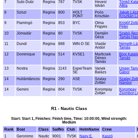
7
Subi-Dubi
Regina
787
TVSK
Hevesi
Tönkő Kat
István
Attila
8
Sziszi
Regina
800
HOLT
Poós
Jakab Lász
PONT
Krisztián
Krisztián L
9
Flamingó
Regina
853
BYC
Olma
Kristóf Zol
Frigyes
Péter
10
Jómadár
Regina
80
TVSK
Demjén
Szabó Áko
Géza
Tamás,Hasz
11
Dundi
Regina
888
WIN-D SE
Vladár
Németh Lá
Andor
Tamás
12
Dominique
Regina
514
KVSE1
Marticsek
Bögi Katal
Dénes
Tamás
Tamás
13
Nostra
Regina
1143
ExperTeam
Vanek
Unger Tam
SE
Balázs
Gábor
14
Hullámtáncos
Regina
290
ASE
Szalay
Szalay Zol
Zoltán
Nándor
14
Gemini
Regina
804
TVSK
Korompay
Korompay
Zoltán
Zsombor,Li
R1 - Nautic Class
Start: Start 1, Finishes: Finish time, Time: 10:00:00, Wind strength:
Medium
Rank
Boat
Class
SailNo
Club
HelmName
Crew
1
Geronimo
Nautic
9001
TVSK
Nagy E.
Kaszó