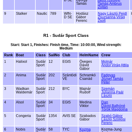
Tamás
Tamás,Ambrus
Zoltán
9
Stalker
Nautic
789
WIN-
Hodász
Nagy László,Peidl
D SE
Gábor
Zsuzsanna,Virág
Ferenc
Zsolt
R1 - Sudár Sport Class
Start: Start 1, Finishes: Finish time, Time: 10:00:00, Wind strength:
Medium
Rank
Boat
Class
SailNo
Club
HelmName
Crew
1
Halixol
Sudár
12
EGIS
Öveges
Molnár
Sport
Dávid
Andor,Virág Attila
Gábor
2
Anima
Sudár
202
Szántódi
Schramkó
Fadgyas
Sport
VE
Csanád
József,Tamás
Péter
3
Wadkan
Sudár
212
BYC
Majnár
Szemán
Waldemár
Sport
Rudolf
Julianna,Paál
László
4
Alsol
Sudár
34
EGIS
Medina
Dan
Sport
Viktor
Dávid,Bathóné
Török Magdolna
5
Congeria
Sudár
1354
AVIS SE
Szabados
Szabó Gábor
Sport
Gábor
László,Szöllősi
Ferenc
6
Nobis
Sudár
58
TYC
Kozma
Kozma-Jung