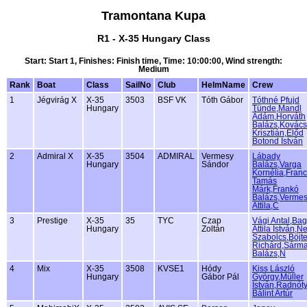
Tramontana Kupa
R1 - X-35 Hungary Class
Start: Start 1, Finishes: Finish time, Time: 10:00:00, Wind strength:
Medium
Rank
Boat
Class
SailNo
Club
HelmName
Crew
1
Jégvirág X
X-35
3503
BSF VK
Tóth Gábor
Tóthné Pfujd
Hungary
Tünde,Mandl
Ádám,Horváth
Balázs,Kovács
Krisztián,Előd
Botond István
2
Admiral X
X-35
3504
ADMIRAL
Vermesy
Lábady
Hungary
Sándor
Balázs,Varga
Kornélia,Franc
Tamás
Márk,Frankó
Balázs,Verme
Attila,C
3
Prestige
X-35
35
TYC
Czap
Vági Antal,Bag
Hungary
Zoltán
Attila István,
Szabolcs,Böjt
Richárd,Sárm
Balázs,N
4
Mix
X-35
3508
KVSE1
Hódy
Kiss László
Hungary
Gábor Pál
György,Müller
István,Radnót
Bálint Artúr