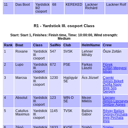
11
Das Boot
Yardstick
68
KEREKED
Lackner
Lackner Rolf
II/2
Richárd
csoport
R1 - Yardstick III. csoport Class
Start: Start 1, Finishes: Finish time, Time: 10:00:00, Wind strength:
Medium
Rank
Boat
Class
SailNo
Club
HelmName
Crew
1
Roxane
Yardstick
547
SVSK
Lehner
Ősze Zoltán
III.
Mihály
csoport
2
Lupo
Yardstick
672
PSE
Farkas
Flórek
III.
László
Zoltán,Megyesi
csoport
István
3
Marcsa
Yardstick
1230
Hajógyár
Ács József
Csenki
III.
SE
Ágnes,Békefi
csoport
Zsófia,Nagy
Imre,Sós
Gergely
4
Absolut
Yardstick
123
WIN-D
Mezei
Lipcsey
III.
SE
Miklós
Álmos,Lipcseyn
csoport
Smitzer Ágnes
5
Catullus
Yardstick
1145
TVSK
Balázs
Révay Balázs
Maximus
III.
Gábor
György,Pirchala
csoport
Imre,Pirchala
Imre
6
Zénó
Yardstick
1633
KVSE
Szabó
Szalay