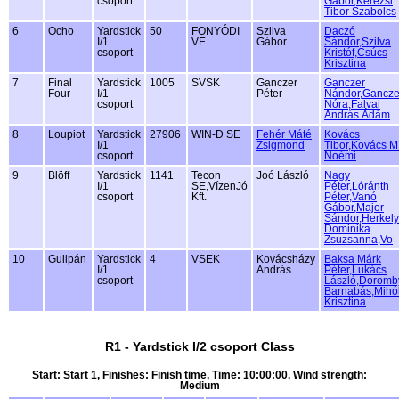
csoport
Gábor,Kerezsi
Tibor Szabolcs
6
Ocho
Yardstick
50
FONYÓDI
Szilva
Daczó
I/1
VE
Gábor
Sándor,Szilva
csoport
Kristóf,Csúcs
Krisztina
7
Final
Yardstick
1005
SVSK
Ganczer
Ganczer
Four
I/1
Péter
Nándor,Gancze
csoport
Nóra,Falvai
András Ádám
8
Loupiot
Yardstick
27906
WIN-D SE
Fehér Máté
Kovács
I/1
Zsigmond
Tibor,Kovács M
csoport
Noémi
9
Blöff
Yardstick
1141
Tecon
Joó László
Nagy
I/1
SE,VízenJó
Péter,Lóránth
csoport
Kft.
Péter,Vanó
Gábor,Major
Sándor,Herkely
Dominika
Zsuzsanna,Vo
10
Gulipán
Yardstick
4
VSEK
Kovácsházy
Baksa Márk
I/1
András
Péter,Lukács
csoport
László,Doromb
Barnabás,Mihó
Krisztina
R1 - Yardstick I/2 csoport Class
Start: Start 1, Finishes: Finish time, Time: 10:00:00, Wind strength:
Medium