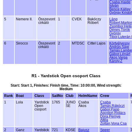
Csaba,Haide
István
Bence,Kállay
György Kristóf
5
Nemere II.
Összevont
1
CVEK
Bakóczy
Láng
cirkáló
Róbert
Róbert,Marto
Zsombor,Heté
Dénes,Török
György
Tibor,Luterán
6
Sirocco
Összevont
2
MTDSC
Cittel Lajos
Körtvélyessy
cirkáló
András,Sági
Tamás,Lambe
Gábor,Lénárt
Ákos,Varga
Károly,Z
R1 - Yardstick Open csoport Class
Start: Start 1, Finishes: Finish time, Time: 10:00:00, Wind strength:
Medium
Rank
Boat
Class
SailNo
Club
HelmName
Crew
1
Lola
Yardstick
1765
JUNO
Csaba
Csaba
Open
SE
Ákos
Tamás,Rákóczi
csoport
Gábor,Papp
Ágoston,Ridács
Dóra,Pernye
Attila
Zoltán,Vona Csa
2
Ganz
Yardstick
721
KDSE
Bajusz
Speer