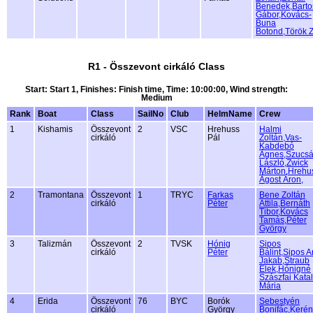
Benedek,Barto
Gábor,Kovács-
Buna
Botond,Török 
R1 - Összevont cirkáló Class
Start: Start 1, Finishes: Finish time, Time: 10:00:00, Wind strength:
Medium
Rank
Boat
Class
SailNo
Club
HelmName
Crew
1
Kishamis
Összevont
2
VSC
Hrehuss
Halmi
cirkáló
Pál
Zoltán,Vas-
Kabdebó
Ágnes,Szucsá
László,Zwick
Márton,Hrehu
Ágost Áron,
2
Tramontana
Összevont
1
TRYC
Farkas
Bene Zoltán
cirkáló
Péter
Attila,Bernáth
Tibor,Kovács
Tamás,Péter
György
3
Talizmán
Összevont
2
TVSK
Hónig
Sipos
cirkáló
Péter
Bálint,Sipos A
Jakab,Straub
Elek,Hónigné
Szászfai Katal
Mária
4
Erida
Összevont
76
BYC
Borók
Sebestyén
cirkáló
György
Bonifác,Kerén