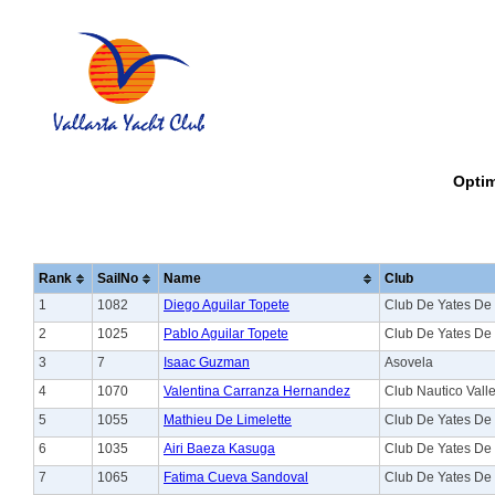
Optim
Rank
SailNo
Name
Club
1
1082
Diego Aguilar Topete
Club De Yates De
2
1025
Pablo Aguilar Topete
Club De Yates De
3
7
Isaac Guzman
Asovela
4
1070
Valentina Carranza Hernandez
Club Nautico Vall
5
1055
Mathieu De Limelette
Club De Yates De
6
1035
Airi Baeza Kasuga
Club De Yates De
7
1065
Fatima Cueva Sandoval
Club De Yates De