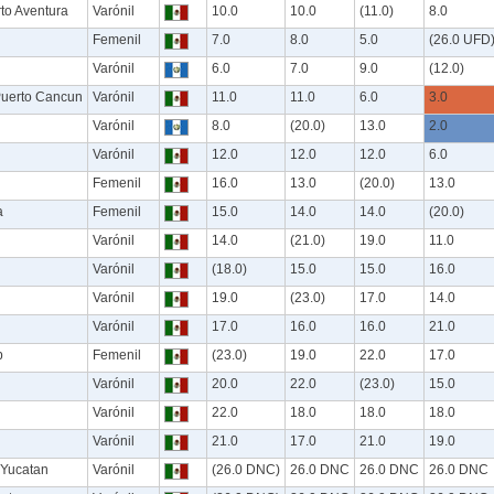
to Aventura
Varónil
10.0
10.0
(11.0)
8.0
Femenil
7.0
8.0
5.0
(26.0 UFD
Varónil
6.0
7.0
9.0
(12.0)
Puerto Cancun
Varónil
11.0
11.0
6.0
3.0
Varónil
8.0
(20.0)
13.0
2.0
Varónil
12.0
12.0
12.0
6.0
Femenil
16.0
13.0
(20.0)
13.0
a
Femenil
15.0
14.0
14.0
(20.0)
Varónil
14.0
(21.0)
19.0
11.0
Varónil
(18.0)
15.0
15.0
16.0
Varónil
19.0
(23.0)
17.0
14.0
Varónil
17.0
16.0
16.0
21.0
b
Femenil
(23.0)
19.0
22.0
17.0
Varónil
20.0
22.0
(23.0)
15.0
Varónil
22.0
18.0
18.0
18.0
Varónil
21.0
17.0
21.0
19.0
 Yucatan
Varónil
(26.0 DNC)
26.0 DNC
26.0 DNC
26.0 DNC