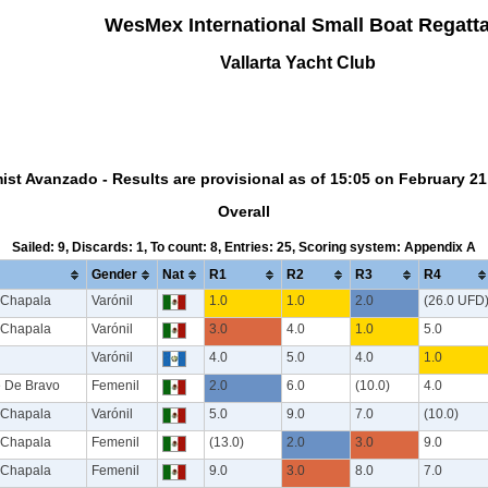
WesMex International Small Boat Regatt
Vallarta Yacht Club
ist Avanzado - Results are provisional as of 15:05 on February 21
Overall
Sailed: 9, Discards: 1, To count: 8, Entries: 25, Scoring system: Appendix A
Gender
Nat
R1
R2
R3
R4
 Chapala
Varónil
1.0
1.0
2.0
(26.0 UFD
 Chapala
Varónil
3.0
4.0
1.0
5.0
Varónil
4.0
5.0
4.0
1.0
e De Bravo
Femenil
2.0
6.0
(10.0)
4.0
 Chapala
Varónil
5.0
9.0
7.0
(10.0)
 Chapala
Femenil
(13.0)
2.0
3.0
9.0
 Chapala
Femenil
9.0
3.0
8.0
7.0