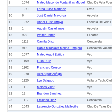
8
1074
Mateo Macondo Fontanillas Miguel
Club De Vela Puer
9
1071
Lorea Luisa Martinez
Cvpc
10
6
José Daniel Mayorga
Asovela
11
1072
Ander Luisa Arroyo
Escuela De Vela 
12
1
Agustín Castellanos
Asovela
13
929
Walter Porter
El Zarco
14
1113
Camila Díaz
Cencavela
15
912
Hania Miroslava Molina Timajero
Cencavela Vallart
16
1077
Mateo Argott Zuñiga
Vyc
17
1159
Luka Ruiz
Vyc
18
1162
Francisco Orosco
Vyc
19
1078
Axel Argott Zuñiga
Vyc
20
1120
Lyn Salgado
Vallarta Yacht Clu
21
1119
Moises Villar
Vyc
22
12
Brandon Sanchez
Vyc
23
1112
Emiliano Diaz
Cencavela
24
1043
Laurencio González Malleville
Club De Yates De