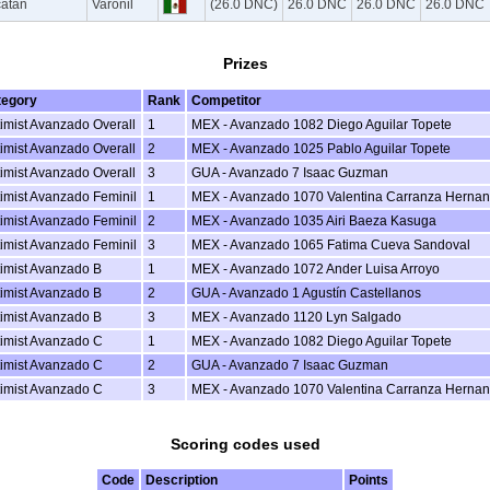
catan
Varónil
(26.0 DNC)
26.0 DNC
26.0 DNC
26.0 DNC
Prizes
tegory
Rank
Competitor
imist Avanzado Overall
1
MEX - Avanzado 1082 Diego Aguilar Topete
imist Avanzado Overall
2
MEX - Avanzado 1025 Pablo Aguilar Topete
imist Avanzado Overall
3
GUA - Avanzado 7 Isaac Guzman
imist Avanzado Feminil
1
MEX - Avanzado 1070 Valentina Carranza Herna
imist Avanzado Feminil
2
MEX - Avanzado 1035 Airi Baeza Kasuga
imist Avanzado Feminil
3
MEX - Avanzado 1065 Fatima Cueva Sandoval
imist Avanzado B
1
MEX - Avanzado 1072 Ander Luisa Arroyo
imist Avanzado B
2
GUA - Avanzado 1 Agustín Castellanos
imist Avanzado B
3
MEX - Avanzado 1120 Lyn Salgado
imist Avanzado C
1
MEX - Avanzado 1082 Diego Aguilar Topete
imist Avanzado C
2
GUA - Avanzado 7 Isaac Guzman
imist Avanzado C
3
MEX - Avanzado 1070 Valentina Carranza Herna
Scoring codes used
Code
Description
Points