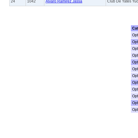
24
1042
Alvaro Ramirez Jassa
Club De Yates Yu
Ca
Opt
Opt
Opt
Opt
Opt
Opt
Opt
Opt
Opt
Opt
Opt
Opt