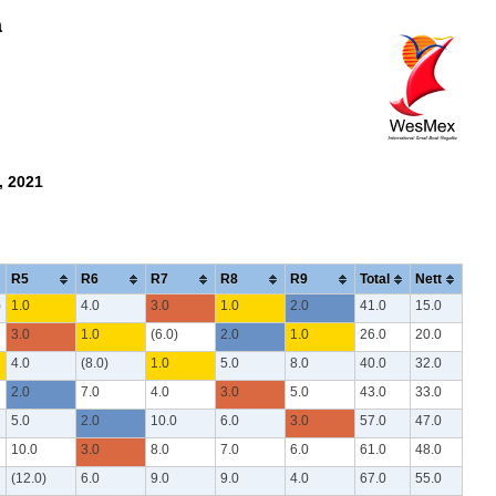
a
, 2021
R5
R6
R7
R8
R9
Total
Nett
)
1.0
4.0
3.0
1.0
2.0
41.0
15.0
3.0
1.0
(6.0)
2.0
1.0
26.0
20.0
4.0
(8.0)
1.0
5.0
8.0
40.0
32.0
2.0
7.0
4.0
3.0
5.0
43.0
33.0
5.0
2.0
10.0
6.0
3.0
57.0
47.0
10.0
3.0
8.0
7.0
6.0
61.0
48.0
(12.0)
6.0
9.0
9.0
4.0
67.0
55.0