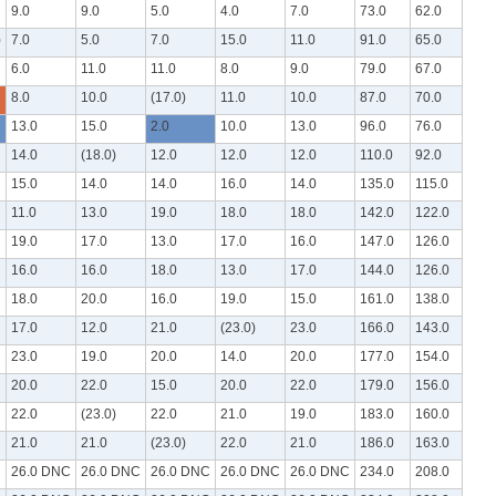
9.0
9.0
5.0
4.0
7.0
73.0
62.0
)
7.0
5.0
7.0
15.0
11.0
91.0
65.0
6.0
11.0
11.0
8.0
9.0
79.0
67.0
8.0
10.0
(17.0)
11.0
10.0
87.0
70.0
13.0
15.0
2.0
10.0
13.0
96.0
76.0
14.0
(18.0)
12.0
12.0
12.0
110.0
92.0
15.0
14.0
14.0
16.0
14.0
135.0
115.0
11.0
13.0
19.0
18.0
18.0
142.0
122.0
19.0
17.0
13.0
17.0
16.0
147.0
126.0
16.0
16.0
18.0
13.0
17.0
144.0
126.0
18.0
20.0
16.0
19.0
15.0
161.0
138.0
17.0
12.0
21.0
(23.0)
23.0
166.0
143.0
23.0
19.0
20.0
14.0
20.0
177.0
154.0
20.0
22.0
15.0
20.0
22.0
179.0
156.0
22.0
(23.0)
22.0
21.0
19.0
183.0
160.0
21.0
21.0
(23.0)
22.0
21.0
186.0
163.0
26.0 DNC
26.0 DNC
26.0 DNC
26.0 DNC
26.0 DNC
234.0
208.0