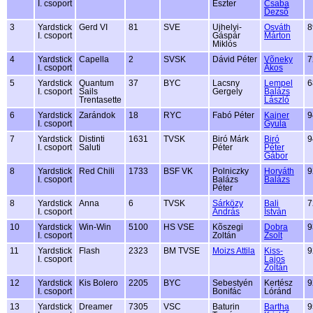
I. csoport
Eszter
Csaba
Dezsõ
3
Yardstick
Gerd VI
81
SVE
Ujhelyi-
Osváth
8
I. csoport
Gáspár
Márton
Miklós
4
Yardstick
Capella
2
SVSK
Dávid Péter
Võneky
7
I. csoport
Ákos
5
Yardstick
Quantum
37
BYC
Lacsny
Lempel
6
I. csoport
Sails
Gergely
Balázs
Trentasette
László
6
Yardstick
Zarándok
18
RYC
Fabó Péter
Kajner
9
I. csoport
Gyula
7
Yardstick
Distinti
1631
TVSK
Biró Márk
Biró
9
I. csoport
Saluti
Péter
Péter
Gábor
8
Yardstick
Red Chili
1733
BSF VK
Polniczky
Horváth
9
I. csoport
Balázs
Balázs
Péter
8
Yardstick
Anna
6
TVSK
Sárközy
Bali
7
I. csoport
András
István
10
Yardstick
Win-Win
5100
HS VSE
Kõszegi
Dobra
9
I. csoport
Zoltán
Zsolt
11
Yardstick
Flash
2323
BM TVSE
Moizs Attila
Kiss-
9
I. csoport
Lajos
Zoltán
12
Yardstick
Kis Bolero
2205
BYC
Sebestyén
Kertész
9
I. csoport
Bonifác
Lóránd
13
Yardstick
Dreamer
7305
VSC
Baturin
Bartha
9