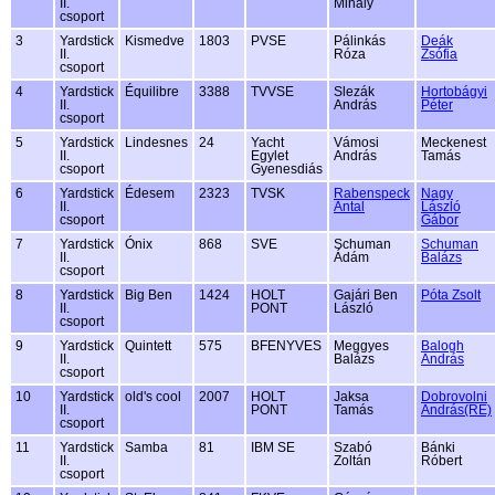
II.
Mihály
csoport
3
Yardstick
Kismedve
1803
PVSE
Pálinkás
Deák
II.
Róza
Zsófia
csoport
4
Yardstick
Équilibre
3388
TVVSE
Slezák
Hortobágyi
II.
András
Péter
csoport
5
Yardstick
Lindesnes
24
Yacht
Vámosi
Meckenest
II.
Egylet
András
Tamás
csoport
Gyenesdiás
6
Yardstick
Édesem
2323
TVSK
Rabenspeck
Nagy
II.
Antal
László
csoport
Gábor
7
Yardstick
Ónix
868
SVE
Schuman
Schuman
II.
Ádám
Balázs
csoport
8
Yardstick
Big Ben
1424
HOLT
Gajári Ben
Póta Zsolt
II.
PONT
László
csoport
9
Yardstick
Quintett
575
BFENYVES
Meggyes
Balogh
II.
Balázs
András
csoport
10
Yardstick
old's cool
2007
HOLT
Jaksa
Dobrovolni
II.
PONT
Tamás
András(RE)
csoport
11
Yardstick
Samba
81
IBM SE
Szabó
Bánki
II.
Zoltán
Róbert
csoport