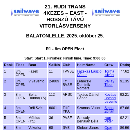
21. RUDI TRANS
4KEZES – EAST -
HOSSZÚ TÁVÚ
VITORLÁSVERSENY
BALATONLELLE, 2025. október 25.
R1 - 8m OPEN Fleet
Start: Start 1, Finishes: Finish time, Time: 9:00:00
Rank
Fleet
Boat
SailNo
Club
HelmName
Crew
Ratin
1
8m
Fazék
11
TVVSE
Fazekas László
Torma
77.62
OPEN
Gábor
István
2
8m
VivaVento
24009
FY
Lehoczki
Pallay
91.35
OPEN
BVSE
Dominik
Tibor
Norbert
3
8m
Bella
112
ARSC
Takács Dániel
Kovács
92.21
OPEN
Donna(YS)
Gábor
Botond
Levente
4
8m
Déli Szél
8001
THE-
Szamosi Viktor
Sipos
87.66
OPEN
YKA
Zoltán
5
8m
Möbius
36
PVSE
Gacsályi
Iván
92.21
OPEN
(YS)
Bertalan Béla
Péter
6
8m
Vokurka
68
SVE
Klébert János
Cser
86.96