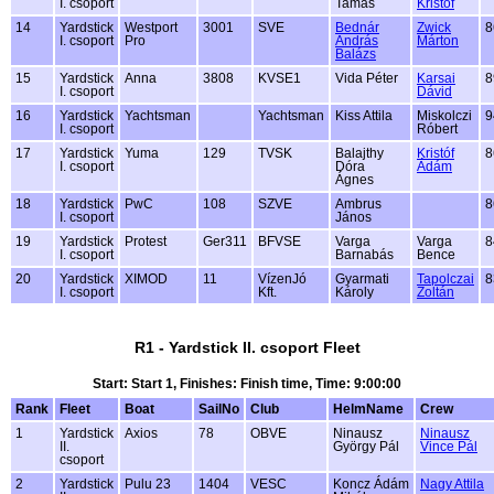
I. csoport
Tamás
Kristóf
14
Yardstick
Westport
3001
SVE
Bednár
Zwick
8
I. csoport
Pro
András
Márton
Balázs
15
Yardstick
Anna
3808
KVSE1
Vida Péter
Karsai
8
I. csoport
Dávid
16
Yardstick
Yachtsman
Yachtsman
Kiss Attila
Miskolczi
9
I. csoport
Róbert
17
Yardstick
Yuma
129
TVSK
Balajthy
Kristóf
8
I. csoport
Dóra
Ádám
Ágnes
18
Yardstick
PwC
108
SZVE
Ambrus
8
I. csoport
János
19
Yardstick
Protest
Ger311
BFVSE
Varga
Varga
8
I. csoport
Barnabás
Bence
20
Yardstick
XIMOD
11
VízenJó
Gyarmati
Tapolczai
8
I. csoport
Kft.
Károly
Zoltán
R1 - Yardstick II. csoport Fleet
Start: Start 1, Finishes: Finish time, Time: 9:00:00
Rank
Fleet
Boat
SailNo
Club
HelmName
Crew
1
Yardstick
Axios
78
OBVE
Ninausz
Ninausz
II.
György Pál
Vince Pál
csoport
2
Yardstick
Pulu 23
1404
VESC
Koncz Ádám
Nagy Attila