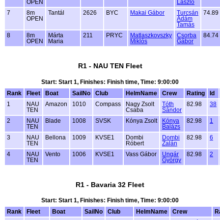
OPEN
László
7
8m
Tantál
2626
BYC
Makai Gábor
Turcsán
74.89
OPEN
Ádám
Tamás
8
8m
Márta
211
PRYC
Matlaszkovszky
Csorba
84.74
OPEN
Maria
Miklós
Gábor
R1 - NAU TEN Fleet
Start: Start 1, Finishes: Finish time, Time: 9:00:00
Rank
Fleet
Boat
SailNo
Club
HelmName
Crew
Rating
Id
1
NAU
Amazon
1010
Compass
Nagy Zsolt
Tóth
82.98
38
TEN
Csaba
Sándor
2
NAU
Blade
1008
SVSK
Kónya Zsolt
Kónya
82.98
1
TEN
Balázs
3
NAU
Bellona
1009
KVSE1
Dombi
Dombi
82.98
6
TEN
Róbert
Zalán
4
NAU
Vento
1006
KVSE1
Vass Gábor
Ungár
82.98
2
TEN
György
R1 - Bavaria 32 Fleet
Start: Start 1, Finishes: Finish time, Time: 9:00:00
Rank
Fleet
Boat
SailNo
Club
HelmName
Crew
R