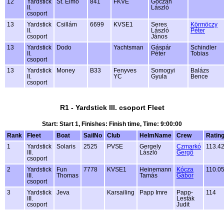
12
Yardstick
St. Elmo
841
FKVE
Góczán
II.
László
csoport
13
Yardstick
Csillám
6699
KVSE1
Seres
Körmöczy
II.
László
Péter
csoport
János
13
Yardstick
Dodo
Yachtsman
Gáspár
Schindler
II.
Péter
Tobias
csoport
13
Yardstick
Money
B33
Fenyves
Somogyi
Balázs
II.
YC
Gyula
Bence
csoport
R1 - Yardstick III. csoport Fleet
Start: Start 1, Finishes: Finish time, Time: 9:00:00
Rank
Fleet
Boat
SailNo
Club
HelmName
Crew
Ratin
1
Yardstick
Solaris
2525
PVSE
Gergely
Czmarkó
113.4
III.
László
Gergõ
csoport
2
Yardstick
Fun
7778
KVSE1
Heinemann
Kócza
110.0
III.
Thomas
Tamás
Gábor
csoport
3
Yardstick
Jeva
Karsailing
Papp Imre
Papp-
114
III.
Lesták
csoport
Judit