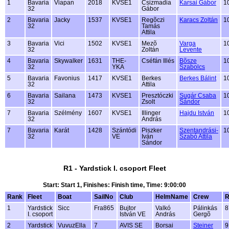
1
Bavaria
Viapan
2018
KVSE1
Csizmadia
Karsai Gábor
1
32
Gábor
2
Bavaria
Jacky
1537
KVSE1
Regõczi
Karacs Zoltán
1
32
Tamás
Attila
3
Bavaria
Vici
1502
KVSE1
Mezõ
Varga
1
32
Zoltán
Levente
4
Bavaria
Skywalker
1631
THE-
Cséfán Illés
Bõsze
1
32
YKA
Szabolcs
5
Bavaria
Favonius
1417
KVSE1
Berkes
Berkes Bálint
1
32
Attila
6
Bavaria
Sailana
1473
KVSE1
Presztóczki
Sugár Csaba
1
32
Zsolt
Sándor
7
Bavaria
Szélmény
1607
KVSE1
Illinger
Hajdu István
1
32
András
7
Bavaria
Karát
1428
Szántódi
Piszker
Szentandrási-
1
32
VE
Iván
Szabó Attila
Sándor
R1 - Yardstick I. csoport Fleet
Start: Start 1, Finishes: Finish time, Time: 9:00:00
Rank
Fleet
Boat
SailNo
Club
HelmName
Crew
R
1
Yardstick
Sicc
Fra865
Bujtor
Valkó
Pálinkás
8
I. csoport
István VE
András
Gergõ
2
Yardstick
VuvuzElla
7
AVIS SE
Borsai
Steiner
9