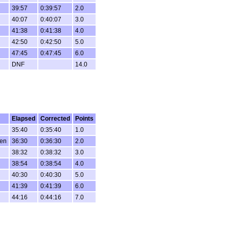
39:57
0:39:57
2.0
40:07
0:40:07
3.0
41:38
0:41:38
4.0
42:50
0:42:50
5.0
47:45
0:47:45
6.0
DNF
14.0
Elapsed
Corrected
Points
35:40
0:35:40
1.0
gen
36:30
0:36:30
2.0
38:32
0:38:32
3.0
38:54
0:38:54
4.0
40:30
0:40:30
5.0
41:39
0:41:39
6.0
44:16
0:44:16
7.0