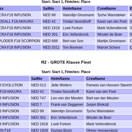
Start: Start 1, Finishes: Place
ss
SailNo
HelmName
CrewName
E
RA F18 INFUSION
NED 99
Valentijn Grosmann
Tyche Wamsteker
4
ODALL F18 AKKURA
NED 42
Tristan Noordhoff
Karel van der Poel
5
RA F18 INFUSION
NED 1818
Loek Fortuin
Mark Vollendbrock
5
RA F18 INFUSION
NED 301
Eric Vollenbrock
Wouter de Boer
5
PLODER F18 SCORPION
NED 888
Bert van Son
Martijn Grosmann
RA F18 INFUSION
NED 2011
Ton Bosman
Marcel Schers
R2 - GROTE Klasse Fleet
Start: Start 1, Finishes: Place
SailNo
HelmName
CrewName
8 EVOLUTION
NED 013
Jelte Wolters
Pamela van Heuven-Stareli
F18 AKKURA
NED 42
Tristan Noordhoff
Karel van der Poel
8 INFUSION
NED 747
Leo van der Meulen
Bart van der Meulen
8 INFUSION
NED 7
Frank van Zeggeren
Jurjen Blokzijl
8 INFUSION
NED 99
Valentijn Grosmann
Tyche Wamsteker
8 INFUSION
NED 301
Eric Vollenbrock
Wouter de Boer
8 INFUSION
NED 1818
Loek Fortuin
Mark Vollendbrock
N F18
NED 1828
Dumas Bruin
Olivier Hoogendorp