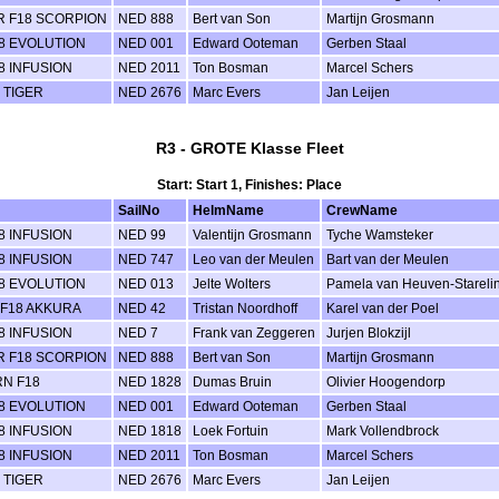
 F18 SCORPION
NED 888
Bert van Son
Martijn Grosmann
8 EVOLUTION
NED 001
Edward Ooteman
Gerben Staal
8 INFUSION
NED 2011
Ton Bosman
Marcel Schers
 TIGER
NED 2676
Marc Evers
Jan Leijen
R3 - GROTE Klasse Fleet
Start: Start 1, Finishes: Place
SailNo
HelmName
CrewName
8 INFUSION
NED 99
Valentijn Grosmann
Tyche Wamsteker
8 INFUSION
NED 747
Leo van der Meulen
Bart van der Meulen
8 EVOLUTION
NED 013
Jelte Wolters
Pamela van Heuven-Stareli
F18 AKKURA
NED 42
Tristan Noordhoff
Karel van der Poel
8 INFUSION
NED 7
Frank van Zeggeren
Jurjen Blokzijl
 F18 SCORPION
NED 888
Bert van Son
Martijn Grosmann
N F18
NED 1828
Dumas Bruin
Olivier Hoogendorp
8 EVOLUTION
NED 001
Edward Ooteman
Gerben Staal
8 INFUSION
NED 1818
Loek Fortuin
Mark Vollendbrock
8 INFUSION
NED 2011
Ton Bosman
Marcel Schers
 TIGER
NED 2676
Marc Evers
Jan Leijen