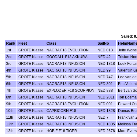
Sailed: 8
Rank
Fleet
Class
SailNo
HelmNam
1st
GROTE Klasse
NACRA F18 EVOLUTION
NED 013
Jelte Wolte
2nd
GROTE Klasse
GOODALL F18 AKKURA
NED 42
Tristan Noo
3rd
GROTE Klasse
NACRA F18 INFUSION
NED 1818
Loek Fortui
4th
GROTE Klasse
NACRA F18 INFUSION
NED 99
Valentijn 
5th
GROTE Klasse
NACRA F18 INFUSION
NED 747
Leo van de
6th
GROTE Klasse
NACRA F18 INFUSION
NED 301
Eric Vollen
7th
GROTE Klasse
EXPLODER F18 SCORPION
NED 888
Bert van S
8th
GROTE Klasse
NACRA F18 INFUSION
NED 2011
Ton Bosma
9th
GROTE Klasse
NACRA F18 EVOLUTION
NED 001
Edward Oo
10th
GROTE Klasse
CAPRICORN F18
NED 1828
Dumas Bru
11th
GROTE Klasse
NACRA F18 INFUSION
NED 7
Frank van 
12th
GROTE Klasse
NACRA F18 INFUSION
NED 1805
Melissa Fr
13th
GROTE Klasse
HOBIE F18 TIGER
NED 2676
Marc Evers