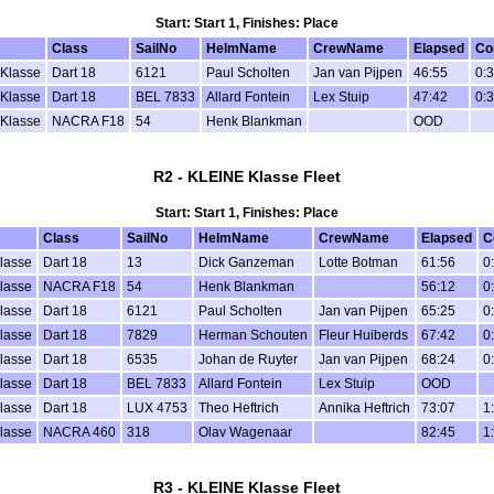
Start: Start 1, Finishes: Place
Class
SailNo
HelmName
CrewName
Elapsed
Co
Klasse
Dart 18
6121
Paul Scholten
Jan van Pijpen
46:55
0:
Klasse
Dart 18
BEL 7833
Allard Fontein
Lex Stuip
47:42
0:
Klasse
NACRA F18
54
Henk Blankman
OOD
R2 - KLEINE Klasse Fleet
Start: Start 1, Finishes: Place
Class
SailNo
HelmName
CrewName
Elapsed
C
lasse
Dart 18
13
Dick Ganzeman
Lotte Botman
61:56
0
lasse
NACRA F18
54
Henk Blankman
56:12
0
lasse
Dart 18
6121
Paul Scholten
Jan van Pijpen
65:25
0
lasse
Dart 18
7829
Herman Schouten
Fleur Huiberds
67:42
0
lasse
Dart 18
6535
Johan de Ruyter
Jan van Pijpen
68:24
0
lasse
Dart 18
BEL 7833
Allard Fontein
Lex Stuip
OOD
lasse
Dart 18
LUX 4753
Theo Heftrich
Annika Heftrich
73:07
1
lasse
NACRA 460
318
Olav Wagenaar
82:45
1
R3 - KLEINE Klasse Fleet