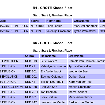
R4 - GROTE Klasse Fleet
Start: Start 1, Finishes: Place
Class
SailNo
HelmName
CrewName
Ela
NACRA F18 INFUSION
NED 1818
Loek Fortuin
Mark Vollendbrock
25:
NACRA F18 INFUSION
NED 99
Valentijn Grosmann
Tyche Wamsteker
OO
R5 - GROTE Klasse Fleet
Start: Start 1, Finishes: Place
SailNo
HelmName
CrewName
8 EVOLUTION
NED 013
Jelte Wolters
Pamela van Heuven-Stareli
8 INFUSION
NED 99
Valentijn Grosmann
Tyche Wamsteker
8 INFUSION
NED 301
Eric Vollenbrock
Wouter de Boer
8 EVOLUTION
NED 001
Edward Ooteman
Gerben Staal
F18 AKKURA
NED 42
Tristan Noordhoff
Karel van der Poel
 F18 SCORPION
NED 888
Bert van Son
Martijn Grosmann
8 INFUSION
NED 2011
Ton Bosman
Marcel Schers
8 INFUSION
NED 1818
Loek Fortuin
Mark Vollendbrock
8 INFUSION
NED 747
Leo van der Meulen
Bart van der Meulen