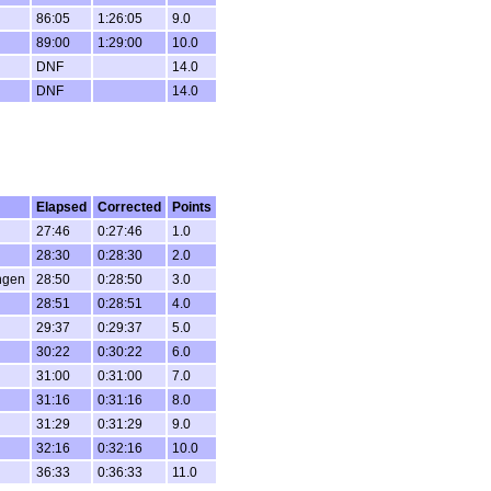
86:05
1:26:05
9.0
89:00
1:29:00
10.0
DNF
14.0
DNF
14.0
Elapsed
Corrected
Points
27:46
0:27:46
1.0
28:30
0:28:30
2.0
ngen
28:50
0:28:50
3.0
28:51
0:28:51
4.0
29:37
0:29:37
5.0
30:22
0:30:22
6.0
31:00
0:31:00
7.0
31:16
0:31:16
8.0
31:29
0:31:29
9.0
32:16
0:32:16
10.0
36:33
0:36:33
11.0