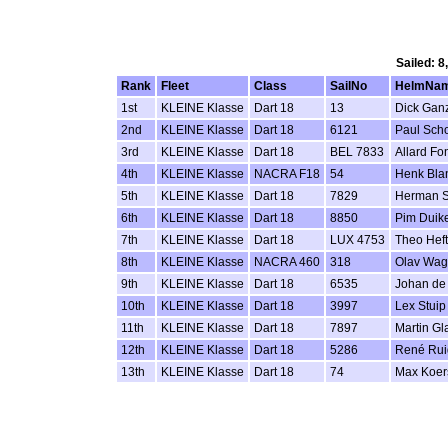
Sailed: 8
Rank
Fleet
Class
SailNo
HelmNa
1st
KLEINE Klasse
Dart 18
13
Dick Ga
2nd
KLEINE Klasse
Dart 18
6121
Paul Scho
3rd
KLEINE Klasse
Dart 18
BEL 7833
Allard Fo
4th
KLEINE Klasse
NACRA F18
54
Henk Bl
5th
KLEINE Klasse
Dart 18
7829
Herman S
6th
KLEINE Klasse
Dart 18
8850
Pim Duik
7th
KLEINE Klasse
Dart 18
LUX 4753
Theo Heft
8th
KLEINE Klasse
NACRA 460
318
Olav Wag
9th
KLEINE Klasse
Dart 18
6535
Johan de
10th
KLEINE Klasse
Dart 18
3997
Lex Stuip
11th
KLEINE Klasse
Dart 18
7897
Martin Gl
12th
KLEINE Klasse
Dart 18
5286
René Rui
13th
KLEINE Klasse
Dart 18
74
Max Koer