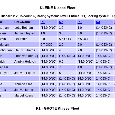
KLEINE Klasse Fleet
, Discards: 2, To count: 6, Rating system: Texel, Entries: 13, Scoring system: 
me
CrewName
R1
R2
R3
R4
nzeman
Lotte Botman
(14.0 DNC)
1.0
1.0
(14.0 DNC)
lten
Jan van Pijpen
1.0
3.0
3.0
(14.0 DNC)
ntein
Lex Stuip
2.0
5.5 OOD
5.5 OOD
1.0
ankman
6.7 OOD
2.0
5.0
(14.0 DNC)
chouten
Fleur Huiberds
(14.0 DNC)
4.0
2.0
(14.0 DNC)
er
Frido van der Blij
(14.0 DNC)
(14.0 DNC)
14.0 DNC
14.0 DNC
rich
Annika Heftrich
(14.0 DNC)
6.0
(14.0 DNC)
14.0 DNC
enaar
(14.0 DNC)
7.0
4.0
(14.0 DNC)
 Ruyter
Jan van Pijpen
(14.0 DNC)
5.0
(14.0 DNC)
14.0 DNC
(14.0 DNC)
(14.0 DNC)
14.0 DNC
14.0 DNC
as
Annette Glas
(14.0 DNC)
(14.0 DNC)
14.0 DNC
14.0 DNC
grok
Jos Vestering
(14.0 DNC)
(14.0 DNC)
14.0 DNC
14.0 DNC
s
Marcel Koers
(14.0 DNC)
(14.0 DNC)
14.0 DNC
14.0 DNC
R1 - GROTE Klasse Fleet