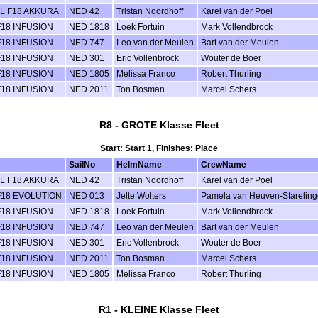
L F18 AKKURA
NED 42
Tristan Noordhoff
Karel van der Poel
18 INFUSION
NED 1818
Loek Fortuin
Mark Vollendbrock
18 INFUSION
NED 747
Leo van der Meulen
Bart van der Meulen
18 INFUSION
NED 301
Eric Vollenbrock
Wouter de Boer
18 INFUSION
NED 1805
Melissa Franco
Robert Thurling
18 INFUSION
NED 2011
Ton Bosman
Marcel Schers
R8 - GROTE Klasse Fleet
Start: Start 1, Finishes: Place
SailNo
HelmName
CrewName
L F18 AKKURA
NED 42
Tristan Noordhoff
Karel van der Poel
18 EVOLUTION
NED 013
Jelte Wolters
Pamela van Heuven-Starelin
18 INFUSION
NED 1818
Loek Fortuin
Mark Vollendbrock
18 INFUSION
NED 747
Leo van der Meulen
Bart van der Meulen
18 INFUSION
NED 301
Eric Vollenbrock
Wouter de Boer
18 INFUSION
NED 2011
Ton Bosman
Marcel Schers
18 INFUSION
NED 1805
Melissa Franco
Robert Thurling
R1 - KLEINE Klasse Fleet