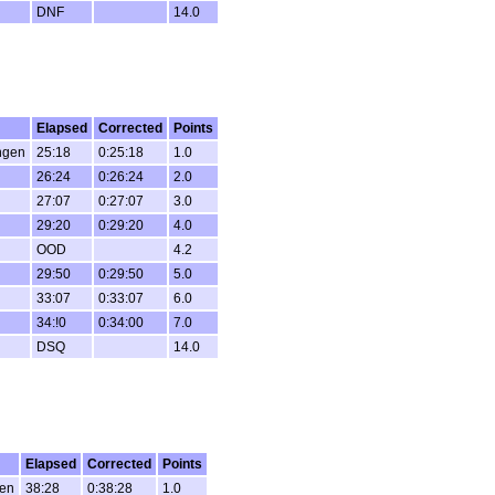
DNF
14.0
Elapsed
Corrected
Points
ngen
25:18
0:25:18
1.0
26:24
0:26:24
2.0
27:07
0:27:07
3.0
29:20
0:29:20
4.0
OOD
4.2
29:50
0:29:50
5.0
33:07
0:33:07
6.0
34:!0
0:34:00
7.0
DSQ
14.0
Elapsed
Corrected
Points
gen
38:28
0:38:28
1.0