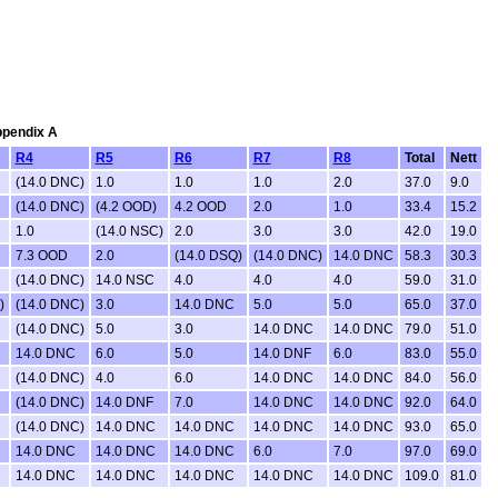
Appendix A
R4
R5
R6
R7
R8
Total
Nett
(14.0 DNC)
1.0
1.0
1.0
2.0
37.0
9.0
(14.0 DNC)
(4.2 OOD)
4.2 OOD
2.0
1.0
33.4
15.2
1.0
(14.0 NSC)
2.0
3.0
3.0
42.0
19.0
7.3 OOD
2.0
(14.0 DSQ)
(14.0 DNC)
14.0 DNC
58.3
30.3
(14.0 DNC)
14.0 NSC
4.0
4.0
4.0
59.0
31.0
)
(14.0 DNC)
3.0
14.0 DNC
5.0
5.0
65.0
37.0
(14.0 DNC)
5.0
3.0
14.0 DNC
14.0 DNC
79.0
51.0
14.0 DNC
6.0
5.0
14.0 DNF
6.0
83.0
55.0
(14.0 DNC)
4.0
6.0
14.0 DNC
14.0 DNC
84.0
56.0
(14.0 DNC)
14.0 DNF
7.0
14.0 DNC
14.0 DNC
92.0
64.0
(14.0 DNC)
14.0 DNC
14.0 DNC
14.0 DNC
14.0 DNC
93.0
65.0
14.0 DNC
14.0 DNC
14.0 DNC
6.0
7.0
97.0
69.0
14.0 DNC
14.0 DNC
14.0 DNC
14.0 DNC
14.0 DNC
109.0
81.0