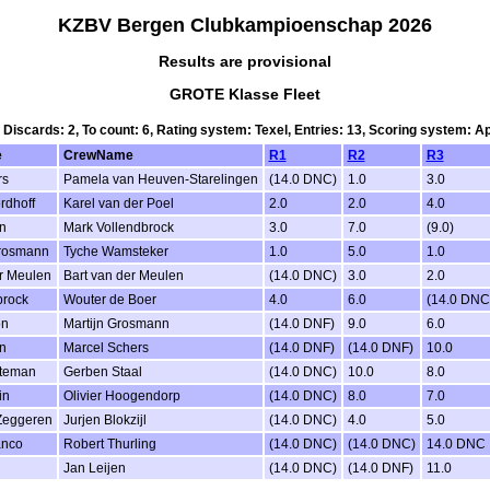
KZBV Bergen Clubkampioenschap 2026
Results are provisional
GROTE Klasse Fleet
, Discards: 2, To count: 6, Rating system: Texel, Entries: 13, Scoring system: 
e
CrewName
R1
R2
R3
rs
Pamela van Heuven-Starelingen
(14.0 DNC)
1.0
3.0
rdhoff
Karel van der Poel
2.0
2.0
4.0
n
Mark Vollendbrock
3.0
7.0
(9.0)
Grosmann
Tyche Wamsteker
1.0
5.0
1.0
r Meulen
Bart van der Meulen
(14.0 DNC)
3.0
2.0
brock
Wouter de Boer
4.0
6.0
(14.0 DNC
on
Martijn Grosmann
(14.0 DNF)
9.0
6.0
n
Marcel Schers
(14.0 DNF)
(14.0 DNF)
10.0
teman
Gerben Staal
(14.0 DNC)
10.0
8.0
in
Olivier Hoogendorp
(14.0 DNC)
8.0
7.0
Zeggeren
Jurjen Blokzijl
(14.0 DNC)
4.0
5.0
anco
Robert Thurling
(14.0 DNC)
(14.0 DNC)
14.0 DNC
Jan Leijen
(14.0 DNC)
(14.0 DNF)
11.0