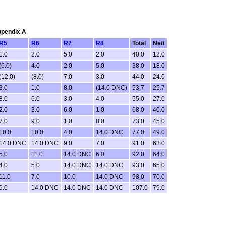
Appendix A
R5
R6
R7
R8
Total
Nett
1.0
2.0
5.0
2.0
40.0
12.0
(6.0)
4.0
2.0
5.0
38.0
18.0
(12.0)
(8.0)
7.0
3.0
44.0
24.0
3.0
1.0
8.0
(14.0 DNC)
53.7
25.7
8.0
6.0
3.0
4.0
55.0
27.0
2.0
3.0
6.0
1.0
68.0
40.0
7.0
9.0
1.0
8.0
73.0
45.0
10.0
10.0
4.0
14.0 DNC
77.0
49.0
14.0 DNC
14.0 DNC
9.0
7.0
91.0
63.0
5.0
11.0
14.0 DNC
6.0
92.0
64.0
4.0
5.0
14.0 DNC
14.0 DNC
93.0
65.0
11.0
7.0
10.0
14.0 DNC
98.0
70.0
9.0
14.0 DNC
14.0 DNC
14.0 DNC
107.0
79.0