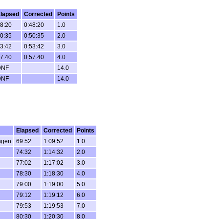
lapsed
Corrected
Points
8:20
0:48:20
1.0
0:35
0:50:35
2.0
3:42
0:53:42
3.0
7:40
0:57:40
4.0
DNF
14.0
DNF
14.0
Elapsed
Corrected
Points
ngen
69:52
1:09:52
1.0
74:32
1:14:32
2.0
77:02
1:17:02
3.0
78:30
1:18:30
4.0
79:00
1:19:00
5.0
79:12
1:19:12
6.0
79:53
1:19:53
7.0
80:30
1:20:30
8.0