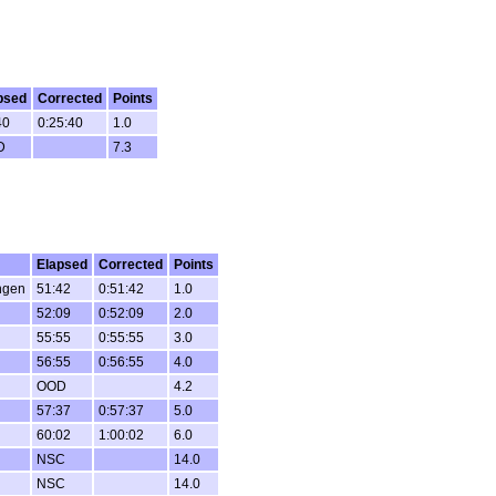
psed
Corrected
Points
40
0:25:40
1.0
D
7.3
Elapsed
Corrected
Points
ngen
51:42
0:51:42
1.0
52:09
0:52:09
2.0
55:55
0:55:55
3.0
56:55
0:56:55
4.0
OOD
4.2
57:37
0:57:37
5.0
60:02
1:00:02
6.0
NSC
14.0
NSC
14.0