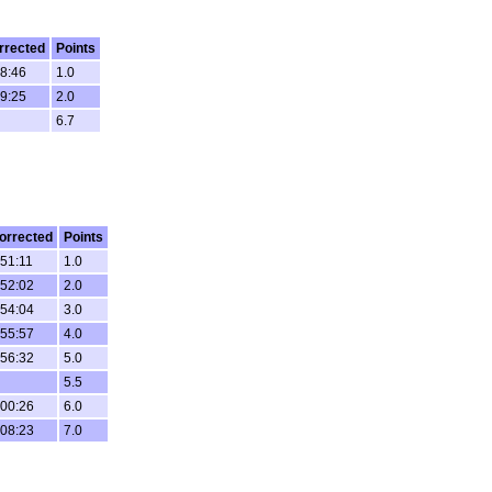
rrected
Points
38:46
1.0
39:25
2.0
6.7
orrected
Points
:51:11
1.0
:52:02
2.0
:54:04
3.0
:55:57
4.0
:56:32
5.0
5.5
:00:26
6.0
:08:23
7.0