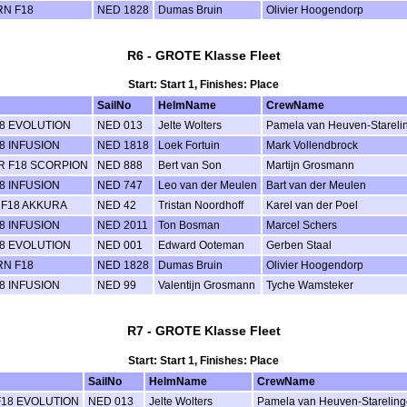
N F18
NED 1828
Dumas Bruin
Olivier Hoogendorp
R6 - GROTE Klasse Fleet
Start: Start 1, Finishes: Place
SailNo
HelmName
CrewName
8 EVOLUTION
NED 013
Jelte Wolters
Pamela van Heuven-Stareli
8 INFUSION
NED 1818
Loek Fortuin
Mark Vollendbrock
 F18 SCORPION
NED 888
Bert van Son
Martijn Grosmann
8 INFUSION
NED 747
Leo van der Meulen
Bart van der Meulen
F18 AKKURA
NED 42
Tristan Noordhoff
Karel van der Poel
8 INFUSION
NED 2011
Ton Bosman
Marcel Schers
8 EVOLUTION
NED 001
Edward Ooteman
Gerben Staal
N F18
NED 1828
Dumas Bruin
Olivier Hoogendorp
8 INFUSION
NED 99
Valentijn Grosmann
Tyche Wamsteker
R7 - GROTE Klasse Fleet
Start: Start 1, Finishes: Place
SailNo
HelmName
CrewName
18 EVOLUTION
NED 013
Jelte Wolters
Pamela van Heuven-Starelin